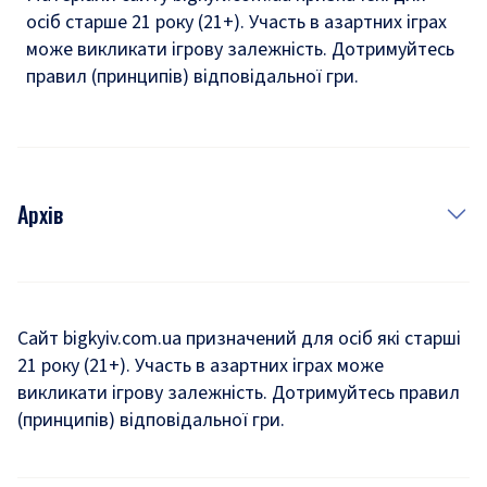
осіб старше 21 року (21+). Участь в азартних іграх
може викликати ігрову залежність. Дотримуйтесь
правил (принципів) відповідальної гри.
Архів
Новини
Історія
Сайт bigkyiv.com.ua призначений для осіб які старші
21 року (21+). Участь в азартних іграх може
Комуналка
викликати ігрову залежність. Дотримуйтесь правил
Хроніки війни
(принципів) відповідальної гри.
Пошук зниклих людей під час війни