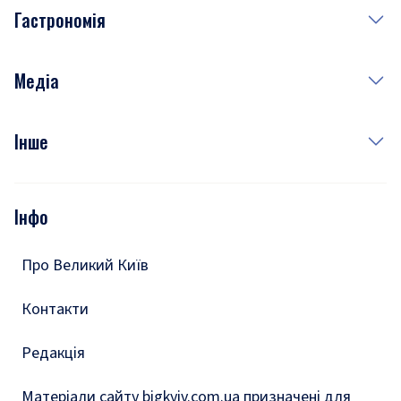
Гастрономія
Субота
Краса
Неділя
Здоров'я
Рецепти
Медіа
Куди сходити у столиці
Фото
Інше
Відео
Опитування
Подкасти
Інфо
Тести
Про Великий Київ
Контакти
Редакція
Матеріали сайту bigkyiv.com.ua призначені для