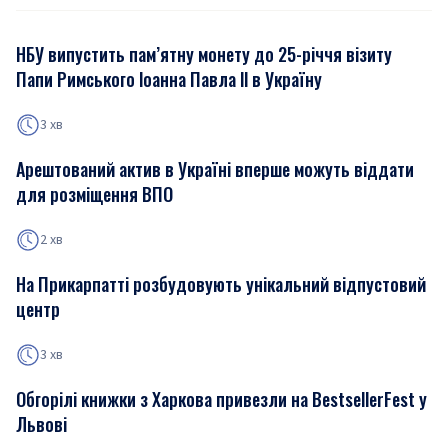
НБУ випустить пам’ятну монету до 25-річчя візиту
Папи Римського Іоанна Павла ІІ в Україну
3 хв
Арештований актив в Україні вперше можуть віддати
для розміщення ВПО
2 хв
На Прикарпатті розбудовують унікальний відпустовий
центр
3 хв
Обгорілі книжки з Харкова привезли на BestsellerFest у
Львові