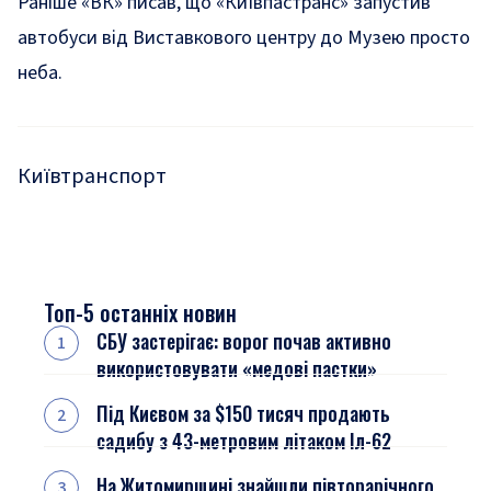
Раніше «ВК» писав, що
«Київпастранс» запустив
автобуси від Виставкового центру до Музею просто
неба
.
Київ
транспорт
Топ-5 останніх новин
СБУ застерігає: ворог почав активно
використовувати «медові пастки»
Під Києвом за $150 тисяч продають
садибу з 43-метровим літаком Іл-62
На Житомирщині знайшли півторарічного