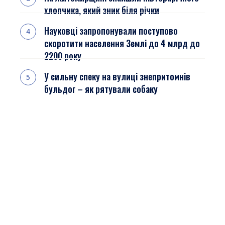
хлопчика, який зник біля річки
Науковці запропонували поступово
скоротити населення Землі до 4 млрд до
2200 року
У сильну спеку на вулиці знепритомнів
бульдог – як рятували собаку