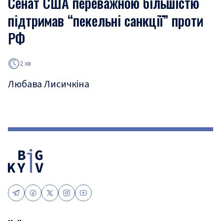
Сенат США переважною більшістю
підтримав “пекельні санкції” проти
РФ
2 хв
Любава Лисичкіна