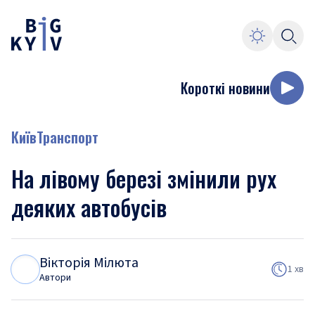
Короткі новини
Київ
Транспорт
На лівому березі змінили рух
деяких автобусів
Вікторія Мілюта
В
М
1 хв
Автори