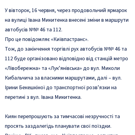
У вівторок, 16 червня, через продовольчий ярмарок
на вулиці Івана Микитенка внесені зміни в маршрути
автобусів №№ 46 та 112.
Про це
повідомляє
«Київпастранс».
Тож, до закінчення торгівлі рух автобусів №№ 46 та
112 буде організовано відповідно від станцій метро
«Лівобережна» та «Лук’янівська» до вул. Миколи
Кибальчича за власними маршрутами, далі – вул.
Ірини Бекешкіної до транспортної розв’язки на
перетині з вул. Івана Микитенка.
Киян перепрошують за тимчасові незручності та
просять заздалегідь планувати свої поїздки.