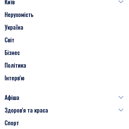
Київ
Нерухомість
Події
Україна
Скандали
Світ
Нерухомість
Бізнес
Транспорт
Політика
Інтерв'ю
Афіша
Здоров'я та краса
Сьогодні
Спорт
Завтра
Медицина