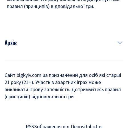
правил (принципів) відповідальної гри.
Архів
Новини
Історія
Сайт bigkyiv.com.ua призначений для осіб які старші
21 року (21+). Участь в азартних іграх може
Комуналка
викликати ігрову залежність. Дотримуйтесь правил
Хроніки війни
(принципів) відповідальної гри.
Пошук зниклих людей під час війни
Дозвілля
RSS
Зображення від Depositphotos