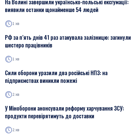
На Волині завершили українсько-польські ексгумації:
виявили останки щонайменше 54 людей
1 хв
РФ за п’ять днів 41 раз атакувала залізницю: загинули
шестеро працівників
1 хв
Сили оборони уразили два російські НПЗ: на
підприємствах виникли пожежі
2 хв
У Міноборони анонсували реформу харчування ЗСУ:
продукти перевірятимуть до доставки
2 хв