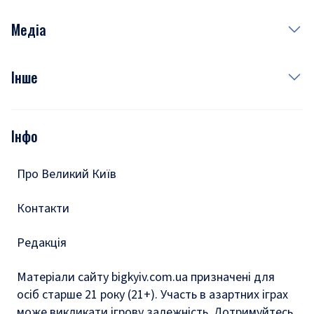
Неділя
Здоров'я
Рецепти
Медіа
Куди сходити у столиці
Фото
Інше
Відео
Опитування
Подкасти
Інфо
Тести
Про Великий Київ
Контакти
Редакція
Матеріали сайту bigkyiv.com.ua призначені для
осіб старше 21 року (21+). Участь в азартних іграх
може викликати ігрову залежність. Дотримуйтесь