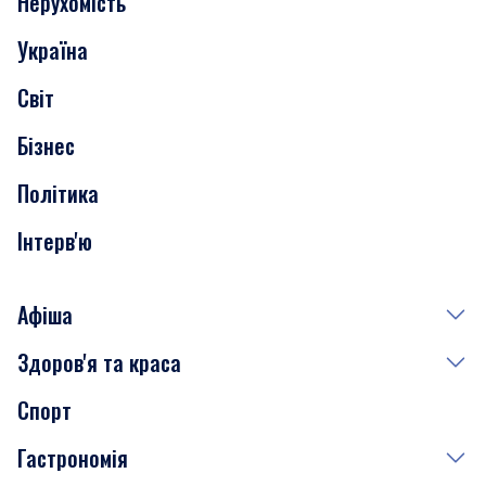
Нерухомість
Події
Україна
Скандали
Світ
Нерухомість
Бізнес
Транспорт
Політика
Інтерв'ю
Афіша
Здоров'я та краса
Сьогодні
Спорт
Завтра
Медицина
Гастрономія
Субота
Краса