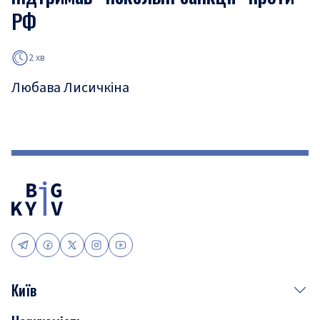
РФ
2 хв
Любава Лисичкіна
Київ