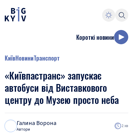
Короткі новини
Київ
Новини
Транспорт
«Київпастранс» запускає
автобуси від Виставкового
центру до Музею просто неба
Галина Ворона
Г
В
2 хв
Автори