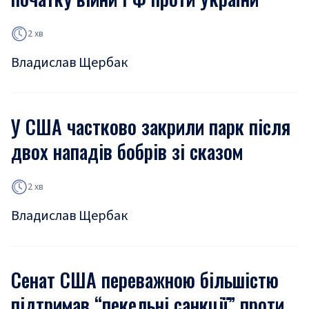
2 хв
Владислав Щербак
У США частково закрили парк після
двох нападів бобрів зі сказом
2 хв
Владислав Щербак
Сенат США переважною більшістю
підтримав “пекельні санкції” проти