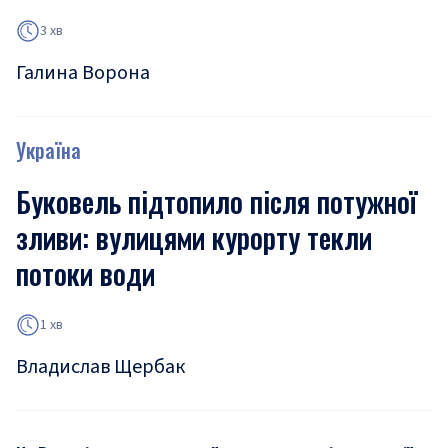
3 хв
Галина Ворона
Україна
Буковель підтопило після потужної
зливи: вулицями курорту текли
потоки води
1 хв
Владислав Щербак