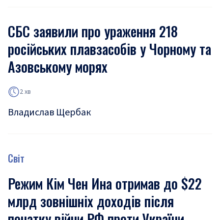
СБС заявили про ураження 218
російських плавзасобів у Чорному та
Азовському морях
2 хв
Владислав Щербак
Світ
Режим Кім Чен Ина отримав до $22
млрд зовнішніх доходів після
початку війни РФ проти України