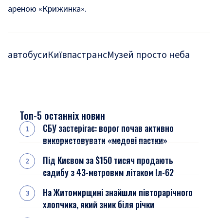
ареною «Крижинка».
автобуси
Київпастранс
Музей просто неба
Топ-5 останніх новин
СБУ застерігає: ворог почав активно
використовувати «медові пастки»
Під Києвом за $150 тисяч продають
садибу з 43-метровим літаком Іл-62
На Житомирщині знайшли півторарічного
хлопчика, який зник біля річки