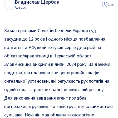
Владислав Щербак
В
Щ
2 хв
Автори
За матеріалами Служби безпеки України суд
засудив до 12 років і одного місяця позбавлення
волі агента РФ, який готував серію диверсій на
об’єктах Укрзалізниці в Черкаській області.
Зловмисника викрили в липні 2024 року. За даними
слідства, він планував знищити релейні шафи
сигнальної установки, які регулюють рух потягів на
одній із магістральних залізничних ліній регіону.
Для виконання завдання агент придбав
вогнезахисні рукавиці та каністру з легкозаймистою
сумішшю. Нею він мав облити технологічне