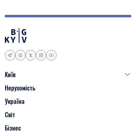
Київ
Нерухомість
Події
Україна
Скандали
Світ
Нерухомість
Бізнес
Транспорт