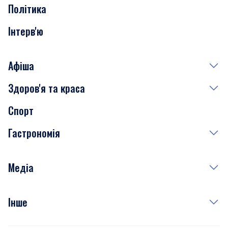
Політика
Інтерв'ю
Афіша
Здоров'я та краса
Сьогодні
Спорт
Завтра
Медицина
Гастрономія
Субота
Краса
Неділя
Здоров'я
Рецепти
Медіа
Куди сходити у столиці
Фото
Інше
Відео