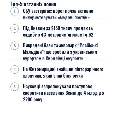
Топ-5 останніх новин
СБУ застерігає: ворог почав активно
використовувати «медові пастки»
Під Києвом за $150 тисяч продають
садибу з 43-метровим літаком Іл-62
Викрадені бази та аквапарк “Російські
Мальдіви”: що зробили з українським
курортом в Кирилівці окупанти
На Житомирщині знайшли півторарічного
хлопчика, який зник біля річки
Науковці запропонували поступово
скоротити населення Землі до 4 млрд до
2200 року