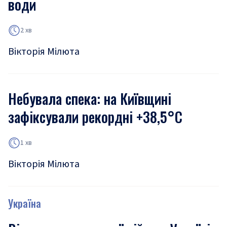
води
2 хв
Вікторія Мілюта
Небувала спека: на Київщині
зафіксували рекордні +38,5°С
1 хв
Вікторія Мілюта
Україна