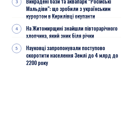
Викрадені бази та аквапарк “Російські
Мальдіви”: що зробили з українським
курортом в Кирилівці окупанти
На Житомирщині знайшли півторарічного
хлопчика, який зник біля річки
Науковці запропонували поступово
скоротити населення Землі до 4 млрд до
2200 року