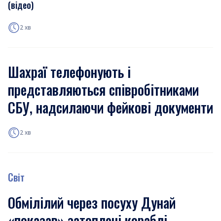
(відео)
2 хв
Шахраї телефонують і
представляються співробітниками
СБУ, надсилаючи фейкові документи
2 хв
Світ
Обмілілий через посуху Дунай
«показав» затоплені кораблі