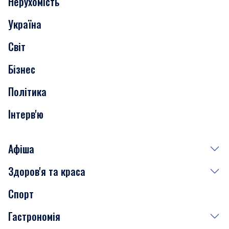
Нерухомість
Події
Україна
Скандали
Світ
Нерухомість
Бізнес
Транспорт
Політика
Інтерв'ю
Афіша
Здоров'я та краса
Сьогодні
Спорт
Завтра
Медицина
Гастрономія
Субота
Краса