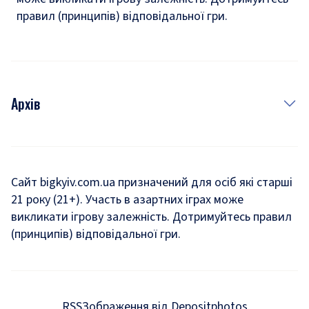
правил (принципів) відповідальної гри.
Архів
Новини
Історія
Сайт bigkyiv.com.ua призначений для осіб які старші
21 року (21+). Участь в азартних іграх може
Комуналка
викликати ігрову залежність. Дотримуйтесь правил
Хроніки війни
(принципів) відповідальної гри.
Пошук зниклих людей під час війни
Дозвілля
RSS
Зображення від Depositphotos