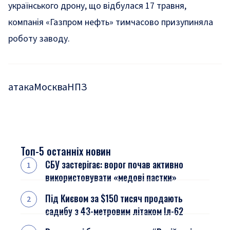
українського дрону, що відбулася 17 травня,
компанія «Газпром нефть» тимчасово призупиняла
роботу заводу.
атака
Москва
НПЗ
Топ-5 останніх новин
СБУ застерігає: ворог почав активно
використовувати «медові пастки»
Під Києвом за $150 тисяч продають
садибу з 43-метровим літаком Іл-62