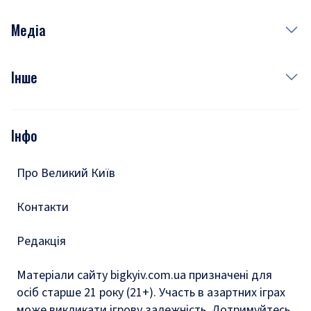
Неділя
Здоров'я
Рецепти
Медіа
Куди сходити у столиці
Фото
Інше
Відео
Опитування
Подкасти
Інфо
Тести
Про Великий Київ
Контакти
Редакція
Матеріали сайту bigkyiv.com.ua призначені для
осіб старше 21 року (21+). Участь в азартних іграх
може викликати ігрову залежність. Дотримуйтесь