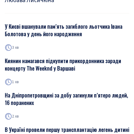
Любава Лисичкіна
У Києві вшанували пам’ять загиблого льотчика Івана
Болотова у день його народження
3 хв
Киянин намагався підкупити прикордонника заради
концерту The Weeknd у Варшаві
1 хв
На Дніпропетровщині за добу загинули п’ятеро людей,
16 поранених
2 хв
В Україні провели першу трансплантацію легень дитині