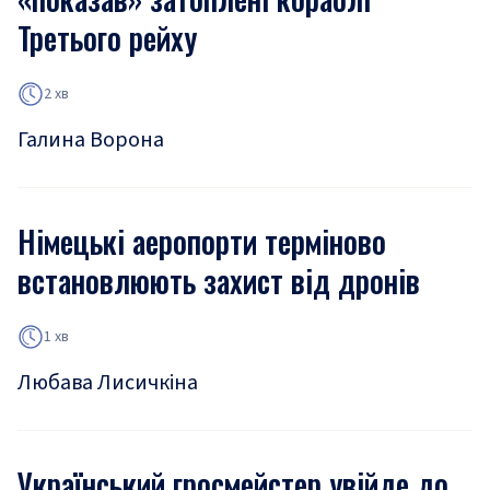
Третього рейху
2 хв
Галина Ворона
Німецькі аеропорти терміново
встановлюють захист від дронів
1 хв
Любава Лисичкіна
Український гросмейстер увійде до