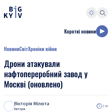
Короткі новини
Новини
Світ
Хроніки війни
Дрони атакували
нафтопереробний завод у
Москві (оновлено)
Вікторія Мілюта
В
М
2 хв
Автори