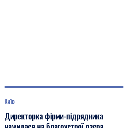
Київ
Директорка фірми-підрядника
нажилася на благоустрої озера