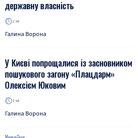
державну власність
2 хв
Галина Ворона
У Києві попрощалися із засновником
пошукового загону «Плацдарм»
Олексієм Юковим
3 хв
Галина Ворона
Україна