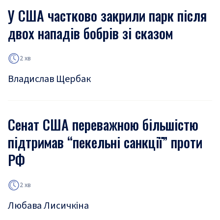
У США частково закрили парк після
двох нападів бобрів зі сказом
2 хв
Владислав Щербак
Сенат США переважною більшістю
підтримав “пекельні санкції” проти
РФ
2 хв
Любава Лисичкіна