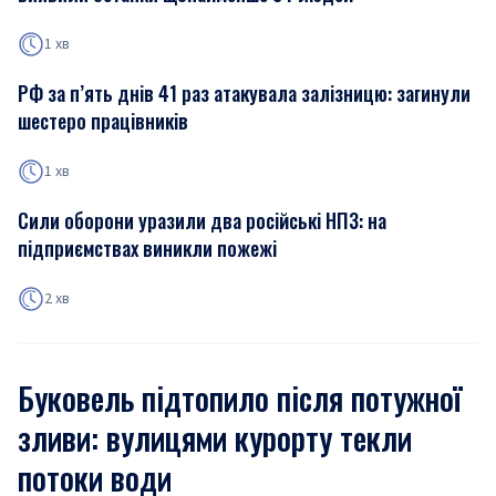
1 хв
РФ за п’ять днів 41 раз атакувала залізницю: загинули
шестеро працівників
1 хв
Сили оборони уразили два російські НПЗ: на
підприємствах виникли пожежі
2 хв
Буковель підтопило після потужної
зливи: вулицями курорту текли
потоки води