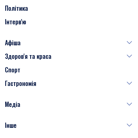
Політика
Інтерв'ю
Афіша
Здоров'я та краса
Сьогодні
Спорт
Завтра
Медицина
Гастрономія
Субота
Краса
Неділя
Здоров'я
Рецепти
Медіа
Куди сходити у столиці
Фото
Інше
Відео