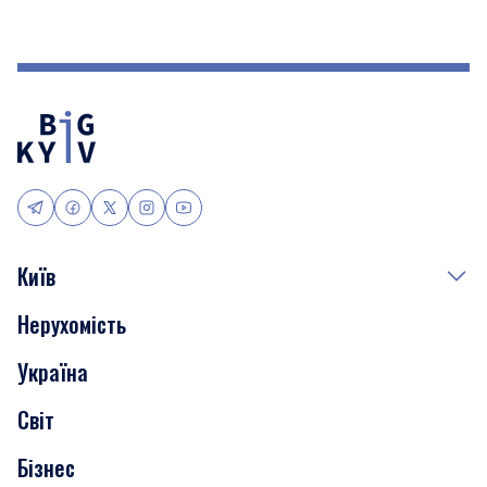
Київ
Нерухомість
Події
Україна
Скандали
Світ
Нерухомість
Бізнес
Транспорт