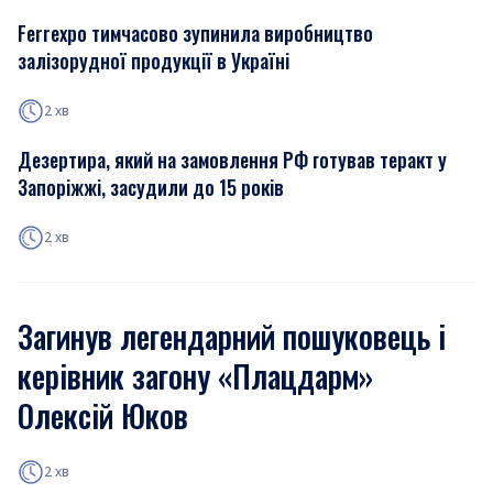
Ferrexpo тимчасово зупинила виробництво
залізорудної продукції в Україні
2 хв
Дезертира, який на замовлення РФ готував теракт у
Запоріжжі, засудили до 15 років
2 хв
Загинув легендарний пошуковець і
керівник загону «Плацдарм»
Олексій Юков
2 хв