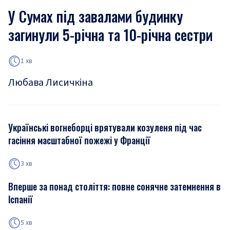
У Сумах під завалами будинку
загинули 5-річна та 10-річна сестри
1 хв
Любава Лисичкіна
Українські вогнеборці врятували козуленя під час
гасіння масштабної пожежі у Франції
3 хв
Вперше за понад століття: повне сонячне затемнення в
Іспанії
5 хв