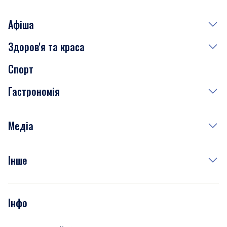
Афіша
Здоров'я та краса
Сьогодні
Спорт
Завтра
Медицина
Гастрономія
Субота
Краса
Неділя
Здоров'я
Рецепти
Медіа
Куди сходити у столиці
Фото
Інше
Відео
Опитування
Подкасти
Інфо
Тести