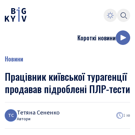
Короткі новини
Новини
Працівник київської турагенції
продавав підроблені ПЛР-тести
Тетяна Сененко
Т
С
1 хв
Автори