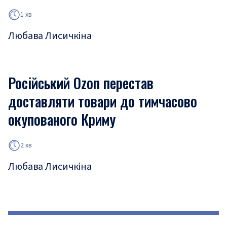
1 хв
Любава Лисичкіна
Російський Ozon перестав
доставляти товари до тимчасово
окупованого Криму
2 хв
Любава Лисичкіна