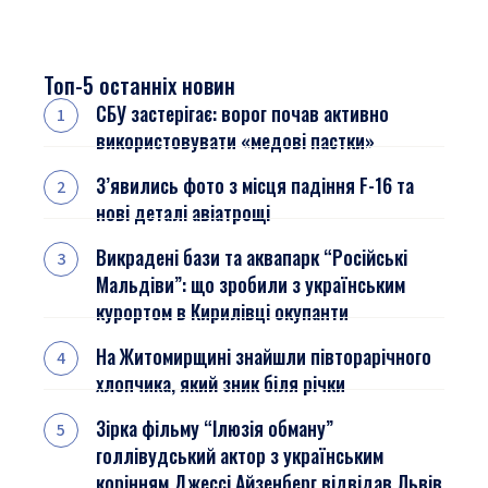
Топ-5 останніх новин
СБУ застерігає: ворог почав активно
використовувати «медові пастки»
З’явились фото з місця падіння F-16 та
нові деталі авіатрощі
Викрадені бази та аквапарк “Російські
Мальдіви”: що зробили з українським
курортом в Кирилівці окупанти
На Житомирщині знайшли півторарічного
хлопчика, який зник біля річки
Зірка фільму “Ілюзія обману”
голлівудський актор з українським
корінням Джессі Айзенберг відвідав Львів