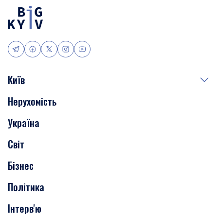
Київ
Нерухомість
Події
Україна
Скандали
Світ
Нерухомість
Бізнес
Транспорт
Політика
Інтерв'ю