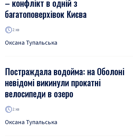
– конфлікт в одній з
багатоповерхівок Києва
2 хв
Оксана Тупальська
Постраждала водойма: на Оболоні
невідомі викинули прокатні
велосипеди в озеро
2 хв
Оксана Тупальська