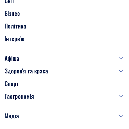
Світ
Нерухомість
Бізнес
Транспорт
Політика
Інтерв'ю
Афіша
Здоров'я та краса
Сьогодні
Спорт
Завтра
Медицина
Гастрономія
Субота
Краса
Неділя
Здоров'я
Рецепти
Медіа
Куди сходити у столиці