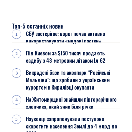
Топ-5 останніх новин
СБУ застерігає: ворог почав активно
використовувати «медові пастки»
Під Києвом за $150 тисяч продають
садибу з 43-метровим літаком Іл-62
Викрадені бази та аквапарк “Російські
Мальдіви”: що зробили з українським
курортом в Кирилівці окупанти
На Житомирщині знайшли півторарічного
хлопчика, який зник біля річки
Науковці запропонували поступово
скоротити населення Землі до 4 млрд до