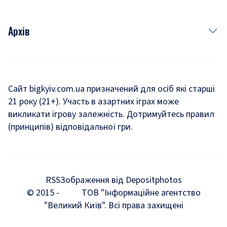
Архів
Новини
Історія
Сайт bigkyiv.com.ua призначений для осіб які старші
21 року (21+). Участь в азартних іграх може
Комуналка
викликати ігрову залежність. Дотримуйтесь правил
Хроніки війни
(принципів) відповідальної гри.
Пошук зниклих людей під час війни
Дозвілля
RSS
Зображення від Depositphotos
Мегаполіс
© 2015 -
ТОВ "Інформаційне агентство
"Великий Київ". Всі права захищені
Київщина
Київська агломерація