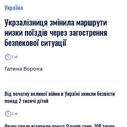
Україна
Укрзалізниця змінила маршрути
низки поїздів через загострення
безпекової ситуації
2 хв
Галина Ворона
Від початку великої війни в Україні зникли безвісти
понад 2 тисячі дітей
2 хв
Низку справ відкрили понад 9 років тому, 108 тисяч