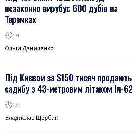
незаконно вирубує 600 дубів на
Теремках
4 хв
Ольга Даниленко
Під Києвом за $150 тисяч продають
садибу з 43-метровим літаком Іл-62
2 хв
Владислав Щербак