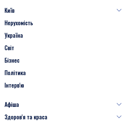
Київ
Нерухомість
Події
Україна
Скандали
Світ
Нерухомість
Бізнес
Транспорт
Політика
Інтерв'ю
Афіша
Здоров'я та краса
Сьогодні