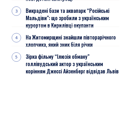
Викрадені бази та аквапарк “Російські
Мальдіви”: що зробили з українським
курортом в Кирилівці окупанти
На Житомирщині знайшли півторарічного
хлопчика, який зник біля річки
Зірка фільму “Ілюзія обману”
голлівудський актор з українським
корінням Джессі Айзенберг відвідав Львів