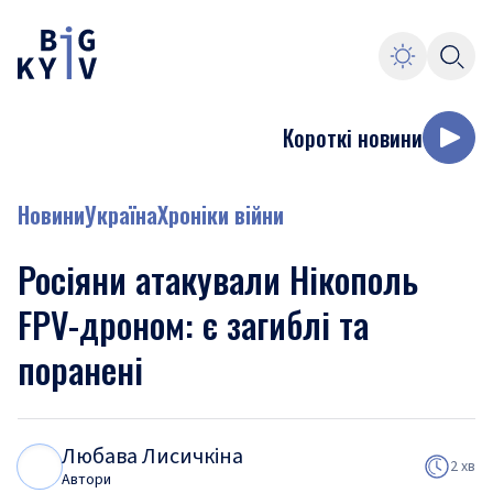
Короткі новини
Новини
Україна
Хроніки війни
Росіяни атакували Нікополь
FPV-дроном: є загиблі та
поранені
Любава Лисичкіна
Л
Л
2 хв
Автори