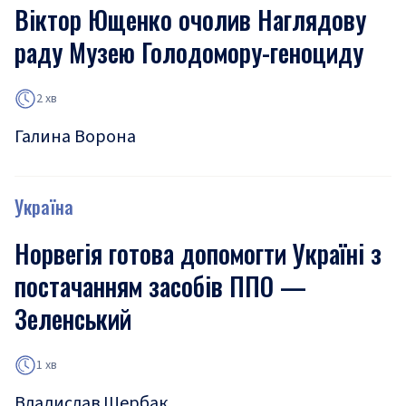
Віктор Ющенко очолив Наглядову
раду Музею Голодомору-геноциду
2 хв
Галина Ворона
Україна
Норвегія готова допомогти Україні з
постачанням засобів ППО —
Зеленський
1 хв
Владислав Щербак