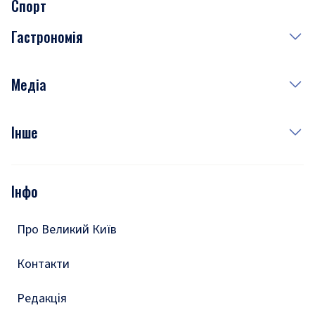
Спорт
Завтра
Медицина
Гастрономія
Субота
Краса
Неділя
Здоров'я
Рецепти
Медіа
Куди сходити у столиці
Фото
Інше
Відео
Опитування
Подкасти
Інфо
Тести
Про Великий Київ
Контакти
Редакція