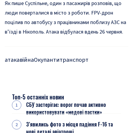
Як пише Суспільне, один з пасажирів розповів, що
люди поверталися в місто з роботи. FPV-дрон
поцілив
по автобусу з працівниками поблизу АЗС на
в’їзді в Нікополь. Атака відбулася вдень 26 червня.
атака
війна
Окупанти
транспорт
Топ-5 останніх новин
СБУ застерігає: ворог почав активно
використовувати «медові пастки»
З’явились фото з місця падіння F-16 та
нові деталі авіатрощі