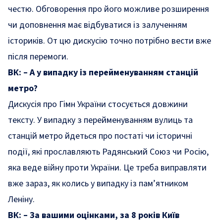
честю. Обговорення про його можливе розширення
чи доповнення має відбуватися із залученням
істориків. От цю дискусію точно потрібно вести вже
після перемоги.
ВК: – А у випадку із перейменуванням станцій
метро?
Дискусія про Гімн України стосується довжини
тексту. У випадку з перейменуванням вулиць та
станцій метро йдеться про постаті чи історичні
події, які прославляють Радянський Союз чи Росію,
яка веде війну проти України. Це треба виправляти
вже зараз, як колись у випадку із пам’ятником
Леніну.
ВК: – За вашими оцінками, за 8 років Київ