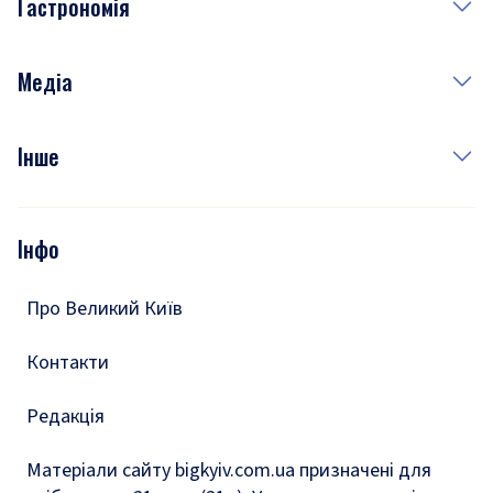
Гастрономія
Субота
Краса
Неділя
Здоров'я
Рецепти
Медіа
Куди сходити у столиці
Фото
Інше
Відео
Опитування
Подкасти
Інфо
Тести
Про Великий Київ
Контакти
Редакція
Матеріали сайту bigkyiv.com.ua призначені для