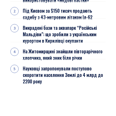
використовувати «медові пастки»
Під Києвом за $150 тисяч продають
садибу з 43-метровим літаком Іл-62
Викрадені бази та аквапарк “Російські
Мальдіви”: що зробили з українським
курортом в Кирилівці окупанти
На Житомирщині знайшли півторарічного
хлопчика, який зник біля річки
Науковці запропонували поступово
скоротити населення Землі до 4 млрд до
2200 року