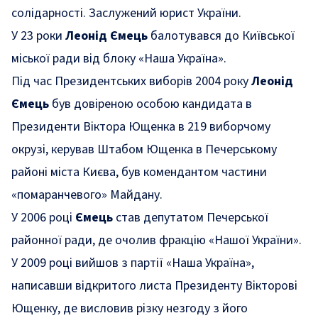
солідарності. Заслужений юрист України.
У 23 роки
Леонід Ємець
балотувався до Київської
міської ради від блоку «Наша Україна».
Під час Президентських виборів 2004 року
Леонід
Ємець
був довіреною особою кандидата в
Президенти Віктора Ющенка в 219 виборчому
окрузі, керував Штабом Ющенка в Печерському
районі міста Києва, був комендантом частини
«помаранчевого» Майдану.
У 2006 році
Ємець
став депутатом Печерської
районної ради, де очолив фракцію «Нашої України».
У 2009 році вийшов з партії «Наша Україна»,
написавши відкритого листа Президенту Вікторові
Ющенку, де висловив різку незгоду з його