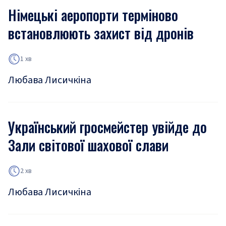
Німецькі аеропорти терміново
встановлюють захист від дронів
1 хв
Любава Лисичкіна
Український гросмейстер увійде до
Зали світової шахової слави
2 хв
Любава Лисичкіна