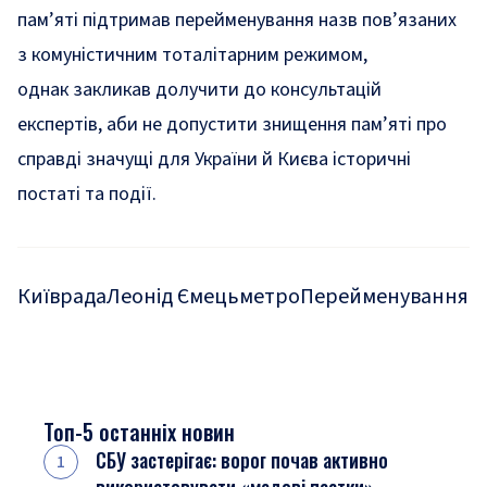
пам’яті підтримав перейменування назв пов’язаних
з комуністичним тоталітарним режимом,
однак
закликав долучити до консультацій
експертів,
аби не допустити знищення пам’яті про
справді значущі для України й Києва історичні
постаті та події
.
Київрада
Леонід Ємець
метро
Перейменування
Топ-5 останніх новин
СБУ застерігає: ворог почав активно