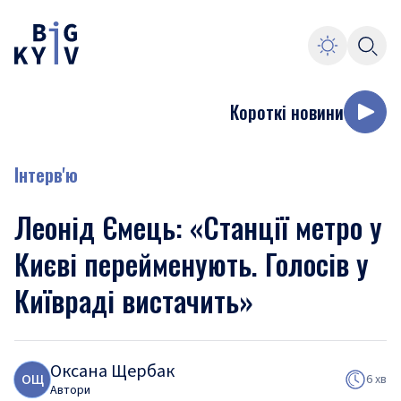
Короткі новини
Інтерв'ю
Леонід Ємець: «Станції метро у
Києві перейменують. Голосів у
Київраді вистачить»
Оксана Щербак
О
Щ
6 хв
Автори