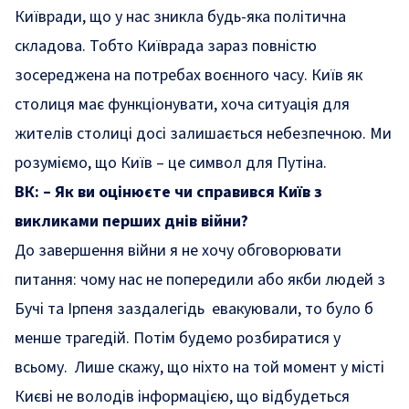
Київради, що у нас зникла будь-яка політична
складова. Тобто Київрада зараз повністю
зосереджена на потребах воєнного часу. Київ як
столиця має функціонувати, хоча ситуація для
жителів столиці досі залишається небезпечною. Ми
розуміємо, що Київ – це символ для Путіна.
ВК: – Як ви оцінюєте чи справився Київ з
викликами перших днів війни?
До завершення війни я не хочу обговорювати
питання: чому нас не попередили або якби людей з
Бучі та Ірпеня заздалегідь евакуювали, то було б
менше трагедій. Потім будемо розбиратися у
всьому. Лише скажу, що ніхто на той момент у місті
Києві не володів інформацією, що відбудеться