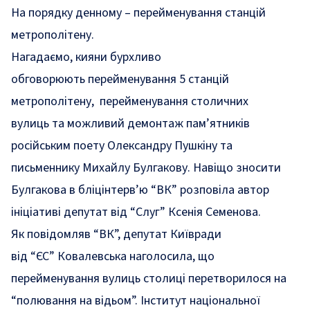
На порядку денному – перейменування станцій
метрополітену.
Нагадаємо, к
ияни бурхливо
обговорюють
перейменування 5 станцій
метрополітену,
перейменування столичних
вулиць
та
можливий демонтаж пам’ятників
російським поету Олександру Пушкіну та
письменнику Михайлу Булгакову.
Навіщо зносити
Булгакова в
бліцінтерв’ю
“
ВК
”
розповіла
автор
ініціативі депутат від
“
Слуг
”
Ксенія Семенова.
Як повідомляв
“
ВК
”
, депутат Київради
від
“
ЄС
”
Ковалевська
наголосила,
що
перейменування вулиць столиці перетворилося на
“полювання на відьом”. Інститут національної