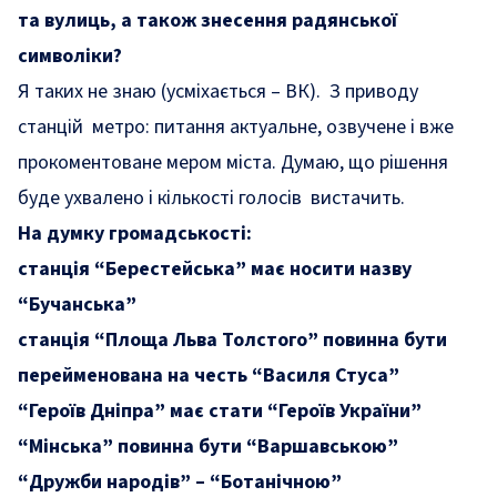
та вулиць, а також знесення радянської
символіки?
Я таких не знаю
(усміхається – ВК).
З приводу
станцій метро: питання актуальне, озвучене і вже
прокоментоване мером міста. Думаю, що рішення
буде ухвалено і кількості голосів вистачить.
На думку громадськості:
станція “Берестейська” має носити назву
“Бучанська”
станція “Площа Льва Толстого” повинна бути
перейменована на честь “Василя Стуса”
“Героїв Дніпра” має стати “Героїв України”
“Мінська” повинна бути “Варшавською”
“Дружби народів” – “Ботанічною”