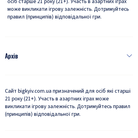
осіб старше 21 року (21+). Участь в азартних іграх
може викликати ігрову залежність. Дотримуйтесь
правил (принципів) відповідальної гри.
Архів
Новини
Історія
Сайт bigkyiv.com.ua призначений для осіб які старші
21 року (21+). Участь в азартних іграх може
Комуналка
викликати ігрову залежність. Дотримуйтесь правил
Хроніки війни
(принципів) відповідальної гри.
Пошук зниклих людей під час війни
Дозвілля