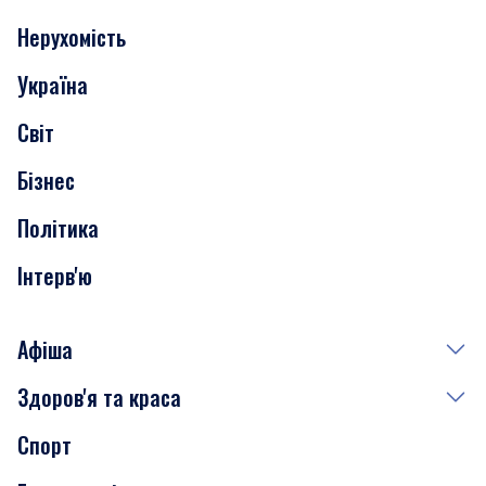
Нерухомість
Події
Україна
Скандали
Світ
Нерухомість
Бізнес
Транспорт
Політика
Інтерв'ю
Афіша
Здоров'я та краса
Сьогодні
Спорт
Завтра
Медицина