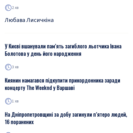
2 хв
Любава Лисичкіна
У Києві вшанували пам’ять загиблого льотчика Івана
Болотова у день його народження
3 хв
Киянин намагався підкупити прикордонника заради
концерту The Weeknd у Варшаві
1 хв
На Дніпропетровщині за добу загинули п’ятеро людей,
16 поранених