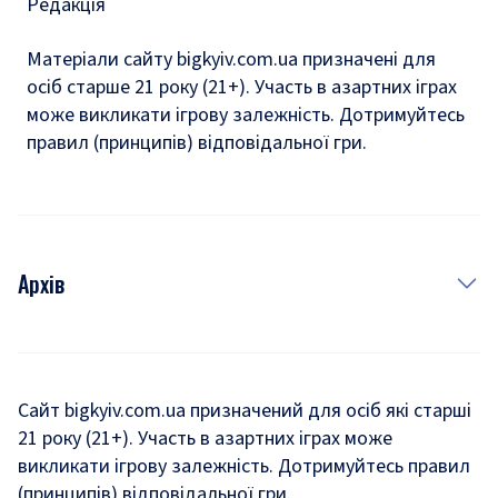
Редакція
Матеріали сайту bigkyiv.com.ua призначені для
осіб старше 21 року (21+). Участь в азартних іграх
може викликати ігрову залежність. Дотримуйтесь
правил (принципів) відповідальної гри.
Архів
Новини
Історія
Сайт bigkyiv.com.ua призначений для осіб які старші
21 року (21+). Участь в азартних іграх може
Комуналка
викликати ігрову залежність. Дотримуйтесь правил
Хроніки війни
(принципів) відповідальної гри.