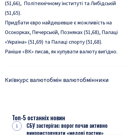
(51,66), Політехнічному інституті та Либідській
(51,65).
Придбати євро найдешевше є можливість на
Осокорках, Печерській, Позняках (51,68), Палаці
«Україна» (51,69) та Палаці спорту (51,68).
Раніше «ВК» писав,
як купувати валюту вигідно
.
Київ
курс валют
обмін валют
обмінники
Топ-5 останніх новин
СБУ застерігає: ворог почав активно
використовувати «медові пастки»