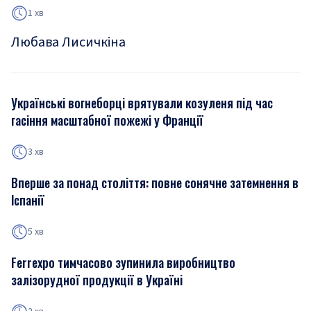
1 хв
Любава Лисичкіна
Українські вогнеборці врятували козуленя під час
гасіння масштабної пожежі у Франції
3 хв
Вперше за понад століття: повне сонячне затемнення в
Іспанії
5 хв
Ferrexpo тимчасово зупинила виробництво
залізорудної продукції в Україні