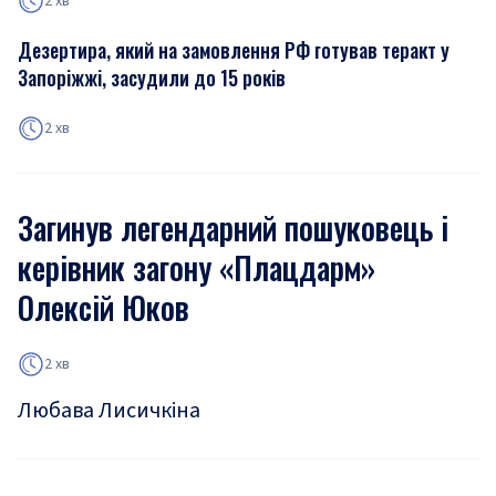
2 хв
Дезертира, який на замовлення РФ готував теракт у
Запоріжжі, засудили до 15 років
2 хв
Загинув легендарний пошуковець і
керівник загону «Плацдарм»
Олексій Юков
2 хв
Любава Лисичкіна