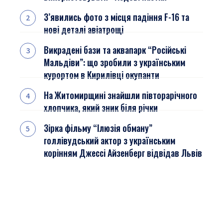
З’явились фото з місця падіння F-16 та
нові деталі авіатрощі
Викрадені бази та аквапарк “Російські
Мальдіви”: що зробили з українським
курортом в Кирилівці окупанти
На Житомирщині знайшли півторарічного
хлопчика, який зник біля річки
Зірка фільму “Ілюзія обману”
голлівудський актор з українським
корінням Джессі Айзенберг відвідав Львів