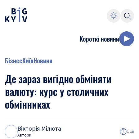
Короткі новини
Бізнес
Київ
Новини
Де зараз вигідно обміняти
валюту: курс у столичних
обмінниках
Вікторія Мілюта
В
М
1 хв
Автори