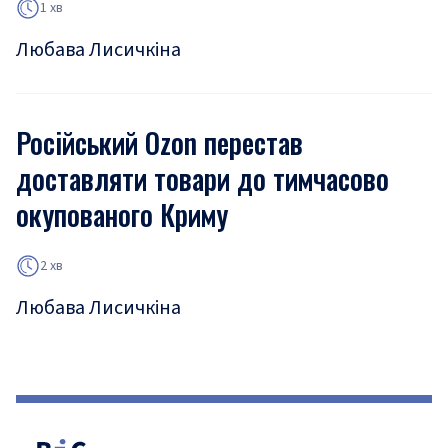
1 хв
Любава Лисичкіна
Російський Ozon перестав
доставляти товари до тимчасово
окупованого Криму
2 хв
Любава Лисичкіна