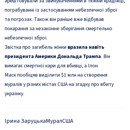
арештовували за звинуваченнями в тяжкій крадіжці,
пограбуванні із застосуванням небезпечної зброї
та погрозах. Також він раніше вже відбував
покарання за незаконне зберігання смертельно
небезпечної зброї.
Звістка про загибель жінки
вразила навіть
президента Америки Дональда Трампа
. Він
вимагає смертної кари для вбивці, а Ілон
Маск пообіцяв виділити $1 млн на створення
муралів у різних містах США на згадку про вбиту
українку
.
Ірина Заруцька
Мурал
США