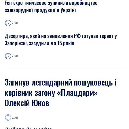
Ferrexpo тимчасово зупинила виробництво
залізорудної продукції в Україні
2 хв
Дезертира, який на замовлення РФ готував теракт у
Запоріжжі, засудили до 15 років
2 хв
Загинув легендарний пошуковець і
керівник загону «Плацдарм»
Олексій Юков
2 хв