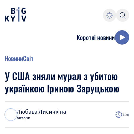
Короткі новини
Новини
Світ
У США зняли мурал з убитою
українкою Іриною Заруцькою
Любава Лисичкіна
Л
Л
2 хв
Автори