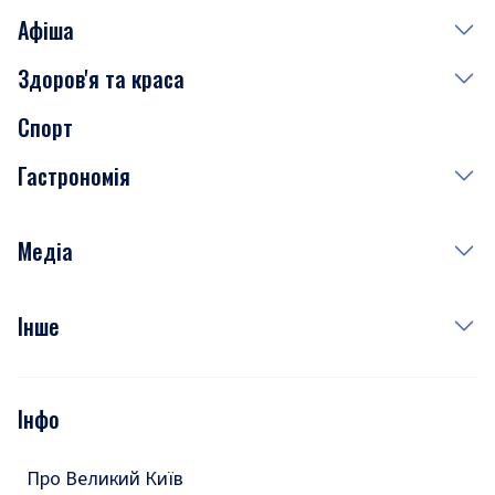
Афіша
Здоров'я та краса
Сьогодні
Спорт
Завтра
Медицина
Гастрономія
Субота
Краса
Неділя
Здоров'я
Рецепти
Медіа
Куди сходити у столиці
Фото
Інше
Відео
Опитування
Подкасти
Інфо
Тести
Про Великий Київ