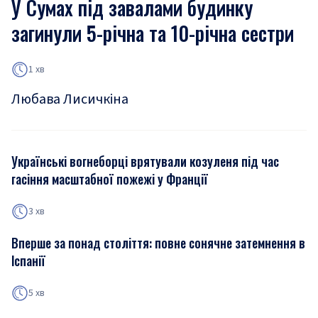
У Сумах під завалами будинку
загинули 5-річна та 10-річна сестри
1 хв
Любава Лисичкіна
Українські вогнеборці врятували козуленя під час
гасіння масштабної пожежі у Франції
3 хв
Вперше за понад століття: повне сонячне затемнення в
Іспанії
5 хв