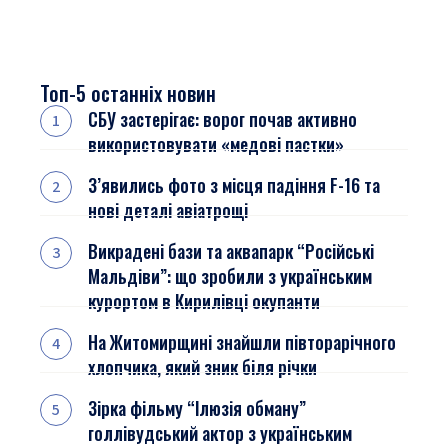
Топ-5 останніх новин
СБУ застерігає: ворог почав активно
використовувати «медові пастки»
З’явились фото з місця падіння F-16 та
нові деталі авіатрощі
Викрадені бази та аквапарк “Російські
Мальдіви”: що зробили з українським
курортом в Кирилівці окупанти
На Житомирщині знайшли півторарічного
хлопчика, який зник біля річки
Зірка фільму “Ілюзія обману”
голлівудський актор з українським