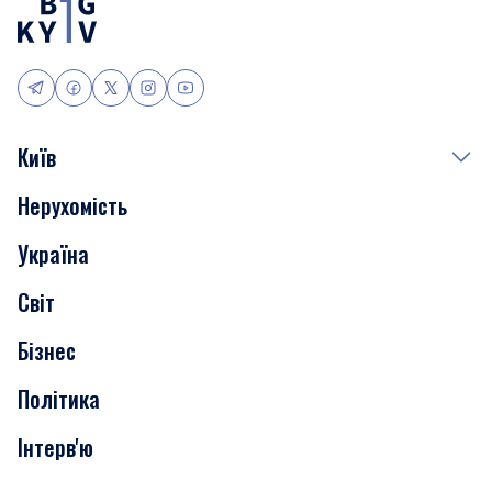
Київ
Нерухомість
Події
Україна
Скандали
Світ
Нерухомість
Бізнес
Транспорт
Політика
Інтерв'ю