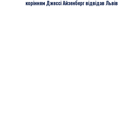
корінням Джессі Айзенберг відвідав Львів