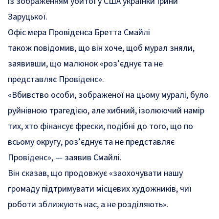
із зображенням убитої у США українки Ірини
Заруцької.
Офіс мера Провіденса Бретта Смайлі
також
повідомив
, що він хоче, щоб мурал зняли,
заявивши, що малюнок «роз’єднує та не
представляє Провіденс».
«Вбивство особи, зображеної на цьому муралі, було
руйнівною трагедією, але хибний, ізолюючий намір
тих, хто фінансує фрески, подібні до того, що по
всьому округу, роз’єднує та не представляє
Провіденс», — заявив Смайлі.
Він сказав, що продовжує «заохочувати нашу
громаду підтримувати місцевих художників, чиї
роботи зближують нас, а не розділяють».