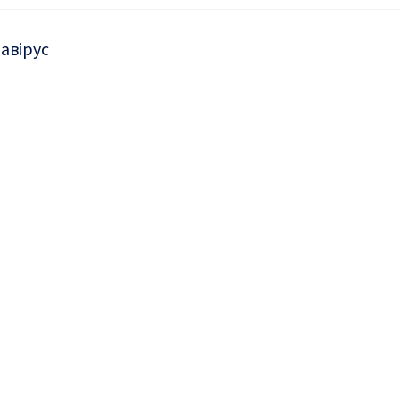
авірус