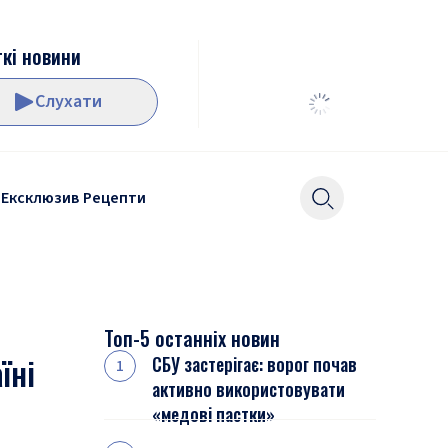
кі новини
Слухати
Ексклюзив
Рецепти
Топ-5 останніх новин
їні
СБУ застерігає: ворог почав
активно використовувати
«медові пастки»