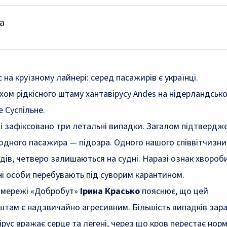
а
на круїзному лайнері: серед пасажирів є українці.
хом рідкісного штаму хантавірусу Andes на нідерландськ
е
Суспільне.
і зафіксовано три летальні випадки. Загалом підтвердже
 одного пасажира — підозра. Одного нашого співвітчизни
ів, четверо залишаються на судні. Наразі ознак хвороби
тні особи перебувають під суворим карантином.
ї мережі «Добробут»
Ірина Красько
пояснює, що цей
штам є надзвичайно агресивним. Більшість випадків зар
рус вражає серце та легені, через що кров перестає нор