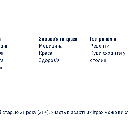
а
Здоров'я та краса
Гастрономія
дні
Медицина
Рецепти
ра
Краса
Куди сходити у
та
Здоров'я
столиці
ля
б старше 21 року (21+). Участь в азартних іграх може ви