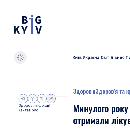
Київ
Україна
Світ
Бізнес
П
Здоров'я
Здоров'я та 
Минулого року 
Здоров'я
інфекції
Хантавірус
отримали лікув