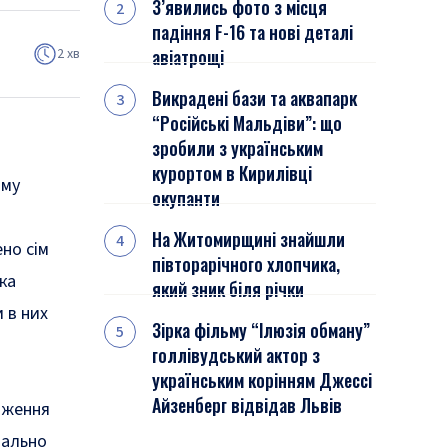
З’явились фото з місця
падіння F-16 та нові деталі
2 хв
авіатрощі
Викрадені бази та аквапарк
“Російські Мальдіви”: що
зробили з українським
курортом в Кирилівці
ому
окупанти
На Житомирщині знайшли
но сім
півторарічного хлопчика,
ка
який зник біля річки
 в них
Зірка фільму “Ілюзія обману”
голлівудський актор з
українським корінням Джессі
Айзенберг відвідав Львів
аження
мально