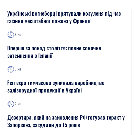
Українські вогнеборці врятували козуленя під час
гасіння масштабної пожежі у Франції
3 хв
Вперше за понад століття: повне сонячне
затемнення в Іспанії
5 хв
Ferrexpo тимчасово зупинила виробництво
залізорудної продукції в Україні
2 хв
Дезертира, який на замовлення РФ готував теракт у
Запоріжжі, засудили до 15 років