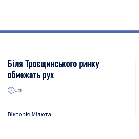
Біля Троєщинського ринку
обмежать рух
1 хв
Вікторія Мілюта