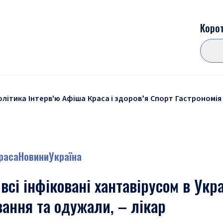
Корот
олітика
Інтерв'ю
Афіша
Краса і здоровʼя
Спорт
Гастрономія
краса
Новини
Україна
всі інфіковані хантавірусом в Укра
ання та одужали, – лікар