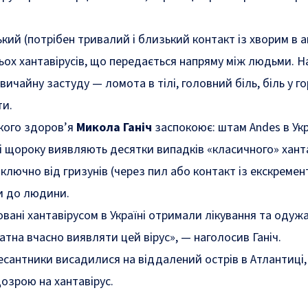
кий (потрібен тривалий і близький контакт із хворим в а
тьох хантавірусів, що передається напряму між людьми. Н
вичайну застуду — ломота в тілі, головний біль, біль у го
ти.
кого здоров’я
Микола Ганіч
заспокоює: штам Andes в Укр
ні щороку виявляють десятки випадків «класичного» ханта
ключно від гризунів (через пил або контакт із екскремент
и до людини.
овані хантавірусом в Україні отримали лікування та одуж
тна вчасно виявляти цей вірус»,
— наголосив Ганіч.
есантники висадилися на віддалений острів в Атлантиці
дозрою на хантавірус.