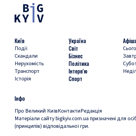
Київ
Україна
Афіш
Світ
Події
Сього
Бізнес
Скандали
Завт
Політика
Нерухомість
Субо
Інтерв'ю
Транспорт
Неді
Спорт
Історія
Інфо
Про Великий Київ
Контакти
Редакція
Матеріали сайту bigkyiv.com.ua призначені для осі
(принципів) відповідальної гри.