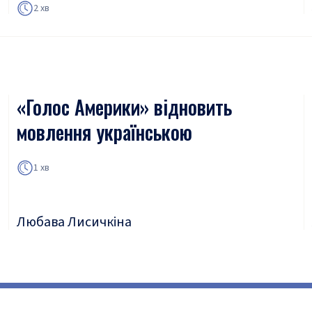
2 хв
«Голос Америки» відновить
мовлення українською
1 хв
Любава Лисичкіна