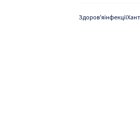
Здоров'я
інфекції
Хант