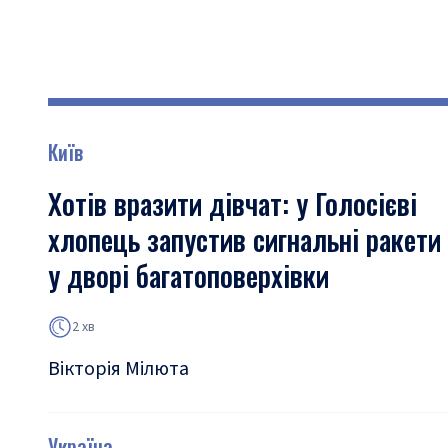
Київ
Хотів вразити дівчат: у Голосієві
хлопець запустив сигнальні ракети
у дворі багатоповерхівки
2 хв
Вікторія Мілюта
Україна