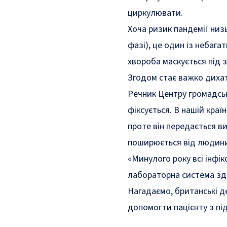
циркулювати.
Хоча ризик пандемії низь
фазі), це один із небага
хвороба маскується під з
Згодом стає важко диха
Речник Центру громадсь
фіксується. В нашій краї
проте він передається ви
поширюється від людин
«Минулого року всі інфік
лабораторна система зда
Нагадаємо,
британські д
допомогти пацієнту з пі