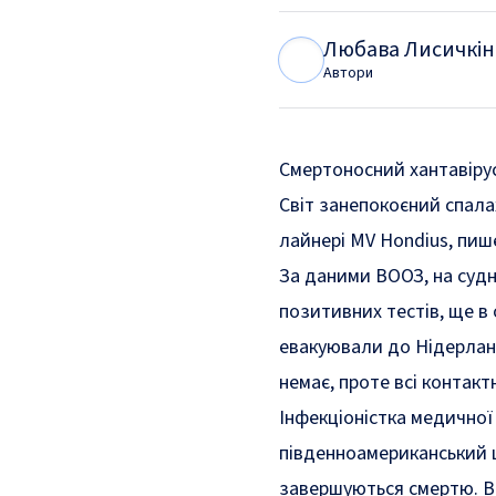
Любава Лисичкін
Л
Л
Автори
Смертоносний хантавірус 
Світ занепокоєний спала
лайнері MV Hondius,
пиш
За даними ВООЗ, на судн
позитивних тестів, ще в
евакуювали до Нідерланд
немає, проте всі контак
Інфекціоністка медично
південноамериканський 
завершуються смертю. Ві