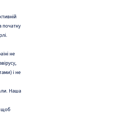
ктивній
а початку
рлі.
аїні не
вірусу,
ами) і не
али. Наша
, щоб