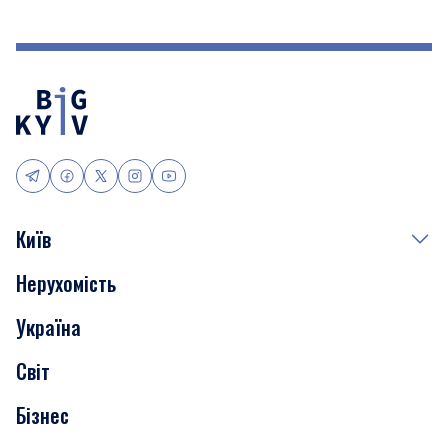
Київ
Нерухомість
Події
Україна
Скандали
Світ
Нерухомість
Бізнес
Транспорт