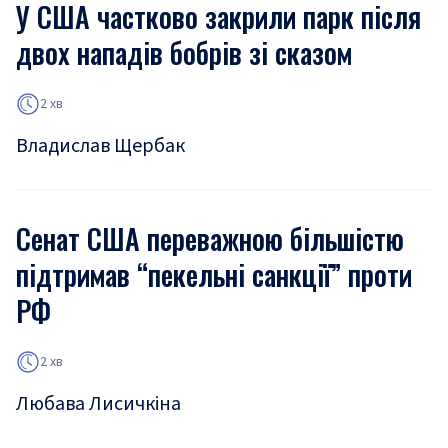
У США частково закрили парк після
двох нападів бобрів зі сказом
2 хв
Владислав Щербак
Сенат США переважною більшістю
підтримав “пекельні санкції” проти
РФ
2 хв
Любава Лисичкіна