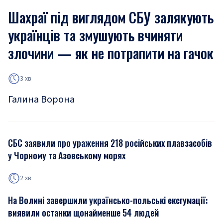
Шахраї під виглядом СБУ залякують
українців та змушують вчиняти
злочини — як не потрапити на гачок
3 хв
Галина Ворона
СБС заявили про ураження 218 російських плавзасобів
у Чорному та Азовському морях
2 хв
На Волині завершили українсько-польські ексгумації:
виявили останки щонайменше 54 людей