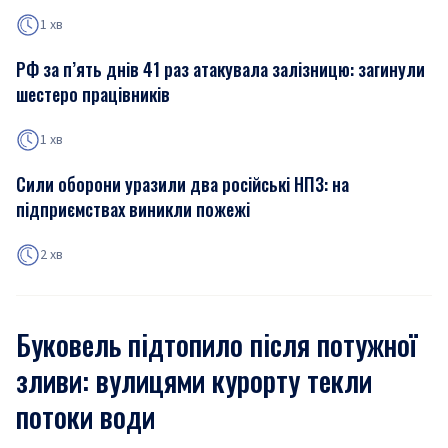
1 хв
РФ за п’ять днів 41 раз атакувала залізницю: загинули
шестеро працівників
1 хв
Сили оборони уразили два російські НПЗ: на
підприємствах виникли пожежі
2 хв
Буковель підтопило після потужної
зливи: вулицями курорту текли
потоки води