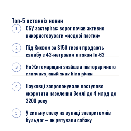
Топ-5 останніх новин
СБУ застерігає: ворог почав активно
використовувати «медові пастки»
Під Києвом за $150 тисяч продають
садибу з 43-метровим літаком Іл-62
На Житомирщині знайшли півторарічного
хлопчика, який зник біля річки
Науковці запропонували поступово
скоротити населення Землі до 4 млрд до
2200 року
У сильну спеку на вулиці знепритомнів
бульдог – як рятували собаку