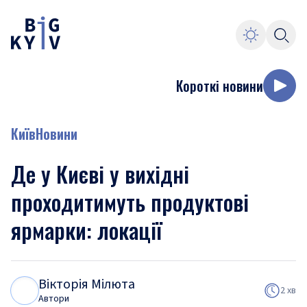
Короткі новини
Київ
Новини
Де у Києві у вихідні
проходитимуть продуктові
ярмарки: локації
Вікторія Мілюта
В
М
2 хв
Автори