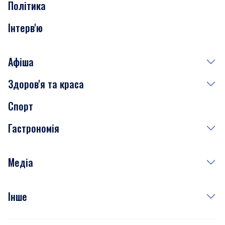
Політика
Інтерв'ю
Афіша
Здоров'я та краса
Сьогодні
Спорт
Завтра
Медицина
Гастрономія
Субота
Краса
Неділя
Здоров'я
Рецепти
Медіа
Куди сходити у столиці
Фото
Інше
Відео