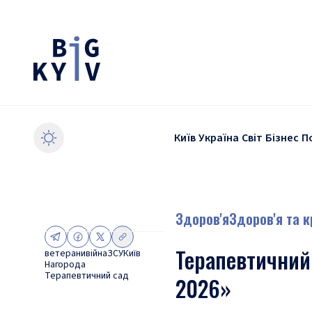
Київ
Україна
Світ
Бізнес
П
Здоров'я
Здоров'я та 
Терапевтичний
ветерани
війна
ЗСУ
Київ
Нагорода
Терапевтичний сад
2026»