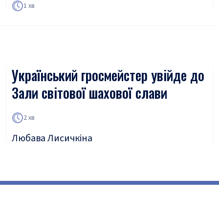
1 хв
Український гросмейстер увійде до
Зали світової шахової слави
2 хв
Любава Лисичкіна