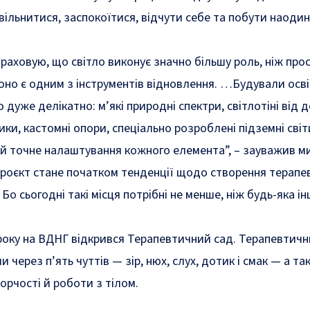
вільнитися, заспокоїтися, відчути себе та побути наодин
враховую, що світло виконує значно більшу роль, ніж про
оно є одним з інструментів відновлення. …Будували осв
дуже делікатно: м’які природні спектри, світлотіні від д
ики, кастомні опори, спеціально розроблені підземні сві
а й точне налаштування кожного елемента”, – зауважив м
проєкт стане початком тенденції щодо створення терапе
. Бо сьогодні такі місця потрібні не менше, ніж будь-яка і
 року
на ВДНГ відкрився Терапевтичний сад
. Терапевтичн
и через п’ять чуттів — зір, нюх, слух, дотик і смак — а т
ворчості й роботи з тілом.