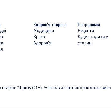
а
Здоров'я та краса
Гастрономія
дні
Медицина
Рецепти
ра
Краса
Куди сходити у
та
Здоров'я
столиці
ля
б старше 21 року (21+). Участь в азартних іграх може ви