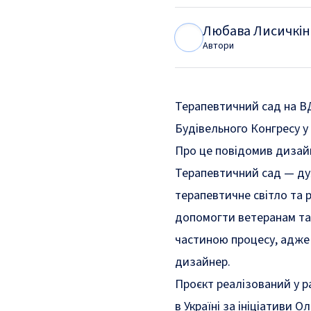
Любава Лисичкін
Л
Л
Автори
Терапевтичний сад на ВД
Будівельного Конгресу у
Про це повідомив диза
Терапевтичний сад — дуж
терапевтичне світло та 
допомогти ветеранам та
частиною процесу, адже 
дизайнер.
Проєкт реалізований у р
в Україні за ініціативи 