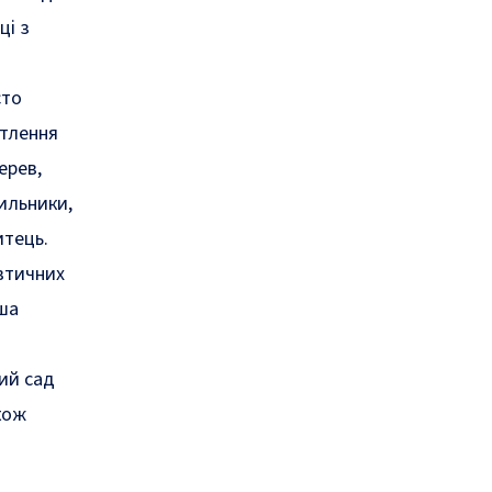
ці з
сто
ітлення
ерев,
тильники,
итець.
втичних
нша
ий сад
акож