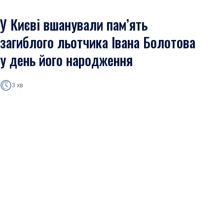
У Києві вшанували пам’ять
загиблого льотчика Івана Болотова
у день його народження
3 хв