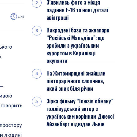
З’явились фото з місця
падіння F-16 та нові деталі
2 хв
авіатрощі
Викрадені бази та аквапарк
“Російські Мальдіви”: що
зробили з українським
ького
курортом в Кирилівці
.
окупанти
На Житомирщині знайшли
півторарічного хлопчика,
 —
який зник біля річки
ливою
Зірка фільму “Ілюзія обману”
 говорить
голлівудський актор з
українським корінням Джессі
Айзенберг відвідав Львів
 простору
ти людині