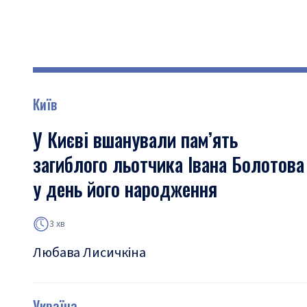
Київ
У Києві вшанували пам’ять
загиблого льотчика Івана Болотова
у день його народження
3 хв
Любава Лисичкіна
Україна