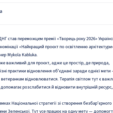
а
НГ став переможцем премії «Творець року 2026» Українс
 номінації «Найкращий проєкт по освітленню архітектури»
йнер
Mykola Kabluka
.
е важливий для проєкт, адже це простір, де природа,
різні практики відновлення об’єднані заради однієї мети
 ветеранкам відновлюватися. Терапія світлом тут є важ
допомагає розслабитися й відновити внутрішній ресурс,
амках Національної стратегії зі створення безбар’єрного
Олени Зеленської. Тут усе працює на одну мету — допомог