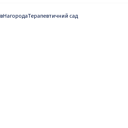
їв
Нагорода
Терапевтичний сад