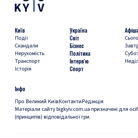
Київ
Україна
Афіш
Світ
Події
Сього
Бізнес
Скандали
Завт
Політика
Нерухомість
Субо
Інтерв'ю
Транспорт
Неді
Спорт
Історія
Інфо
Про Великий Київ
Контакти
Редакція
Матеріали сайту bigkyiv.com.ua призначені для осі
(принципів) відповідальної гри.