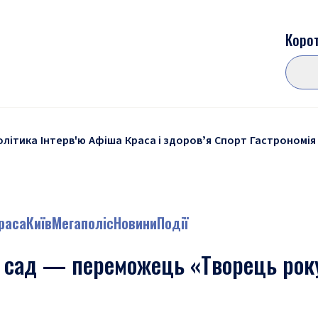
Корот
олітика
Інтерв'ю
Афіша
Краса і здоровʼя
Спорт
Гастрономія
краса
Київ
Мегаполіс
Новини
Події
 сад — переможець «Творець рок