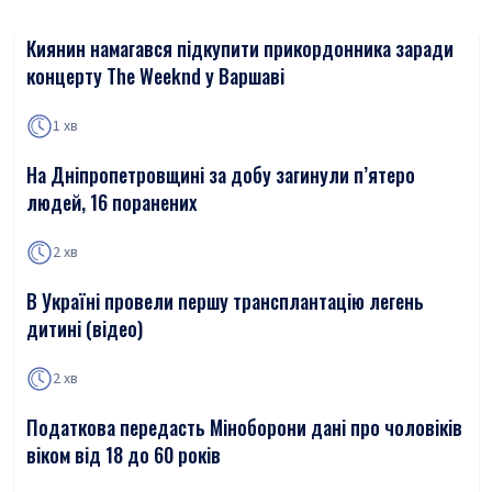
Киянин намагався підкупити прикордонника заради
концерту The Weeknd у Варшаві
1 хв
На Дніпропетровщині за добу загинули п’ятеро
людей, 16 поранених
2 хв
В Україні провели першу трансплантацію легень
дитині (відео)
2 хв
Податкова передасть Міноборони дані про чоловіків
віком від 18 до 60 років