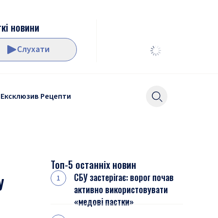
кі новини
Слухати
Ексклюзив
Рецепти
Топ-5 останніх новин
у
СБУ застерігає: ворог почав
активно використовувати
«медові пастки»