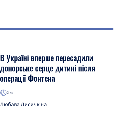
В Україні вперше пересадили
донорське серце дитині після
операції Фонтена
2 хв
Любава Лисичкіна