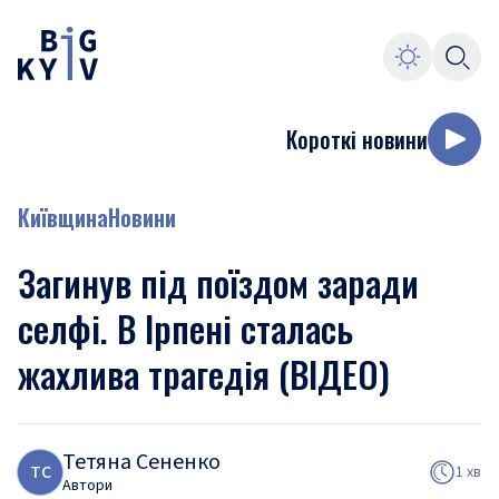
Короткі новини
Київщина
Новини
Загинув під поїздом заради
селфі. В Ірпені сталась
жахлива трагедія (ВІДЕО)
Тетяна Сененко
Т
С
1 хв
Автори