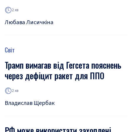
2 хв
Любава Лисичкіна
Світ
Трамп вимагав від Гегсета пояснень
через дефіцит ракет для ППО
2 хв
Владислав Щербак
РФ може використати захоплені