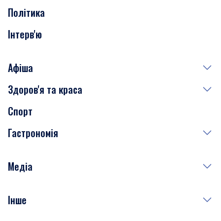
Політика
Інтерв'ю
Афіша
Здоров'я та краса
Сьогодні
Спорт
Завтра
Медицина
Гастрономія
Субота
Краса
Неділя
Здоров'я
Рецепти
Медіа
Куди сходити у столиці
Фото
Інше
Відео