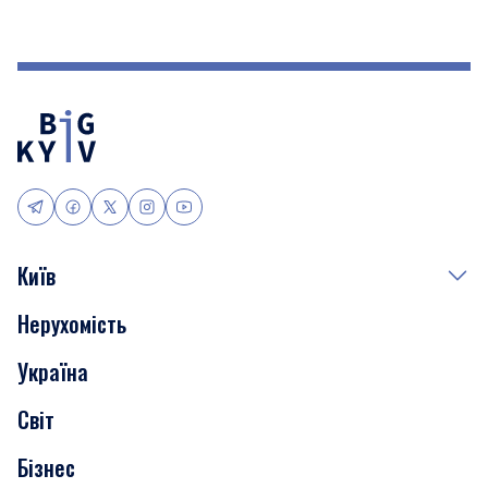
Київ
Нерухомість
Події
Україна
Скандали
Світ
Нерухомість
Бізнес
Транспорт