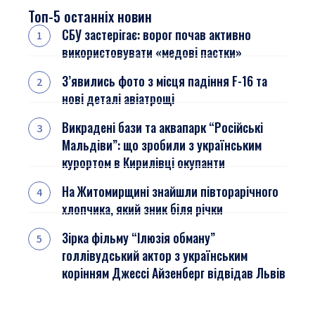
Топ-5 останніх новин
СБУ застерігає: ворог почав активно
використовувати «медові пастки»
З’явились фото з місця падіння F-16 та
нові деталі авіатрощі
Викрадені бази та аквапарк “Російські
Мальдіви”: що зробили з українським
курортом в Кирилівці окупанти
На Житомирщині знайшли півторарічного
хлопчика, який зник біля річки
Зірка фільму “Ілюзія обману”
голлівудський актор з українським
корінням Джессі Айзенберг відвідав Львів