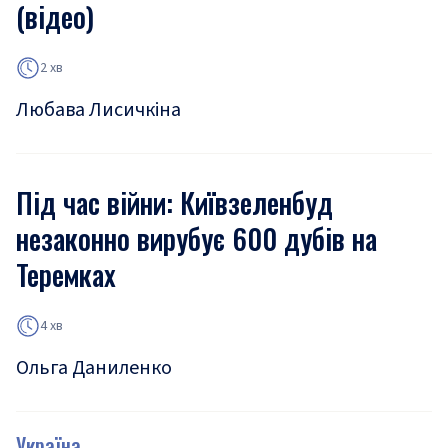
(відео)
2 хв
Любава Лисичкіна
Під час війни: Київзеленбуд
незаконно вирубує 600 дубів на
Теремках
4 хв
Ольга Даниленко
Україна