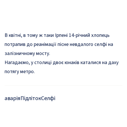
В квітні, в тому ж таки Ірпені
14-річний хлопець
потрапив до реанімації пісне невдалого селфі на
залізничному мосту.
Нагадаємо, у столиці двоє юнаків
каталися на даху
потягу метро
.
аварія
Підліток
Селфі