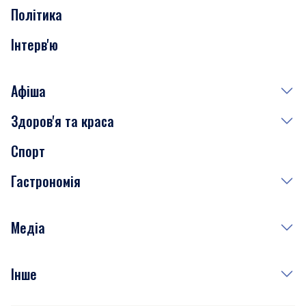
Політика
Інтерв'ю
Афіша
Здоров'я та краса
Сьогодні
Спорт
Завтра
Медицина
Гастрономія
Субота
Краса
Неділя
Здоров'я
Рецепти
Медіа
Куди сходити у столиці
Фото
Інше
Відео