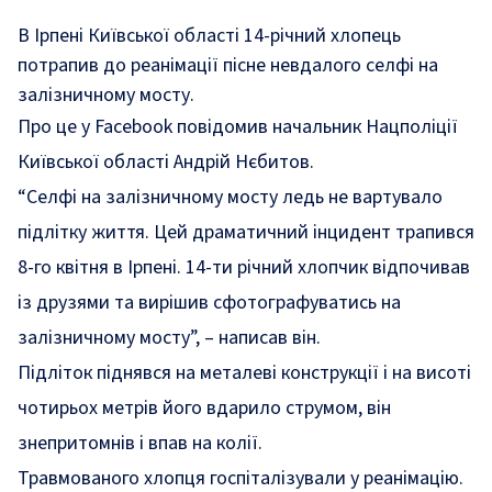
В Ірпені Київської області 14-річний хлопець
потрапив до реанімації пісне невдалого селфі на
залізничному мосту.
Про це у
Facebook
повідомив начальник Нацполіції
Київської області Андрій Нєбитов.
“Селфі на залізничному мосту ледь не вартувало
підлітку життя. Цей драматичний інцидент трапився
8-го квітня в Ірпені. 14-ти річний хлопчик відпочивав
із друзями та вирішив сфотографуватись на
залізничному мосту”, – написав він.
Підліток піднявся на металеві конструкції і на висоті
чотирьох метрів його вдарило струмом, він
знепритомнів і впав на колії.
Травмованого хлопця госпіталізували у реанімацію.