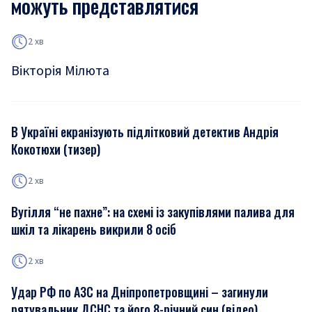
можуть представлятися
2 хв
Вікторія Мілюта
В Україні екранізують підлітковий детектив Андрія
Кокотюхи (тизер)
2 хв
Вугілля “не пахне”: на схемі із закупівлями палива для
шкіл та лікарень викрили 8 осіб
2 хв
Удар РФ по АЗС на Дніпропетровщині – загинули
рятувальник ДСНС та його 8-річний син (відео)