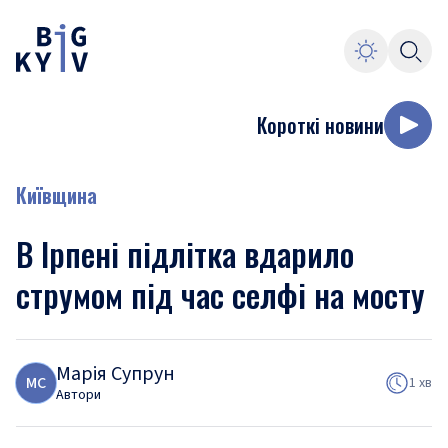
Короткі новини
Київщина
В Ірпені підлітка вдарило
струмом під час селфі на мосту
Марія Супрун
М
С
1 хв
Автори