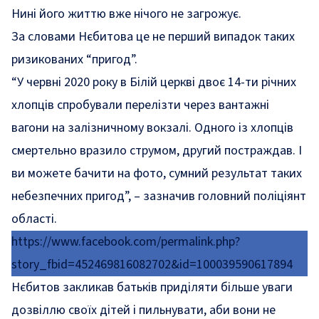
Нині його життю вже нічого не загрожує.
За словами Нєбитова це не перший випадок таких
ризикованих “пригод”.
“У червні 2020 року в Білій церкві двоє 14-ти річних
хлопців спробували перелізти через вантажні
вагони на залізничному вокзалі. Одного із хлопців
смертельно вразило струмом, другий постраждав. І
ви можете бачити на фото, сумний результат таких
небезпечних пригод”, – зазначив головний поліціянт
області.
https://www.facebook.com/permalink.php?
story_fbid=452469816082702&id=100039590617894
Нєбитов закликав батьків приділяти більше уваги
дозвіллю своїх дітей і пильнувати, аби вони не