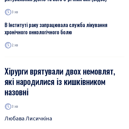
3 хв
В Інституті раку запрацювала служба лікування
хронічного онкологічного болю
2 хв
Хірурги врятували двох немовлят,
які народилися із кишківником
назовні
3 хв
Любава Лисичкіна