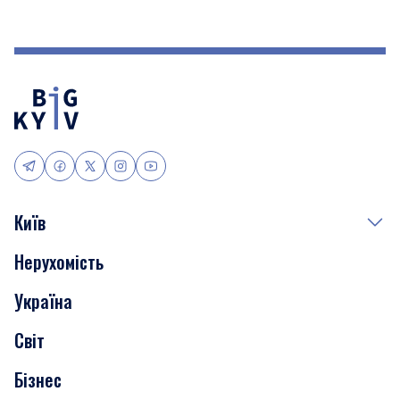
Київ
Нерухомість
Події
Україна
Скандали
Світ
Нерухомість
Бізнес
Транспорт