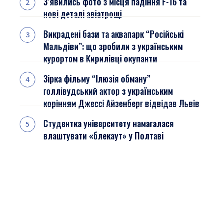
З’явились фото з місця падіння F-16 та
нові деталі авіатрощі
Викрадені бази та аквапарк “Російські
Мальдіви”: що зробили з українським
курортом в Кирилівці окупанти
Зірка фільму “Ілюзія обману”
голлівудський актор з українським
корінням Джессі Айзенберг відвідав Львів
Студентка університету намагалася
влаштувати «блекаут» у Полтаві