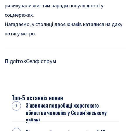
ризикували життям заради популярності у
соцмережах.
Нагадаємо, у столиці двоє юнаків
каталися на даху
потягу метро
.
Підліток
Селфі
струм
Топ-5 останніх новин
З’явилися подробиці жорстокого
вбивства чоловіка у Солом’янському
районі