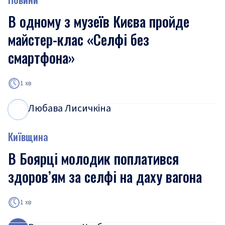
В одному з музеїв Києва пройде
майстер-клас «Селфі без
смартфона»
1 хв
Любава Лисичкіна
Л
Л
Київщина
В Боярці молодик поплатився
здоров’ям за селфі на даху вагона
1 хв