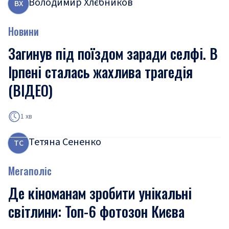
Володимир Хлєбников
В
Х
Новини
Загинув під поїздом заради селфі. В
Ірпені сталась жахлива трагедія
(ВІДЕО)
1 хв
Тетяна Сененко
Т
С
Мегаполіс
Де кіноманам зробити унікальні
світлини: Топ-6 фотозон Києва