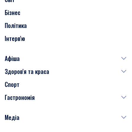
Нерухомість
Бізнес
Транспорт
Політика
Інтерв'ю
Афіша
Здоров'я та краса
Сьогодні
Спорт
Завтра
Медицина
Гастрономія
Субота
Краса
Неділя
Здоров'я
Рецепти
Медіа
Куди сходити у столиці