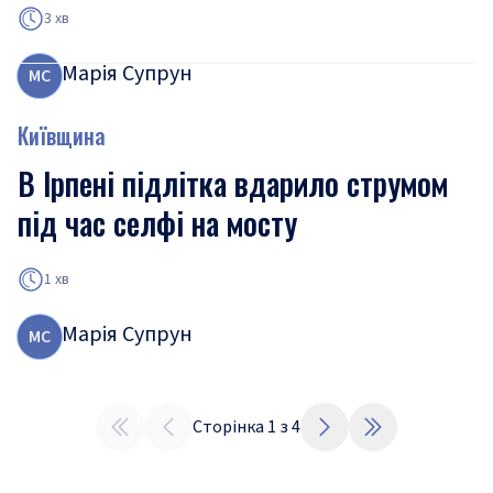
3 хв
Марія Супрун
М
С
Київщина
В Ірпені підлітка вдарило струмом
під час селфі на мосту
1 хв
Марія Супрун
М
С
Сторінка
1
з
4