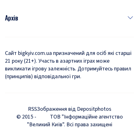
Архів
Новини
Історія
Сайт bigkyiv.com.ua призначений для осіб які старші
21 року (21+). Участь в азартних іграх може
Комуналка
викликати ігрову залежність. Дотримуйтесь правил
Хроніки війни
(принципів) відповідальної гри.
Пошук зниклих людей під час війни
Дозвілля
RSS
Зображення від Depositphotos
Мегаполіс
© 2015 -
ТОВ "Інформаційне агентство
"Великий Київ". Всі права захищені
Київщина
Київська агломерація