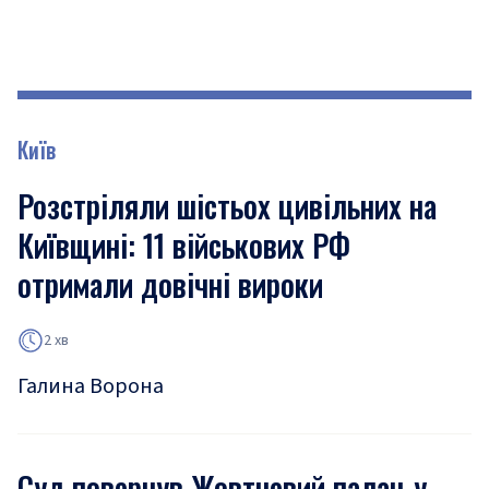
Київ
Розстріляли шістьох цивільних на
Київщині: 11 військових РФ
отримали довічні вироки
2 хв
Галина Ворона
Суд повернув Жовтневий палац у