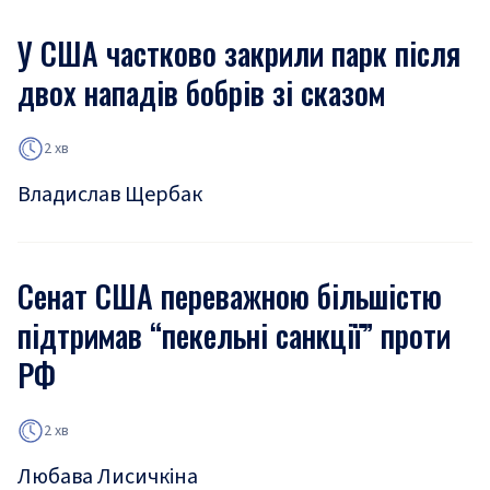
У США частково закрили парк після
двох нападів бобрів зі сказом
2 хв
Владислав Щербак
Сенат США переважною більшістю
підтримав “пекельні санкції” проти
РФ
2 хв
Любава Лисичкіна