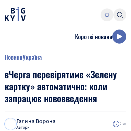
Короткі новини
Новини
Україна
єЧерга перевірятиме «Зелену
картку» автоматично: коли
запрацює нововведення
Галина Ворона
Г
В
2 хв
Автори