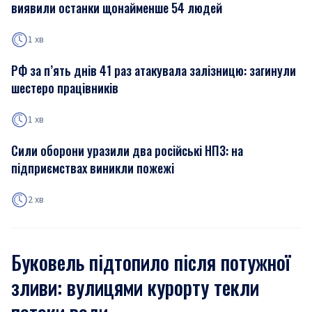
виявили останки щонайменше 54 людей
1 хв
РФ за п’ять днів 41 раз атакувала залізницю: загинули
шестеро працівників
1 хв
Сили оборони уразили два російські НПЗ: на
підприємствах виникли пожежі
2 хв
Буковель підтопило після потужної
зливи: вулицями курорту текли