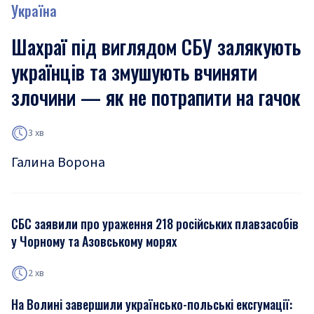
Україна
Шахраї під виглядом СБУ залякують
українців та змушують вчиняти
злочини — як не потрапити на гачок
3 хв
Галина Ворона
СБС заявили про ураження 218 російських плавзасобів
у Чорному та Азовському морях
2 хв
На Волині завершили українсько-польські ексгумації: