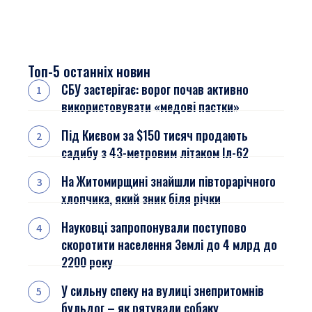
Топ-5 останніх новин
СБУ застерігає: ворог почав активно
використовувати «медові пастки»
Під Києвом за $150 тисяч продають
садибу з 43-метровим літаком Іл-62
На Житомирщині знайшли півторарічного
хлопчика, який зник біля річки
Науковці запропонували поступово
скоротити населення Землі до 4 млрд до
2200 року
У сильну спеку на вулиці знепритомнів
бульдог – як рятували собаку