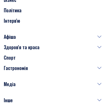
Транспорт
Політика
Інтерв'ю
Афіша
Здоров'я та краса
Сьогодні
Спорт
Завтра
Медицина
Гастрономія
Субота
Краса
Неділя
Здоров'я
Рецепти
Медіа
Куди сходити у столиці
Фото
Інше