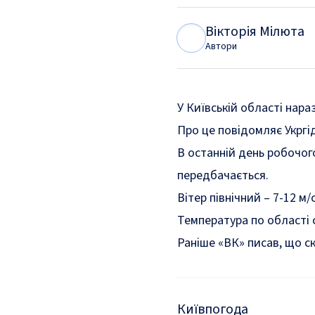
Вікторія Мілюта
В
М
Автори
У Київській області нара
Про це
повідомляє
Укргі
В останній день робочого
передбачається.
Вітер північний – 7-12 м/с
Температура по області с
Раніше «ВК» писав, що с
Київ
погода