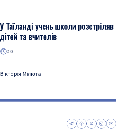
У Таїланді учень школи розстріляв
дітей та вчителів
2 хв
Вікторія Мілюта