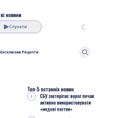
кі новини
Слухати
Ексклюзив
Рецепти
Топ-5 останніх новин
СБУ застерігає: ворог почав
активно використовувати
«медові пастки»