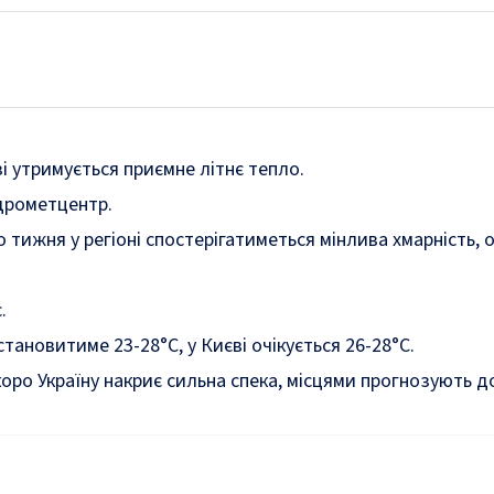
зі утримується приємне літнє тепло.
дрометцентр.
 тижня у регіоні спостерігатиметься мінлива хмарність, 
.
тановитиме 23-28°С, у Києві очікується 26-28°С.
коро
Україну накриє сильна спека, місцями прогнозують д