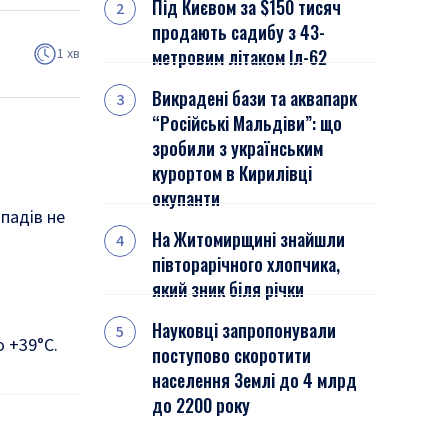
Під Києвом за $150 тисяч
продають садибу з 43-
1 хв
метровим літаком Іл-62
Викрадені бази та аквапарк
“Російські Мальдіви”: що
зробили з українським
курортом в Кирилівці
окупанти
опадів не
На Житомирщині знайшли
півторарічного хлопчика,
який зник біля річки
Науковці запропонували
о +39°C
.
поступово скоротити
населення Землі до 4 млрд
до 2200 року