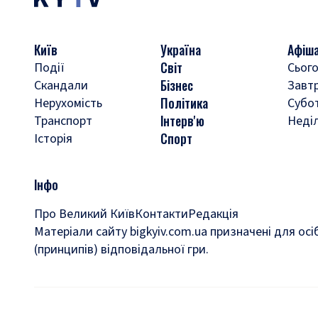
Київ
Україна
Афіш
Світ
Події
Сього
Бізнес
Скандали
Завт
Політика
Нерухомість
Субо
Інтерв'ю
Транспорт
Неді
Спорт
Історія
Інфо
Про Великий Київ
Контакти
Редакція
Матеріали сайту bigkyiv.com.ua призначені для осі
(принципів) відповідальної гри.