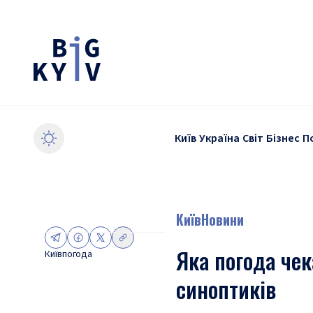
Київ
Україна
Світ
Бізнес
П
Київ
Новини
Яка погода чек
Київ
погода
синоптиків