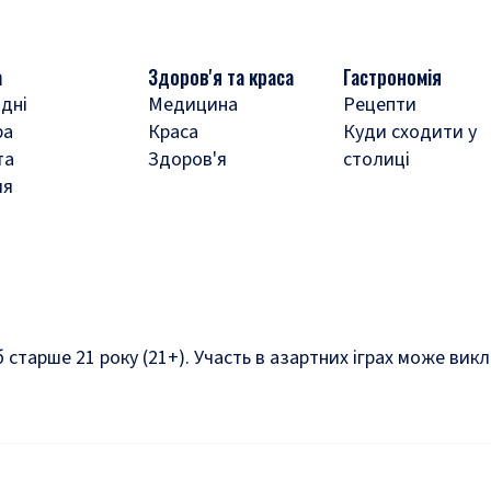
а
Здоров'я та краса
Гастрономія
дні
Медицина
Рецепти
ра
Краса
Куди сходити у
та
Здоров'я
столиці
ля
б старше 21 року (21+). Участь в азартних іграх може ви