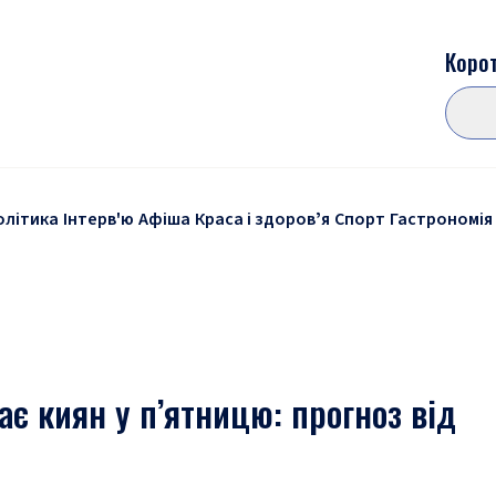
Корот
олітика
Інтерв'ю
Афіша
Краса і здоровʼя
Спорт
Гастрономія
ає киян у п’ятницю: прогноз від