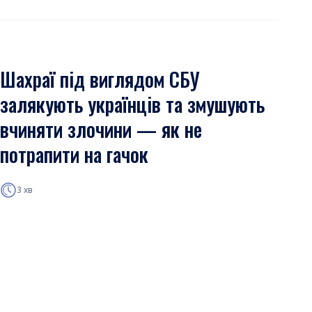
Шахраї під виглядом СБУ
залякують українців та змушують
вчиняти злочини — як не
потрапити на гачок
3 хв