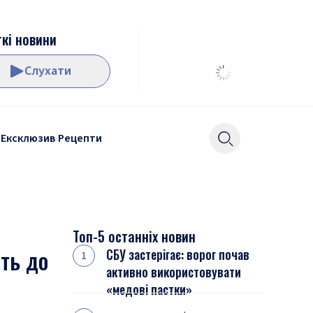
кі новини
Слухати
Ексклюзив
Рецепти
Топ-5 останніх новин
ть до
СБУ застерігає: ворог почав
активно використовувати
«медові пастки»