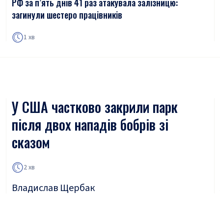
РФ за п’ять днів 41 раз атакувала залізницю:
загинули шестеро працівників
1 хв
У США частково закрили парк
після двох нападів бобрів зі
сказом
2 хв
Владислав Щербак