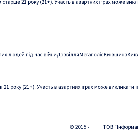
б старше 21 року (21+). Участь в азартних іграх може ви
их людей під час війни
Дозвілля
Мегаполіс
Київщина
Київ
ші 21 року (21+). Участь в азартних іграх може викликати
© 2015 -
ТОВ "Інформаці