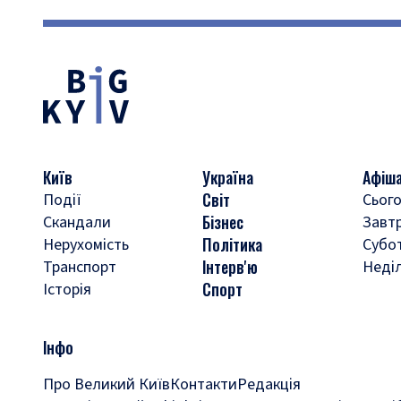
Київ
Україна
Афіш
Світ
Події
Сього
Бізнес
Скандали
Завт
Політика
Нерухомість
Субо
Інтерв'ю
Транспорт
Неді
Спорт
Історія
Інфо
Про Великий Київ
Контакти
Редакція