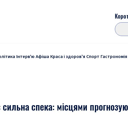
Корот
олітика
Інтерв'ю
Афіша
Краса і здоровʼя
Спорт
Гастрономія
 сильна спека: місцями прогнозую