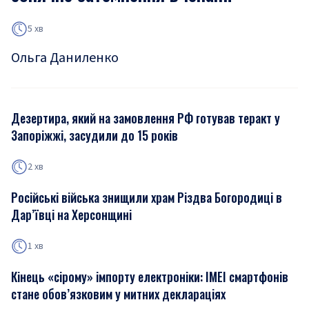
5 хв
Ольга Даниленко
Дезертира, який на замовлення РФ готував теракт у
Запоріжжі, засудили до 15 років
2 хв
Російські війська знищили храм Різдва Богородиці в
Дар’ївці на Херсонщині
1 хв
Кінець «сірому» імпорту електроніки: IMEI смартфонів
стане обов’язковим у митних деклараціях