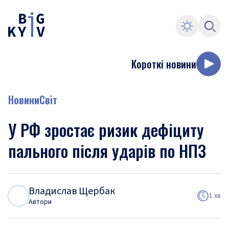
Короткі новини
Новини
Світ
У РФ зростає ризик дефіциту
пального після ударів по НПЗ
Владислав Щербак
В
Щ
1 хв
Автори