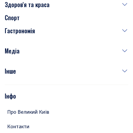
Здоров'я та краса
Сьогодні
Спорт
Завтра
Медицина
Гастрономія
Субота
Краса
Неділя
Здоров'я
Рецепти
Медіа
Куди сходити у столиці
Фото
Інше
Відео
Опитування
Подкасти
Інфо
Тести
Про Великий Київ
Контакти