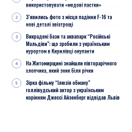
використовувати «медові пастки»
З’явились фото з місця падіння F-16 та
нові деталі авіатрощі
Викрадені бази та аквапарк “Російські
Мальдіви”: що зробили з українським
курортом в Кирилівці окупанти
На Житомирщині знайшли півторарічного
хлопчика, який зник біля річки
Зірка фільму “Ілюзія обману”
голлівудський актор з українським
корінням Джессі Айзенберг відвідав Львів