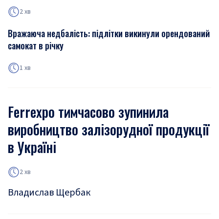
2 хв
Вражаюча недбалість: підлітки викинули орендований
самокат в річку
1 хв
Ferrexpo тимчасово зупинила
виробництво залізорудної продукції
в Україні
2 хв
Владислав Щербак