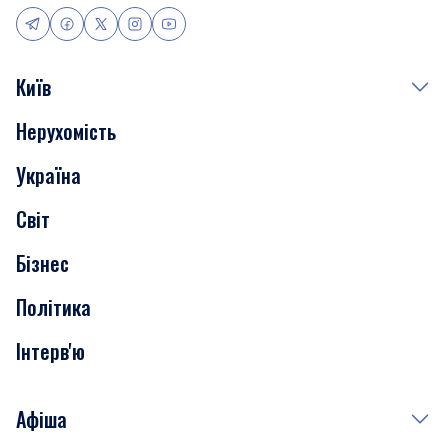
Київ
Нерухомість
Події
Україна
Скандали
Світ
Нерухомість
Бізнес
Транспорт
Політика
Інтерв'ю
Афіша