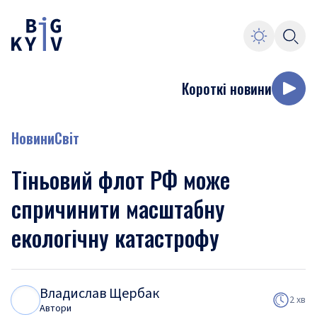
Короткі новини
Новини
Світ
Тіньовий флот РФ може
спричинити масштабну
екологічну катастрофу
Владислав Щербак
В
Щ
2 хв
Автори