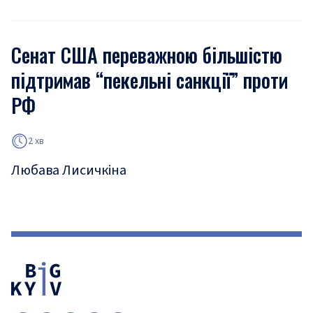
Сенат США переважною більшістю
підтримав “пекельні санкції” проти
РФ
2 хв
Любава Лисичкіна