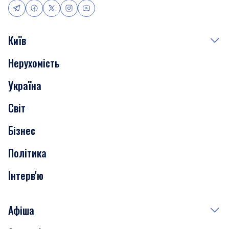
Київ
Нерухомість
Події
Україна
Скандали
Світ
Нерухомість
Бізнес
Транспорт
Політика
Інтерв'ю
Афіша