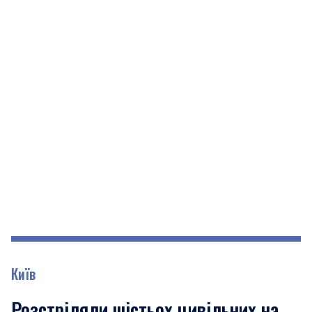
Київ
Розстріляли шістьох цивільних на