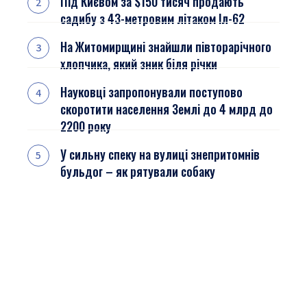
Під Києвом за $150 тисяч продають
садибу з 43-метровим літаком Іл-62
На Житомирщині знайшли півторарічного
хлопчика, який зник біля річки
Науковці запропонували поступово
скоротити населення Землі до 4 млрд до
2200 року
У сильну спеку на вулиці знепритомнів
бульдог – як рятували собаку