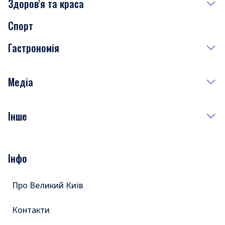
Здоров'я та краса
Сьогодні
Спорт
Завтра
Медицина
Гастрономія
Субота
Краса
Неділя
Здоров'я
Рецепти
Медіа
Куди сходити у столиці
Фото
Інше
Відео
Опитування
Подкасти
Інфо
Тести
Про Великий Київ
Контакти