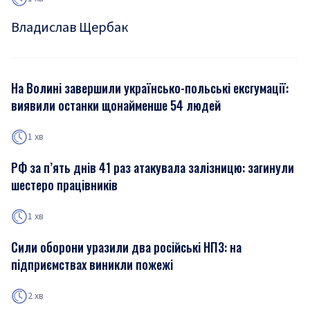
Владислав Щербак
На Волині завершили українсько-польські ексгумації:
виявили останки щонайменше 54 людей
1 хв
РФ за п’ять днів 41 раз атакувала залізницю: загинули
шестеро працівників
1 хв
Сили оборони уразили два російські НПЗ: на
підприємствах виникли пожежі
2 хв