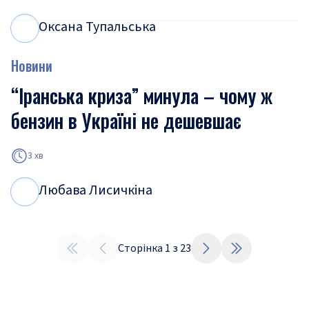
Оксана Тупальська
О
Т
Новини
“Іранська криза” минула – чому ж
бензин в Україні не дешевшає
3 хв
Любава Лисичкіна
Л
Л
Сторінка
1
з
23