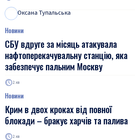
Оксана Тупальська
О
Т
Новини
СБУ вдруге за місяць атакувала
нафтоперекачувальну станцію, яка
забезпечує пальним Москву
2 хв
Новини
Крим в двох кроках від повної
блокади – бракує харчів та палива
2 хв