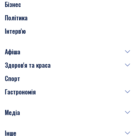
Бізнес
Транспорт
Політика
Інтерв'ю
Афіша
Здоров'я та краса
Сьогодні
Спорт
Завтра
Медицина
Гастрономія
Субота
Краса
Неділя
Здоров'я
Рецепти
Медіа
Куди сходити у столиці
Фото
Інше