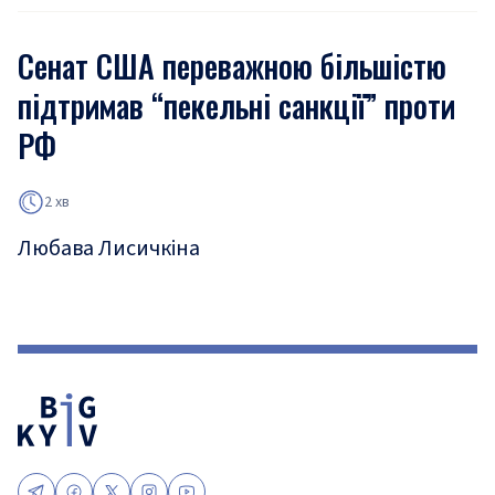
Сенат США переважною більшістю
підтримав “пекельні санкції” проти
РФ
2 хв
Любава Лисичкіна