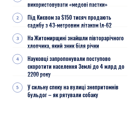
використовувати «медові пастки»
Під Києвом за $150 тисяч продають
садибу з 43-метровим літаком Іл-62
На Житомирщині знайшли півторарічного
хлопчика, який зник біля річки
Науковці запропонували поступово
скоротити населення Землі до 4 млрд до
2200 року
У сильну спеку на вулиці знепритомнів
бульдог – як рятували собаку