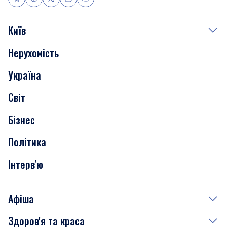
Київ
Нерухомість
Події
Україна
Скандали
Світ
Нерухомість
Бізнес
Транспорт
Політика
Інтерв'ю
Афіша
Здоров'я та краса