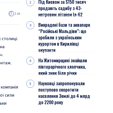
Під Києвом за $150 тисяч
продають садибу з 43-
2 хв
метровим літаком Іл-62
Викрадені бази та аквапарк
“Російські Мальдіви”: що
зробили з українським
 столиці.
курортом в Кирилівці
 на
окупанти
».
На Житомирщині знайшли
онтаж.
півторарічного хлопчика,
який зник біля річки
Науковці запропонували
 компанія
поступово скоротити
ої сили
населення Землі до 4 млрд
до 2200 року
льки