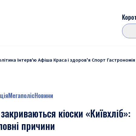
Корот
олітика
Інтерв'ю
Афіша
Краса і здоровʼя
Спорт
Гастрономія
ція
Мегаполіс
Новини
 закриваються кіоски «Київхліб»:
ловні причини