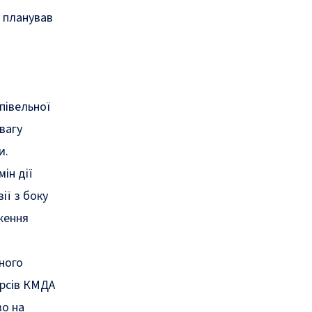
 планував
півельної
вагу
и.
ін дії
ії з боку
ження
ного
урсів КМДА
во на