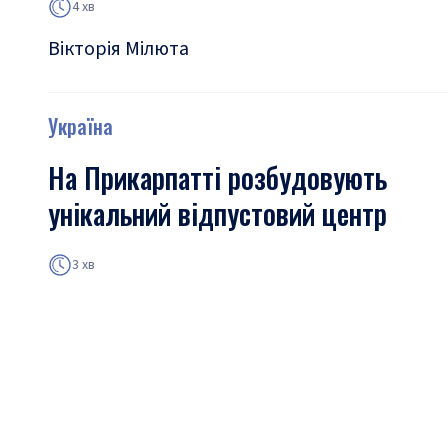
4 хв
Вікторія Мілюта
Україна
На Прикарпатті розбудовують
унікальний відпустовий центр
3 хв