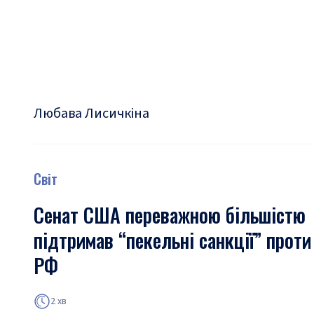
Любава Лисичкіна
Світ
Сенат США переважною більшістю
підтримав “пекельні санкції” проти
РФ
2 хв