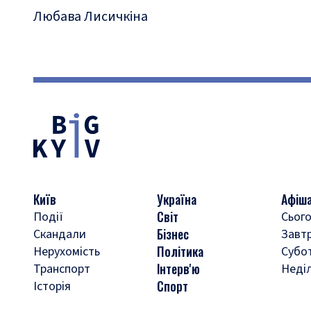
Любава Лисичкіна
Київ
Україна
Афіш
Світ
Події
Сього
Бізнес
Скандали
Завт
Політика
Нерухомість
Субо
Інтерв'ю
Транспорт
Неді
Спорт
Історія