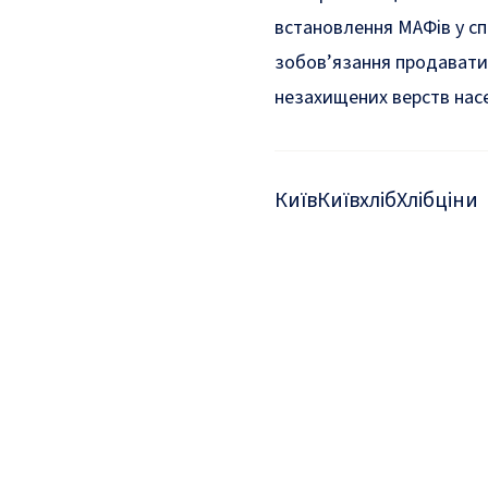
встановлення МАФів у сп
зобов’язання продавати 
незахищених верств нас
Київ
Київхліб
Хліб
ціни