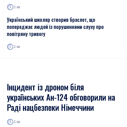
2 хв
Український школяр створив браслет, що
попереджає людей із порушеннями слуху про
повітряну тривогу
2 хв
Інцидент із дроном біля
українських Ан-124 обговорили на
Раді нацбезпеки Німеччини
2 хв