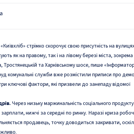
а
Київхліб» стрімко скорочує свою присутність на вулицях
ують як на правому, так і на лівому березі міста, зокрема
а, Тростянецькій та Харківському шосе, пише «Інформатор
руд комунальні служби вже розмістили приписи про дем
три ключові фактори, які призвели до занепаду відомої
рів.
Через низьку маржинальність соціального продукту
зарплати, нижчі за середні по ринку. Наразі криза робоч
льняється продавець, точку доводиться закривати, оскі
ожливо.