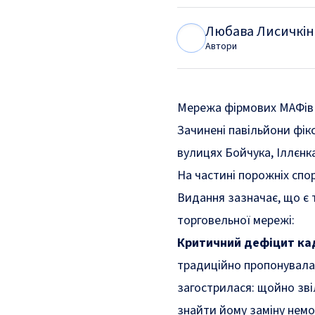
Любава Лисичкін
Л
Л
Автори
Мережа фірмових МАФів «
Зачинені павільйони фікс
вулицях Бойчука, Іллєнк
На частині порожніх спо
Видання зазначає, що є 
торговельної мережі:
Критичний дефіцит кад
традиційно пропонувала 
загострилася: щойно зві
знайти йому заміну нем