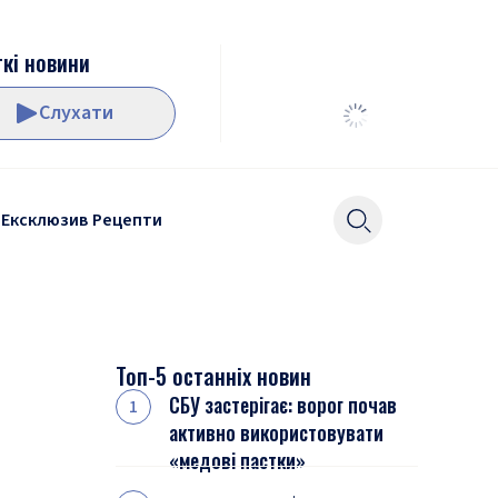
кі новини
Слухати
Ексклюзив
Рецепти
Топ-5 останніх новин
СБУ застерігає: ворог почав
активно використовувати
«медові пастки»