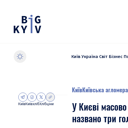
Київ
Україна
Світ
Бізнес
П
Київ
Київська агломера
У Києві масово
Київ
Київхліб
Хліб
ціни
названо три го