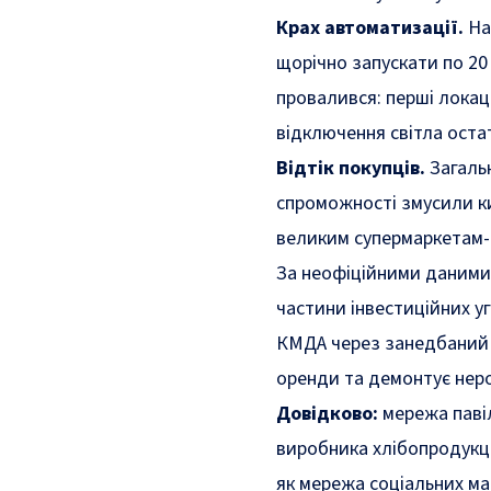
Крах автоматизації.
На
щорічно запускати по 20
провалився: перші локаці
відключення світла оста
Відтік покупців.
Загальн
спроможності змусили к
великим супермаркетам-д
За неофіційними даними,
частини інвестиційних уг
КМДА через занедбаний с
оренди та демонтує неро
Довідково:
м
ережа паві
виробника хлібопродукці
як мережа соціальних ма