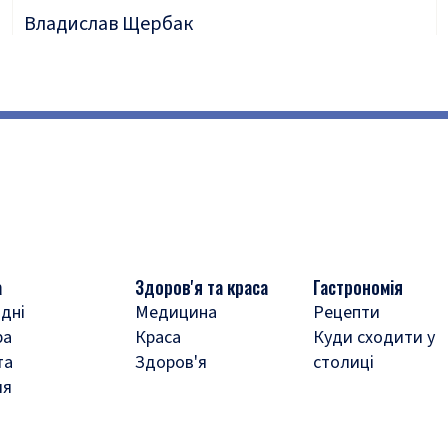
Владислав Щербак
а
Здоров'я та краса
Гастрономія
дні
Медицина
Рецепти
ра
Краса
Куди сходити у
та
Здоров'я
столиці
ля