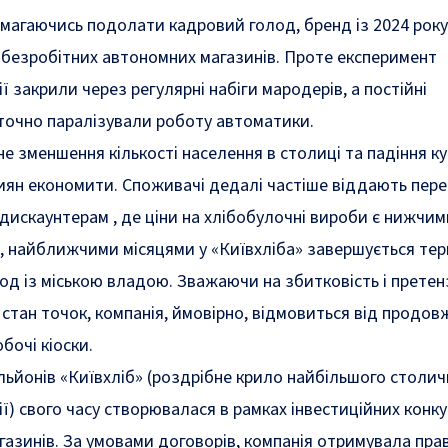
магаючись подолати кадровий голод, бренд із 2024 року
 безробітних автономних магазинів. Проте експеримент
ї закрили через регулярні набіги мародерів, а постійні
точно паралізували роботу автоматики.
е зменшення кількості населення в столиці та падіння ку
иян економити. Споживачі дедалі частіше віддають пере
искаунтерам , де ціни на хлібобулочні вироби є нижчим
 найближчими місяцями у «Київхліба» завершується терм
од із міською владою. Зважаючи на збитковість і претенз
тан точок, компанія, ймовірно, відмовиться від продов
бочі кіоски.
льйонів «Київхліб» (роздрібне крило найбільшого столич
ї) свого часу створювалася в рамках інвестиційних конк
газинів. За умовами договорів, компанія отримувала пра