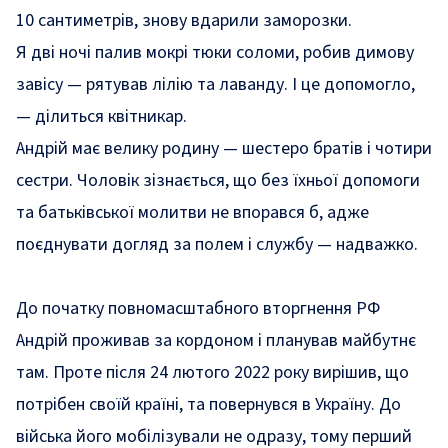
10 сантиметрів, знову вдарили заморозки.
Я дві ночі палив мокрі тюки соломи, робив димову
завісу — рятував лілію та лаванду. І це допомогло,
— ділиться квітникар.
Андрій має велику родину — шестеро братів і чотири
сестри. Чоловік зізнається, що без їхньої допомоги
та батьківської молитви не впорався б, адже
поєднувати догляд за полем і службу — надважко.
До початку повномасштабного вторгнення РФ
Андрій проживав за кордоном і планував майбутнє
там. Проте після 24 лютого 2022 року вирішив, що
потрібен своїй країні, та повернувся в Україну. До
війська його мобілізували не одразу, тому перший