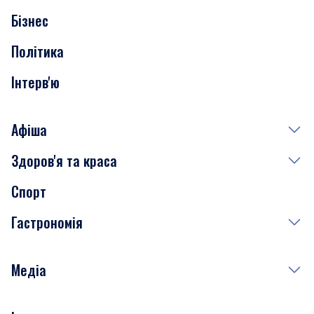
Бізнес
Транспорт
Політика
Інтерв'ю
Афіша
Здоров'я та краса
Сьогодні
Спорт
Завтра
Медицина
Гастрономія
Субота
Краса
Неділя
Здоров'я
Рецепти
Медіа
Куди сходити у столиці
Фото