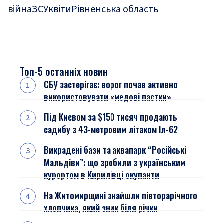
війна
ЗСУ
квіти
Рівненська область
Топ-5 останніх новин
СБУ застерігає: ворог почав активно
використовувати «медові пастки»
Під Києвом за $150 тисяч продають
садибу з 43-метровим літаком Іл-62
Викрадені бази та аквапарк “Російські
Мальдіви”: що зробили з українським
курортом в Кирилівці окупанти
На Житомирщині знайшли півторарічного
хлопчика, який зник біля річки