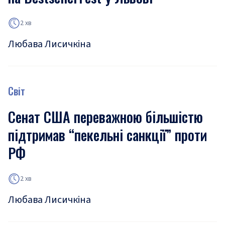
2 хв
Любава Лисичкіна
Світ
Сенат США переважною більшістю
підтримав “пекельні санкції” проти
РФ
2 хв
Любава Лисичкіна