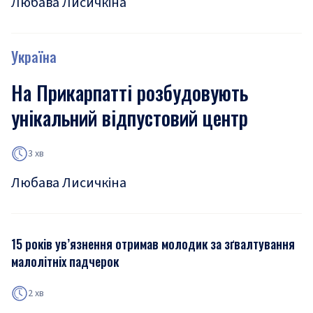
Любава Лисичкіна
Україна
На Прикарпатті розбудовують
унікальний відпустовий центр
3 хв
Любава Лисичкіна
15 років ув’язнення отримав молодик за зґвалтування
малолітніх падчерок
2 хв