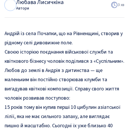
Любава Лисичкіна
Л
Л
3 хв
Автори
Андрій із села Почапки, що на Рівненщині, створив у
рідному селі дивовижне поле.
Своєю історією поєднання військової служби та
квіткового бізнесу чоловік
поділився
з «Суспільним».
Любов до землі в Андрія з дитинства — ще
маленьким він постійно створював клумби та
вигадував квіткові композиції. Справу свого життя
чоловік розвивав поступово:
15 років тому він купив перші 10 цибулин азіатської
лілії, яка не має сильного запаху, але виглядає
пишно й масштабно. Сьогодні їх уже близько 40