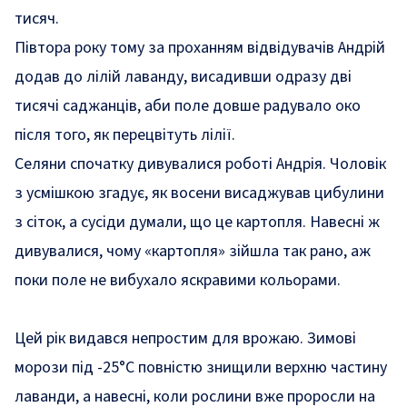
тисяч.
Півтора року тому за проханням відвідувачів Андрій
додав до лілій лаванду, висадивши одразу дві
тисячі саджанців, аби поле довше радувало око
після того, як перецвітуть лілії.
Селяни спочатку дивувалися роботі Андрія. Чоловік
з усмішкою згадує, як восени висаджував цибулини
з сіток, а сусіди думали, що це картопля. Навесні ж
дивувалися, чому «картопля» зійшла так рано, аж
поки поле не вибухало яскравими кольорами.
Цей рік видався непростим для врожаю. Зимові
морози під -25°C повністю знищили верхню частину
лаванди, а навесні, коли рослини вже проросли на