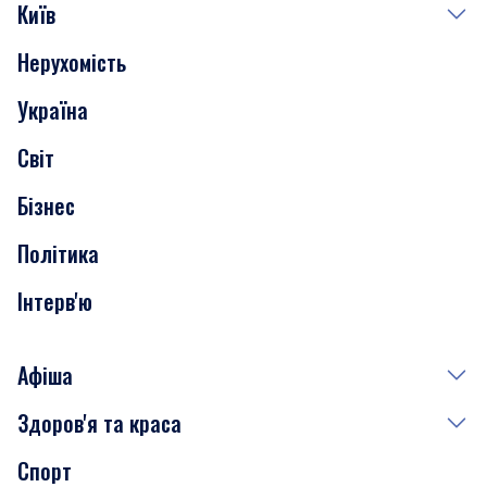
Київ
Нерухомість
Події
Україна
Скандали
Світ
Нерухомість
Бізнес
Транспорт
Політика
Інтерв'ю
Афіша
Здоров'я та краса
Сьогодні
Спорт
Завтра
Медицина