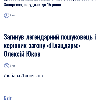
Запоріжжі, засудили до 15 років
2 хв
Загинув легендарний пошуковець і
керівник загону «Плацдарм»
Олексій Юков
2 хв
Любава Лисичкіна
Світ