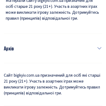
Матеріали сайту bigkyiv.com.ua призначені для
осіб старше 21 року (21+). Участь в азартних іграх
може викликати ігрову залежність. Дотримуйтесь
правил (принципів) відповідальної гри.
Архів
Новини
Історія
Сайт bigkyiv.com.ua призначений для осіб які старші
21 року (21+). Участь в азартних іграх може
Комуналка
викликати ігрову залежність. Дотримуйтесь правил
Хроніки війни
(принципів) відповідальної гри.
Пошук зниклих людей під час війни