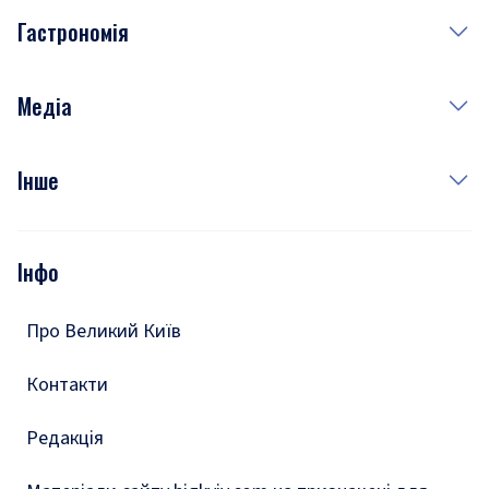
Гастрономія
Субота
Краса
Неділя
Здоров'я
Рецепти
Медіа
Куди сходити у столиці
Фото
Інше
Відео
Опитування
Подкасти
Інфо
Тести
Про Великий Київ
Контакти
Редакція