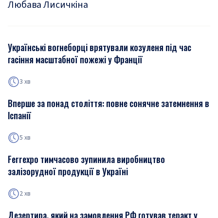
Любава Лисичкіна
Українські вогнеборці врятували козуленя під час
гасіння масштабної пожежі у Франції
3 хв
Вперше за понад століття: повне сонячне затемнення в
Іспанії
5 хв
Ferrexpo тимчасово зупинила виробництво
залізорудної продукції в Україні
2 хв
Дезертира, який на замовлення РФ готував теракт у