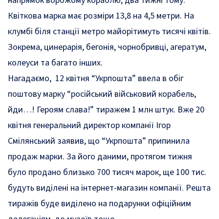
напрямок ворожому кораблю, два тижні тому.
Квіткова марка має розміри 13,8 на 4,5 метри. На
клумбі біля станції метро майорітимуть тисячі квітів.
Зокрема, цинерарія, бегонія, чорнобривці, агератум,
колеуси та багато інших.
Нагадаємо, 12 квітня “Укрпошта” ввела в обіг
поштову марку “російський військовий корабель,
йди…! Героям слава!” тиражем 1 млн штук. Вже 20
квітня генеральний директор компанії Ігор
Смілянський заявив, що “Укрпошта”
припинила
продаж
марки. За його даними, протягом тижня
було продано близько 700 тисяч марок, ще 100 тис.
будуть виділені на інтернет-магазин компанії. Решта
тиражів буде виділено на подарунки офіційним