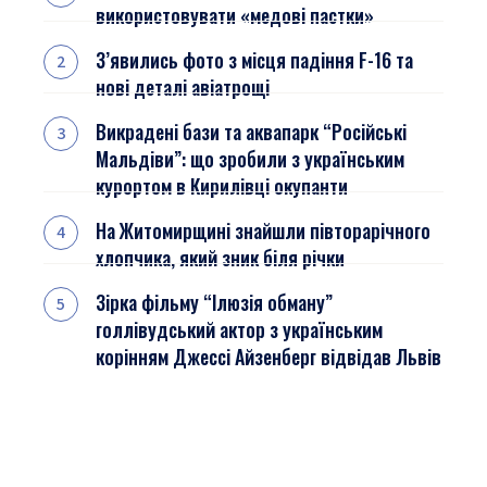
використовувати «медові пастки»
З’явились фото з місця падіння F-16 та
нові деталі авіатрощі
Викрадені бази та аквапарк “Російські
Мальдіви”: що зробили з українським
курортом в Кирилівці окупанти
На Житомирщині знайшли півторарічного
хлопчика, який зник біля річки
Зірка фільму “Ілюзія обману”
голлівудський актор з українським
корінням Джессі Айзенберг відвідав Львів