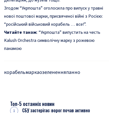
делегаціям, до музеїв тощо.
Згодом “Укрпошта” оголосила про випуск у травні
нової поштової марки
, присвяченої війні з Росією:
“російський військовий корабель … все!”.
Читайте також
:
“Укрпошта” випустить на честь
Kalush Orchestra символічну марку з рожевою
панамою
корабель
марка
озеленення
панно
Топ-5 останніх новин
СБУ застерігає: ворог почав активно