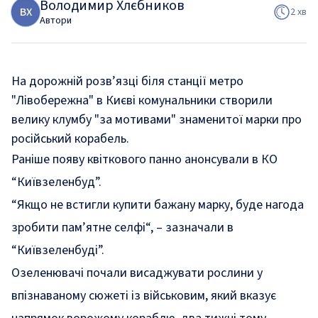
Володимир Хлєбников
В
Х
2 хв
Автори
На дорожній розв’язці біля станції метро
"Лівобережна" в Києві комунальники створили
велику клумбу "за мотивами" знаменитої марки про
російський корабель.
Раніше появу квіткового панно анонсували в КО
“Київзеленбуд”.
“
Якщо не встигли купити бажану марку, буде нагода
зробити пам’ятне селфі
“, –
зазначали
в
“Київзеленбуді”.
Озеленювачі
почали висаджувати
рослини у
впізнаваному сюжеті із військовим, який вказує