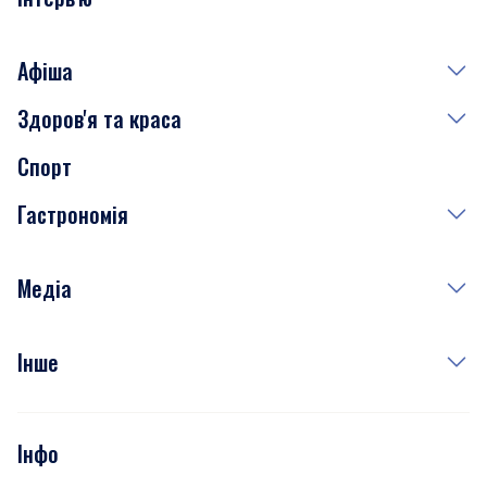
Афіша
Здоров'я та краса
Сьогодні
Спорт
Завтра
Медицина
Гастрономія
Субота
Краса
Неділя
Здоров'я
Рецепти
Медіа
Куди сходити у столиці
Фото
Інше
Відео
Опитування
Подкасти
Інфо
Тести