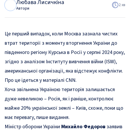
Любава Лисичкіна
Л
Л
2 хв
Автори
Це перший випадок, коли Москва зазнала чистих
втрат території з моменту вторгнення України до
південного регіону Курська в Росії у серпні 2024 року,
згідно з аналізом Інституту вивчення війни (ISW),
американської організації, яка відстежує конфлікти.
Про це
ідеться
у матеріалі CNN.
Хоча звільнена Україною територія залишається
дуже невеликою – Росія, як і раніше, контролює
майже 20% української землі – Київ, схоже, поки що
має перевагу, пише видання.
Міністр оборони України
Михайло Федоров
заявив