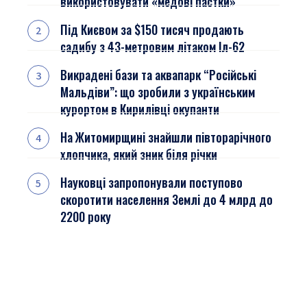
використовувати «медові пастки»
Під Києвом за $150 тисяч продають
садибу з 43-метровим літаком Іл-62
Викрадені бази та аквапарк “Російські
Мальдіви”: що зробили з українським
курортом в Кирилівці окупанти
На Житомирщині знайшли півторарічного
хлопчика, який зник біля річки
Науковці запропонували поступово
скоротити населення Землі до 4 млрд до
2200 року