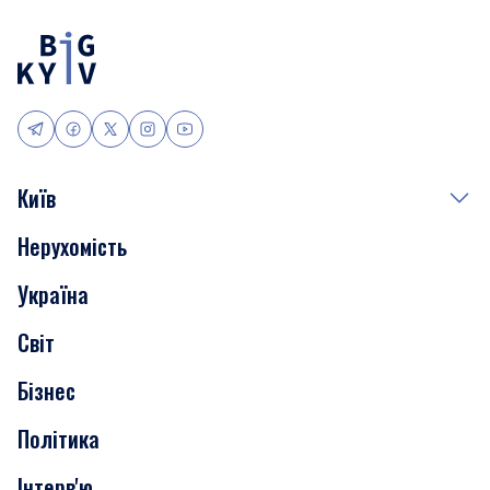
Київ
Нерухомість
Події
Україна
Скандали
Світ
Нерухомість
Бізнес
Транспорт
Політика
Інтерв'ю