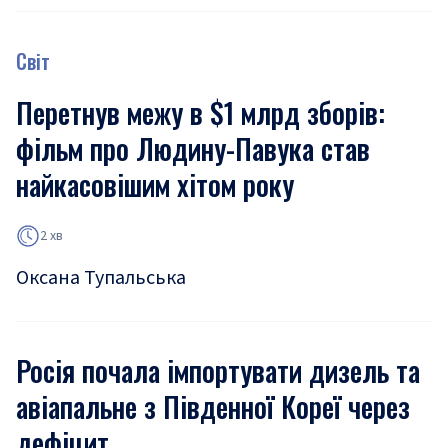
Світ
Перетнув межу в $1 млрд зборів:
фільм про Людину-Павука став
найкасовішим хітом року
2 хв
Оксана Тупальська
Росія почала імпортувати дизель та
авіапальне з Південної Кореї через
дефіцит