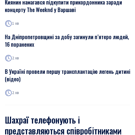
Киянин намагався підкупити прикордонника заради
концерту The Weeknd у Варшаві
1 хв
На Дніпропетровщині за добу загинули п’ятеро людей,
16 поранених
2 хв
В Україні провели першу трансплантацію легень дитині
(відео)
2 хв
Шахраї телефонують і
представляються співробітниками