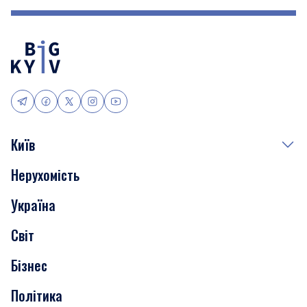
Київ
Нерухомість
Події
Україна
Скандали
Світ
Нерухомість
Бізнес
Транспорт
Політика