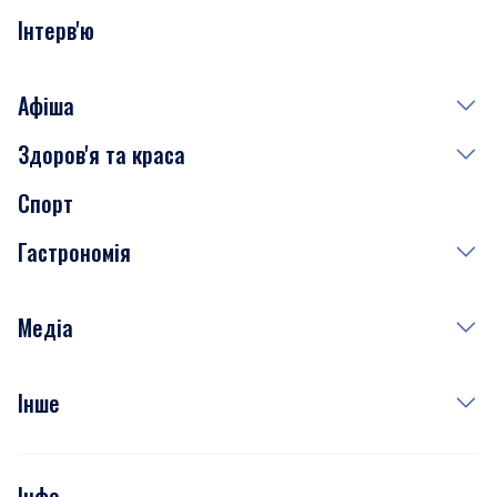
Інтерв'ю
Афіша
Здоров'я та краса
Сьогодні
Спорт
Завтра
Медицина
Гастрономія
Субота
Краса
Неділя
Здоров'я
Рецепти
Медіа
Куди сходити у столиці
Фото
Інше
Відео
Опитування
Подкасти
Інфо