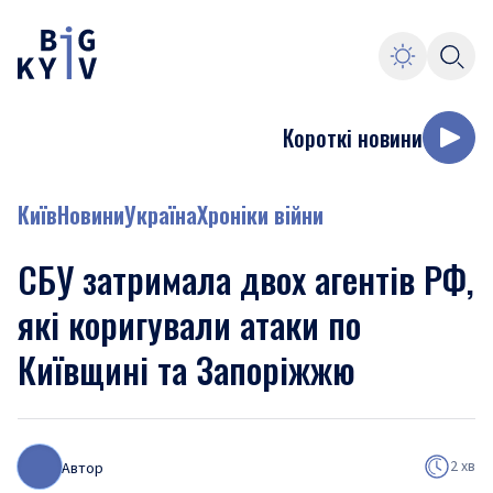
Короткі новини
Київ
Новини
Україна
Хроніки війни
СБУ затримала двох агентів РФ,
які коригували атаки по
Київщині та Запоріжжю
2 хв
Автор