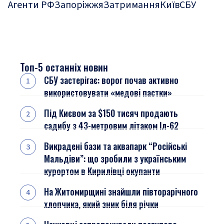
Агенти РФ
Запоріжжя
Затримання
Київ
СБУ
Топ-5 останніх новин
СБУ застерігає: ворог почав активно
використовувати «медові пастки»
Під Києвом за $150 тисяч продають
садибу з 43-метровим літаком Іл-62
Викрадені бази та аквапарк “Російські
Мальдіви”: що зробили з українським
курортом в Кирилівці окупанти
На Житомирщині знайшли півторарічного
хлопчика, який зник біля річки