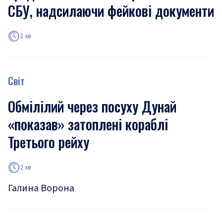
СБУ, надсилаючи фейкові документи
2 хв
Світ
Обмілілий через посуху Дунай
«показав» затоплені кораблі
Третього рейху
2 хв
Галина Ворона