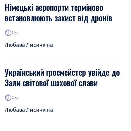
Німецькі аеропорти терміново
встановлюють захист від дронів
1 хв
Любава Лисичкіна
Український гросмейстер увійде до
Зали світової шахової слави
2 хв
Любава Лисичкіна