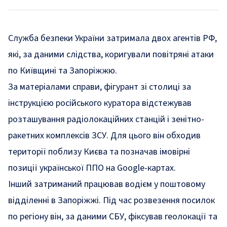
Служба безпеки України затримала двох агентів РФ,
які, за даними слідства, коригували повітряні атаки
по Київщині та Запоріжжю.
За матеріалами справи, фігурант зі столиці за
інструкцією російського куратора відстежував
розташування радіолокаційних станцій і зенітно-
ракетних комплексів ЗСУ. Для цього він обходив
території поблизу Києва та позначав імовірні
позиції української ППО на Google-картах.
Інший затриманий працював водієм у поштовому
відділенні в Запоріжжі. Під час розвезення посилок
по регіону він, за даними СБУ, фіксував геолокації та