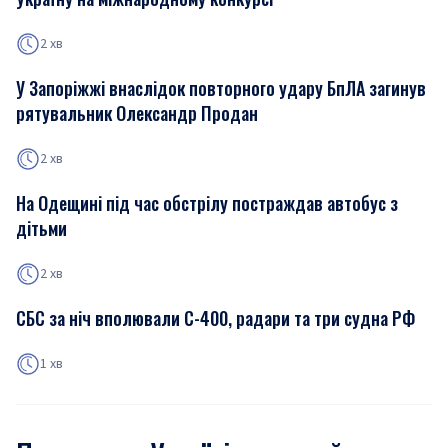
2 хв
У Запоріжжі внаслідок повторного удару БпЛА загинув
рятувальник Олександр Продан
2 хв
На Одещині під час обстрілу постраждав автобус з
дітьми
2 хв
СБС за ніч вполювали С-400, радари та три судна РФ
1 хв