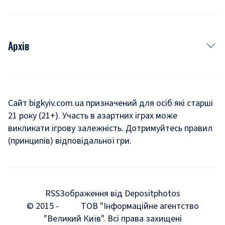
Архів
Новини
Історія
Сайт bigkyiv.com.ua призначений для осіб які старші
21 року (21+). Участь в азартних іграх може
Комуналка
викликати ігрову залежність. Дотримуйтесь правил
Хроніки війни
(принципів) відповідальної гри.
Пошук зниклих людей під час війни
Дозвілля
RSS
Зображення від Depositphotos
Мегаполіс
© 2015 -
ТОВ "Інформаційне агентство
"Великий Київ". Всі права захищені
Київщина