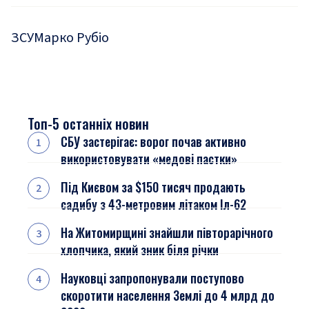
ЗСУ
Марко Рубіо
Топ-5 останніх новин
СБУ застерігає: ворог почав активно
використовувати «медові пастки»
Під Києвом за $150 тисяч продають
садибу з 43-метровим літаком Іл-62
На Житомирщині знайшли півторарічного
хлопчика, який зник біля річки
Науковці запропонували поступово
скоротити населення Землі до 4 млрд до