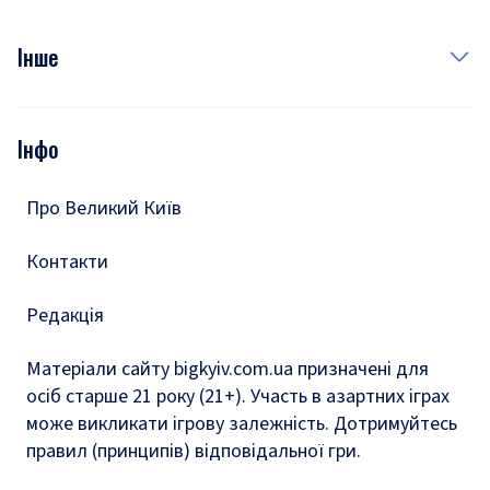
Куди сходити у столиці
Фото
Інше
Відео
Опитування
Подкасти
Інфо
Тести
Про Великий Київ
Контакти
Редакція
Матеріали сайту bigkyiv.com.ua призначені для
осіб старше 21 року (21+). Участь в азартних іграх
може викликати ігрову залежність. Дотримуйтесь
правил (принципів) відповідальної гри.