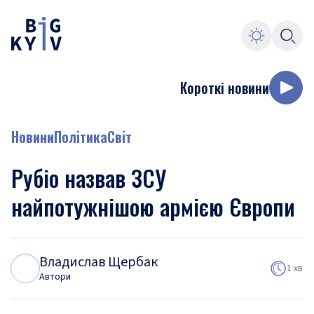
Короткі новини
Новини
Політика
Світ
Рубіо назвав ЗСУ
найпотужнішою армією Європи
Владислав Щербак
В
Щ
1 хв
Автори