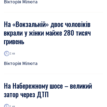
Вікторія Мілюта
На «Вокзальній» двоє чоловіків
вкрали у жінки майже 280 тисяч
гривень
2 хв
Вікторія Мілюта
На Набережному шосе – великий
затор через ДТП
1 хв