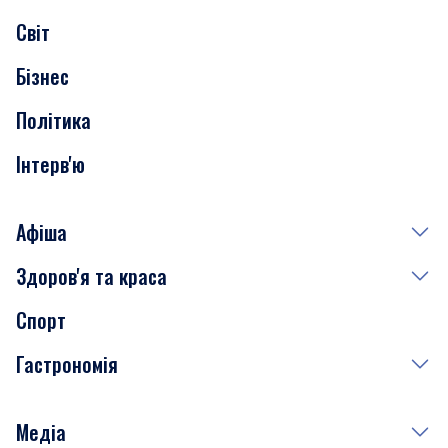
Світ
Нерухомість
Бізнес
Транспорт
Політика
Інтерв'ю
Афіша
Здоров'я та краса
Сьогодні
Спорт
Завтра
Медицина
Гастрономія
Субота
Краса
Неділя
Здоров'я
Рецепти
Медіа