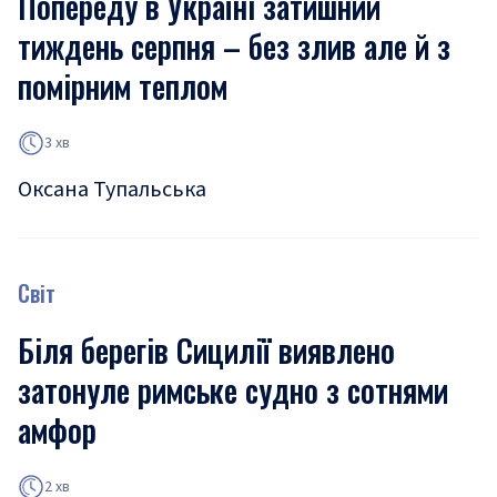
Попереду в Україні затишний
тиждень серпня – без злив але й з
помірним теплом
3 хв
Оксана Тупальська
Світ
Біля берегів Сицилії виявлено
затонуле римське судно з сотнями
амфор
2 хв