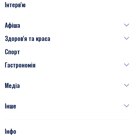
Інтерв'ю
Афіша
Здоров'я та краса
Сьогодні
Спорт
Завтра
Медицина
Гастрономія
Субота
Краса
Неділя
Здоров'я
Рецепти
Медіа
Куди сходити у столиці
Фото
Інше
Відео
Опитування
Подкасти
Інфо