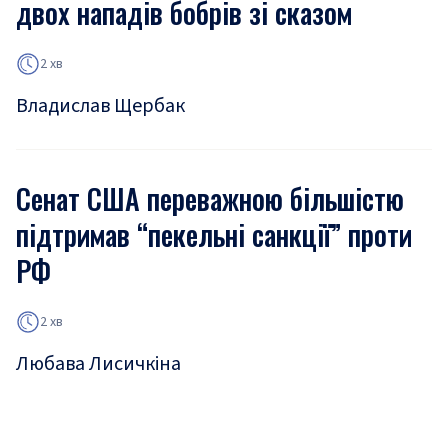
двох нападів бобрів зі сказом
2 хв
Владислав Щербак
Сенат США переважною більшістю
підтримав “пекельні санкції” проти
РФ
2 хв
Любава Лисичкіна