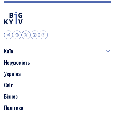
Київ
Нерухомість
Події
Україна
Скандали
Світ
Нерухомість
Бізнес
Транспорт
Політика