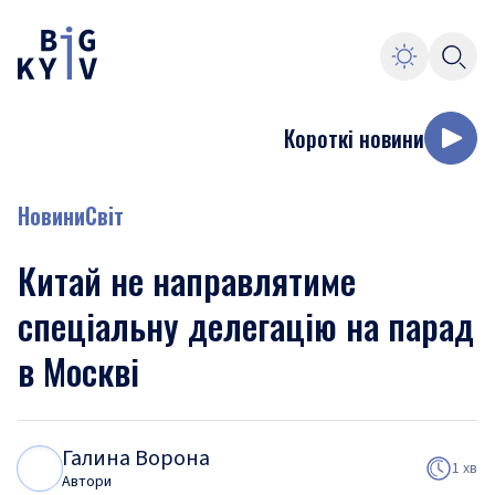
Короткі новини
Новини
Світ
Китай не направлятиме
спеціальну делегацію на парад
в Москві
Галина Ворона
Г
В
1 хв
Автори