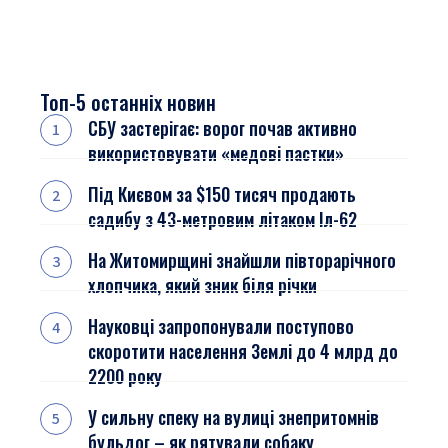
Топ-5 останніх новин
СБУ застерігає: ворог почав активно
використовувати «медові пастки»
Під Києвом за $150 тисяч продають
садибу з 43-метровим літаком Іл-62
На Житомирщині знайшли півторарічного
хлопчика, який зник біля річки
Науковці запропонували поступово
скоротити населення Землі до 4 млрд до
2200 року
У сильну спеку на вулиці знепритомнів
бульдог – як рятували собаку