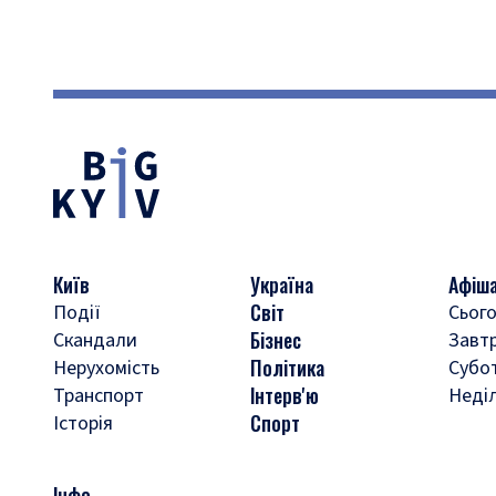
Київ
Україна
Афіш
Світ
Події
Сього
Бізнес
Скандали
Завт
Політика
Нерухомість
Субо
Інтерв'ю
Транспорт
Неді
Спорт
Історія
Інфо