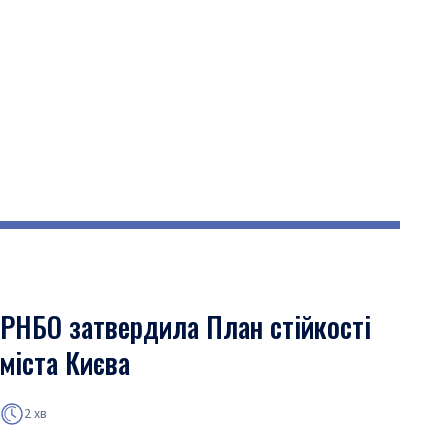
РНБО затвердила План стійкості
міста Києва
2 хв