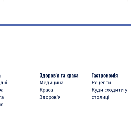
а
Здоров'я та краса
Гастрономія
дні
Медицина
Рецепти
ра
Краса
Куди сходити у
та
Здоров'я
столиці
ля