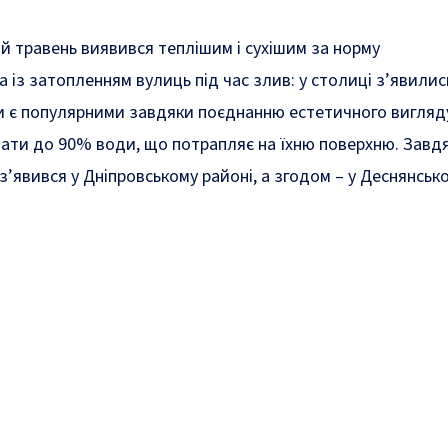
й травень виявився теплішим і сухішим за норму
 із затопленням вулиць під час злив: у столиці з’явили
и
є популярними завдяки поєднанню естетичного вигляду і
ати до 90% води, що потрапляє на їхню поверхню. Завдяк
з’явився
у Дніпровському районі, а згодом – у
Деснянськ