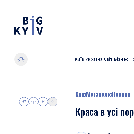
Київ
Україна
Світ
Бізнес
П
Київ
Мегаполіс
Новини
Краса в усі по