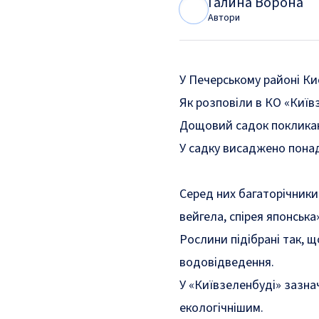
Галина Ворона
Г
В
Автори
У Печерському районі К
Як
розповіли
в КО «Київ
Дощовий садок покликани
У садку висаджено понад 
Серед них багаторічники 
вейгела, спірея японська
Рослини підібрані так, 
водовідведення.
У «Київзеленбуді» зазна
екологічнішим.