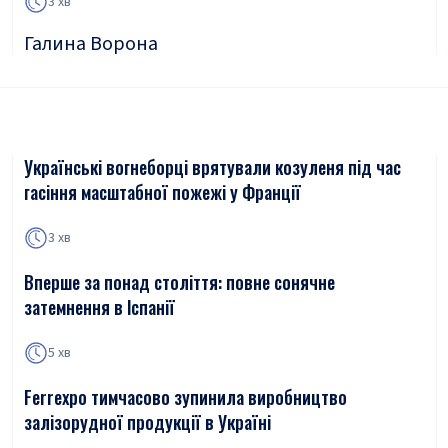
3 хв
Галина Ворона
Українські вогнеборці врятували козуленя під час
гасіння масштабної пожежі у Франції
3 хв
Вперше за понад століття: повне сонячне
затемнення в Іспанії
5 хв
Ferrexpo тимчасово зупинила виробництво
залізорудної продукції в Україні