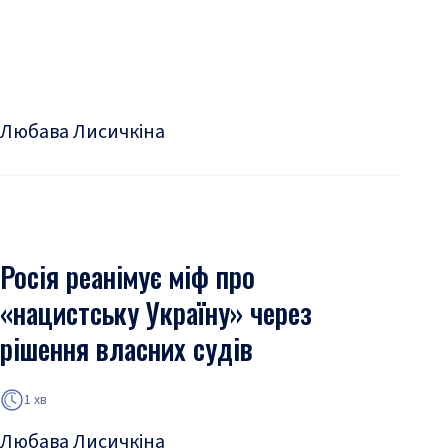
Любава Лисичкіна
Росія реанімує міф про
«нацистську Україну» через
рішення власних судів
1 хв
Любава Лисичкіна