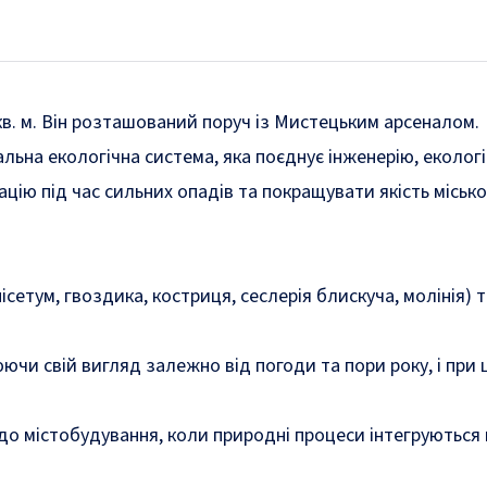
. м. Він розташований поруч із Мистецьким арсеналом.
альна екологічна система, яка поєднує інженерію, еколо
ію під час сильних опадів та покращувати якість міськ
ісетум, гвоздика, костриця, сеслерія блискуча, молінія) 
нюючи свій вигляд залежно від погоди та пори року, і п
до містобудування, коли природні процеси інтегруються 