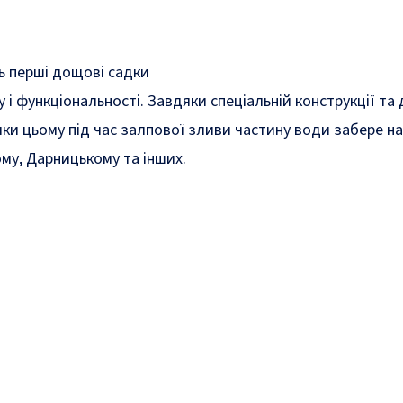
сь перші дощові садки
 функціональності. Завдяки спеціальній конструкції та 
и цьому під час залпової зливи частину води забере на
ому
,
Дарницькому
та інших.