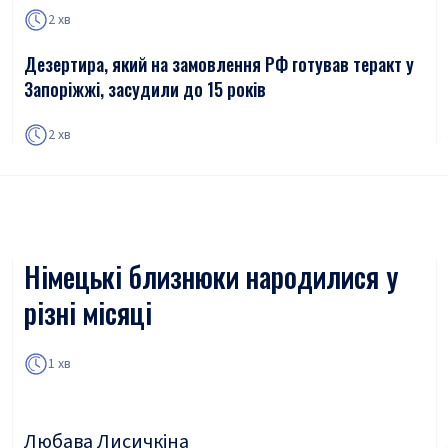
2 хв
Дезертира, який на замовлення РФ готував теракт у
Запоріжжі, засудили до 15 років
2 хв
Німецькі близнюки народилися у
різні місяці
1 хв
Любава Лисичкіна