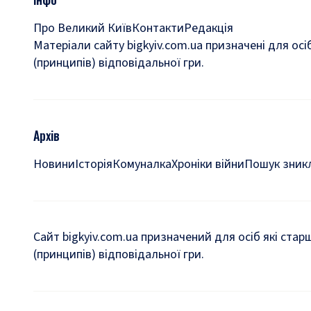
Про Великий Київ
Контакти
Редакція
Матеріали сайту bigkyiv.com.ua призначені для осі
(принципів) відповідальної гри.
Архів
Новини
Історія
Комуналка
Хроніки війни
Пошук зникл
Сайт bigkyiv.com.ua призначений для осіб які стар
(принципів) відповідальної гри.