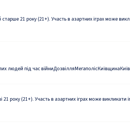
б старше 21 року (21+). Участь в азартних іграх може ви
их людей під час війни
Дозвілля
Мегаполіс
Київщина
Київ
ші 21 року (21+). Участь в азартних іграх може викликати