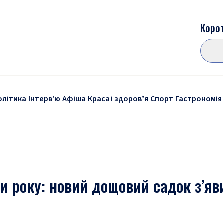
Корот
олітика
Інтерв'ю
Афіша
Краса і здоровʼя
Спорт
Гастрономія
ри року: новий дощовий садок з’я