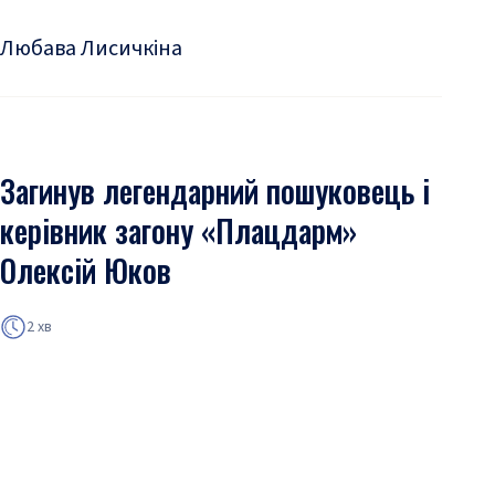
Любава Лисичкіна
Загинув легендарний пошуковець і
керівник загону «Плацдарм»
Олексій Юков
2 хв