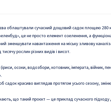
иєва облаштували сучасний дощовий садок площею 280 кв
зеленбуд», це не просто елемент озеленення, а функціон
й зменшувати навантаження на міську зливову каналізац
тисячу рослин різних видів і висот.
(іриси, осоки, водозбори, котовник, імперата, війник, пен
».
щоб садок красиво виглядав протягом усього сезону, змі
чають, що такий проєкт — це приклад сучасного підходу 