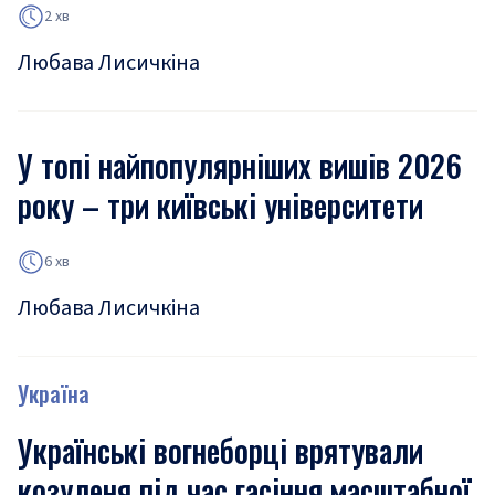
2 хв
Любава Лисичкіна
У топі найпопулярніших вишів 2026
року – три київські університети
6 хв
Любава Лисичкіна
Україна
Українські вогнеборці врятували
козуленя під час гасіння масштабної