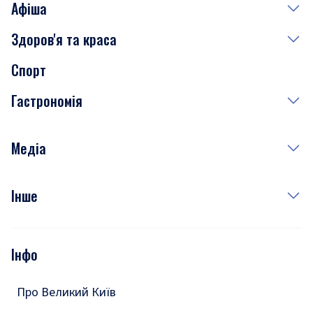
Афіша
Здоров'я та краса
Сьогодні
Спорт
Завтра
Медицина
Гастрономія
Субота
Краса
Неділя
Здоров'я
Рецепти
Медіа
Куди сходити у столиці
Фото
Інше
Відео
Опитування
Подкасти
Інфо
Тести
Про Великий Київ