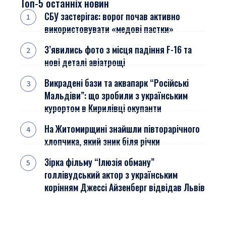
Топ-5 останніх новин
СБУ застерігає: ворог почав активно
використовувати «медові пастки»
З’явились фото з місця падіння F-16 та
нові деталі авіатрощі
Викрадені бази та аквапарк “Російські
Мальдіви”: що зробили з українським
курортом в Кирилівці окупанти
На Житомирщині знайшли півторарічного
хлопчика, який зник біля річки
Зірка фільму “Ілюзія обману”
голлівудський актор з українським
корінням Джессі Айзенберг відвідав Львів