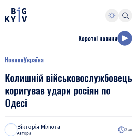
Короткі новини
Новини
Україна
Колишній військовослужбовець
коригував удари росіян по
Одесі
Вікторія Мілюта
В
М
2 хв
Автори