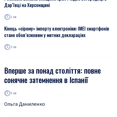
Дар’ївці на Херсонщині
1 хв
Кінець «сірому» імпорту електроніки: IMEI смартфонів
стане обов’язковим у митних деклараціях
2 хв
Вперше за понад століття: повне
сонячне затемнення в Іспанії
5 хв
Ольга Даниленко