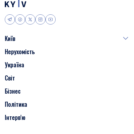
Київ
Нерухомість
Події
Україна
Скандали
Світ
Нерухомість
Бізнес
Транспорт
Політика
Інтерв'ю