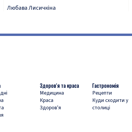
Любава Лисичкіна
а
Здоров'я та краса
Гастрономія
дні
Медицина
Рецепти
ра
Краса
Куди сходити у
та
Здоров'я
столиці
ля