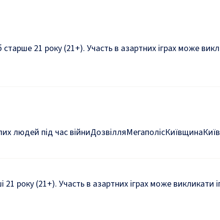
б старше 21 року (21+). Участь в азартних іграх може ви
их людей під час війни
Дозвілля
Мегаполіс
Київщина
Київ
ші 21 року (21+). Участь в азартних іграх може викликати