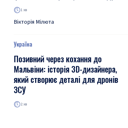
1 хв
Вікторія Мілюта
Україна
Позивний через кохання до
Мальвіни: історія 3D-дизайнера,
який створює деталі для дронів
ЗСУ
2 хв