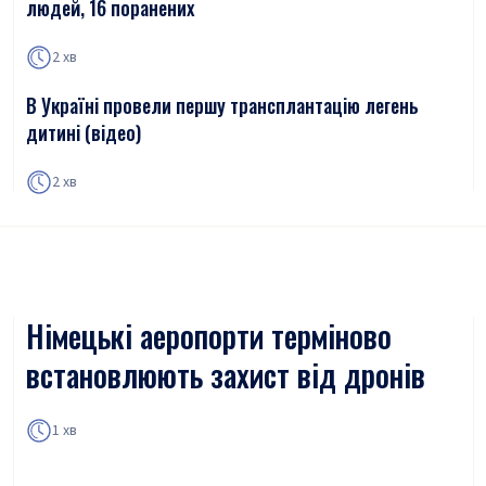
людей, 16 поранених
2 хв
В Україні провели першу трансплантацію легень
дитині (відео)
2 хв
Німецькі аеропорти терміново
встановлюють захист від дронів
1 хв