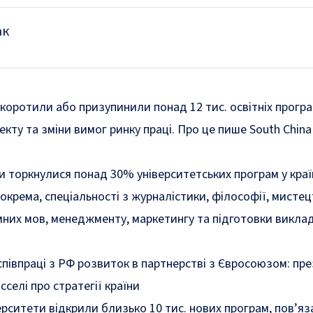
ак
коротили або призупинили понад 12 тис. освітніх програ
кту та зміни вимог ринку праці. Про це пише South China
и торкнулися понад 30% університетських програм у країн
окрема, спеціальності з журналістики, філософії, мистец
емних мов, менеджменту, маркетингу та підготовки викла
співпраці з РФ розвиток в партнерстві з Євросоюзом: пр
селі про стратегії країни
рситети відкрили близько 10 тис. нових програм, пов’яз