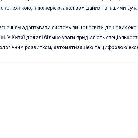
ототехнікою, інженерією, аналізом даних та іншими суч
агненням адаптувати систему вищої освіти до нових еко
аці. У Китаї дедалі більше уваги приділяють спеціальностя
хнологічним розвитком, автоматизацією та цифровою еко