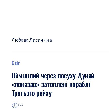
Любава Лисичкіна
Світ
Обмілілий через посуху Дунай
«показав» затоплені кораблі
Третього рейху
2 хв