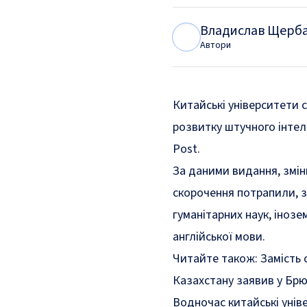
Владислав Щерб
В
Щ
Автори
Китайські університети с
розвитку штучного інтеле
Post.
За даними видання, змін
скорочення потрапили, з
гуманітарних наук, іноз
англійської мови.
Читайте також:
Замість 
Казахстану заявив у Брюс
Водночас китайські уніве