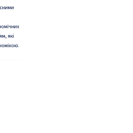
асними
номічних
м, які
номікою.