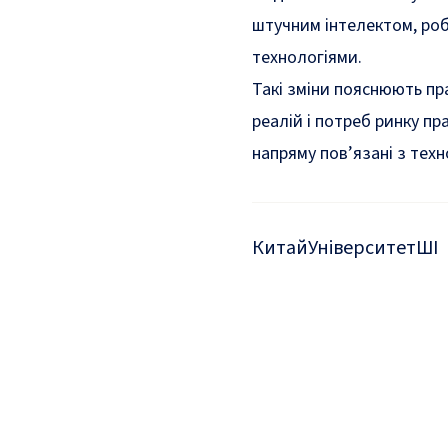
штучним інтелектом, роб
технологіями.
Такі зміни пояснюють пр
реалій і потреб ринку пр
напряму пов’язані з те
Китай
Університет
ШІ