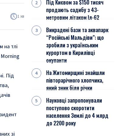
Під Києвом за $150 тисяч
продають садибу з 43-
1 хв
метровим літаком Іл-62
Викрадені бази та аквапарк
“Російські Мальдіви”: що
зробили з українським
м на тлі
курортом в Кирилівці
 Morning
окупанти
На Житомирщині знайшли
і. Під
півторарічного хлопчика,
тва,
який зник біля річки
дачів
Науковці запропонували
поступово скоротити
езидент
населення Землі до 4 млрд
до 2200 року
аних зі