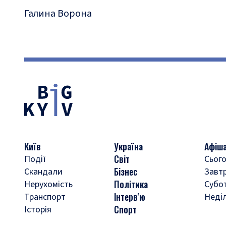
Галина Ворона
Київ
Україна
Афіш
Світ
Події
Сього
Бізнес
Скандали
Завт
Політика
Нерухомість
Субо
Інтерв'ю
Транспорт
Неді
Спорт
Історія