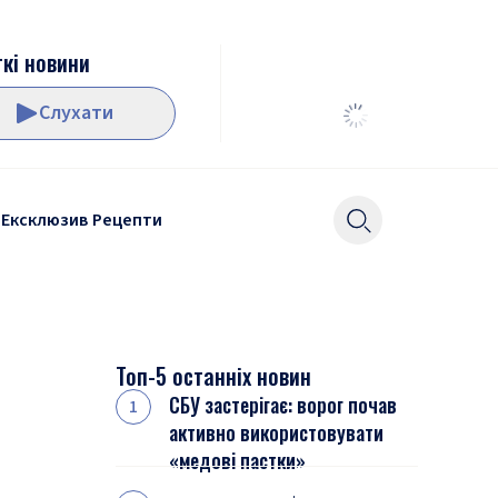
кі новини
Слухати
Ексклюзив
Рецепти
Топ-5 останніх новин
СБУ застерігає: ворог почав
активно використовувати
«медові пастки»