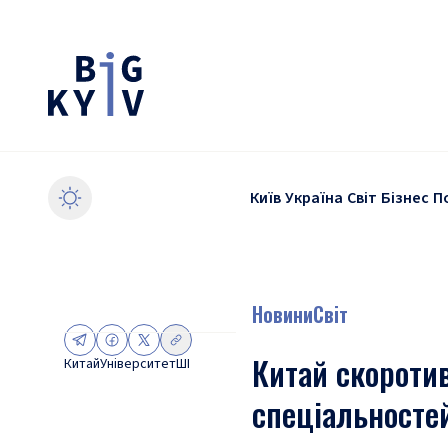
Київ
Україна
Світ
Бізнес
П
Новини
Світ
Китай скоротив
Китай
Університет
ШІ
спеціальностей