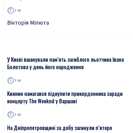
1 хв
Вікторія Мілюта
У Києві вшанували пам’ять загиблого льотчика Івана
Болотова у день його народження
3 хв
Киянин намагався підкупити прикордонника заради
концерту The Weeknd у Варшаві
1 хв
На Дніпропетровщині за добу загинули п’ятеро