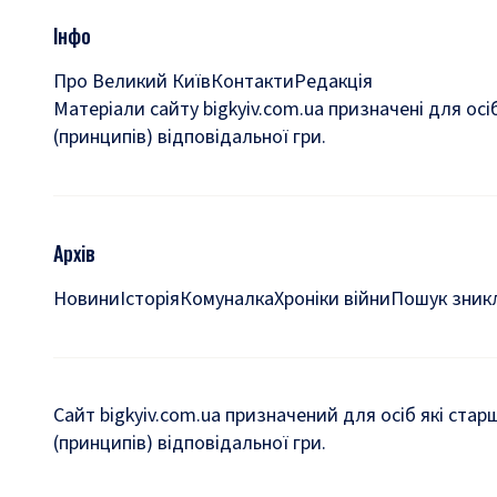
Інфо
Про Великий Київ
Контакти
Редакція
Матеріали сайту bigkyiv.com.ua призначені для осі
(принципів) відповідальної гри.
Архів
Новини
Історія
Комуналка
Хроніки війни
Пошук зникл
Сайт bigkyiv.com.ua призначений для осіб які стар
(принципів) відповідальної гри.