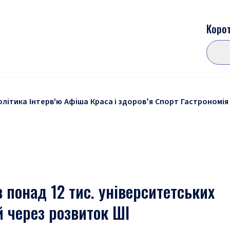
Корот
олітика
Інтерв'ю
Афіша
Краса і здоровʼя
Спорт
Гастрономія
 понад 12 тис. університетських
 через розвиток ШІ