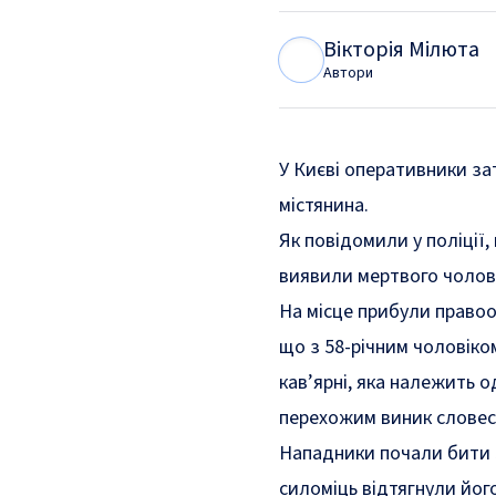
Вікторія Мілюта
В
М
Автори
У Києві оперативники за
містянина.
Як
повідомили
у поліції,
виявили мертвого чолов
На місце прибули правоо
що з 58-річним чоловіко
кав’ярні, яка належить о
перехожим виник словес
Нападники почали бити 5
силоміць відтягнули йог