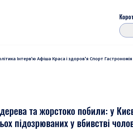
Корот
олітика
Інтерв'ю
Афіша
Краса і здоровʼя
Спорт
Гастрономія
дерева та жорстоко побили: у Киє
ьох підозрюваних у вбивстві чоло