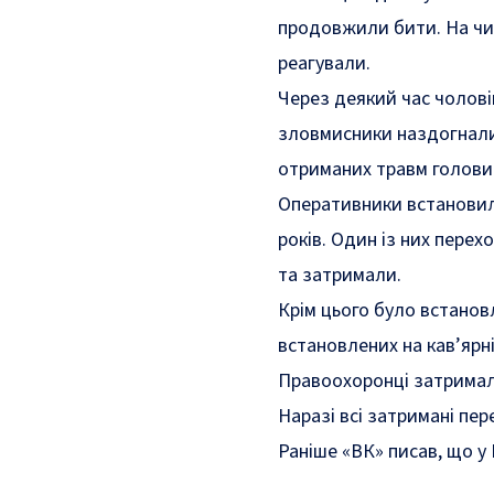
продовжили бити. На чи
реагували.
Через деякий час чоловік
зловмисники наздогнали
отриманих травм голови т
Оперативники встановили
років. Один із них пере
та затримали.
Крім цього було встанов
встановлених на кав’ярн
Правоохоронці затримали
Наразі всі затримані пе
Раніше «ВК» писав, що
у