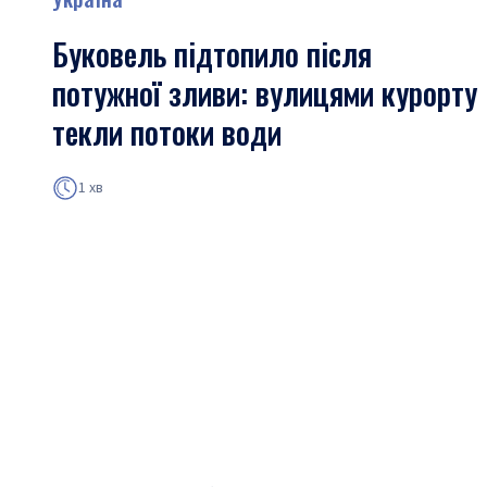
Буковель підтопило після
потужної зливи: вулицями курорту
текли потоки води
1 хв