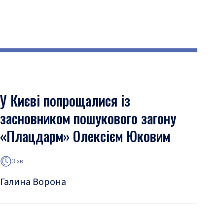
У Києві попрощалися із
засновником пошукового загону
«Плацдарм» Олексієм Юковим
3 хв
Галина Ворона