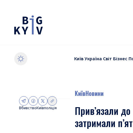
Київ
Україна
Світ
Бізнес
П
Київ
Новини
Прив’язали до 
Вбивство
Київ
поліція
затримали п’ят