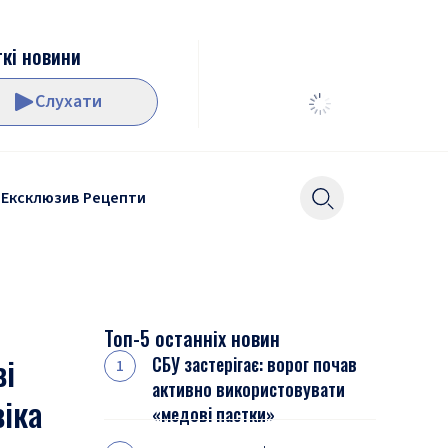
кі новини
Слухати
Ексклюзив
Рецепти
Топ-5 останніх новин
ві
СБУ застерігає: ворог почав
активно використовувати
віка
«медові пастки»