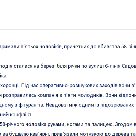
тримали п’ятьох чоловіків, причетних до вбивства 58-річ
 подія сталася на березі біля річки по вулиці 6-лінія Садо
іка.
хоронці. Під час оперативно-розшукових заходів вони з’
м розправилась компанія з п’яти молодиків. Вони відпоч
дному з фігурантів. Невдовзі між одним із підозрюваних 
ний конфлікт.
8-річного чоловіка руками, ногами та палицею. Згодом 
о за будівлю кав’ярні, прив’язали мотузкою до дерева та