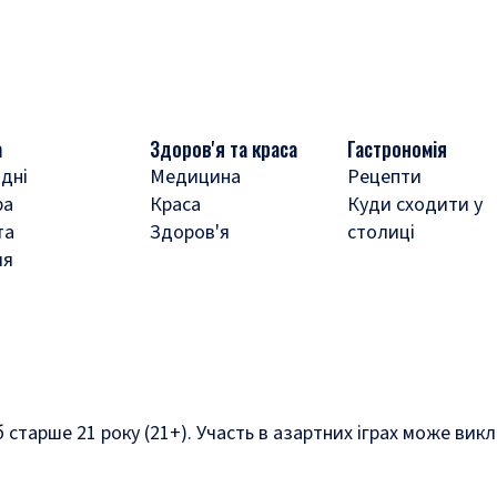
а
Здоров'я та краса
Гастрономія
дні
Медицина
Рецепти
ра
Краса
Куди сходити у
та
Здоров'я
столиці
ля
б старше 21 року (21+). Участь в азартних іграх може ви