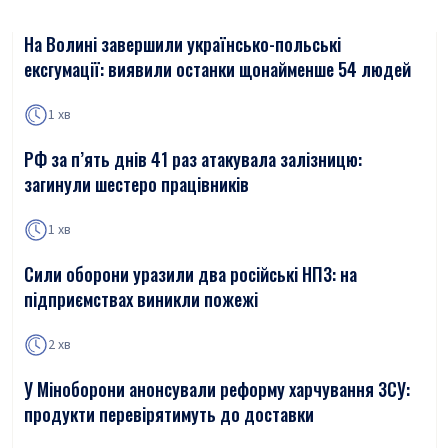
На Волині завершили українсько-польські
ексгумації: виявили останки щонайменше 54 людей
1 хв
РФ за п’ять днів 41 раз атакувала залізницю:
загинули шестеро працівників
1 хв
Сили оборони уразили два російські НПЗ: на
підприємствах виникли пожежі
2 хв
У Міноборони анонсували реформу харчування ЗСУ:
продукти перевірятимуть до доставки