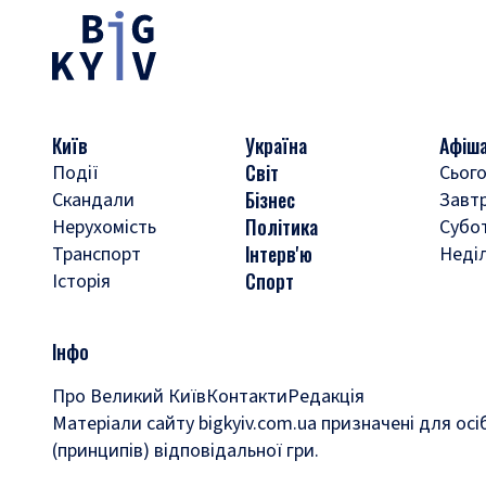
Київ
Україна
Афіш
Світ
Події
Сього
Бізнес
Скандали
Завт
Політика
Нерухомість
Субо
Інтерв'ю
Транспорт
Неді
Спорт
Історія
Інфо
Про Великий Київ
Контакти
Редакція
Матеріали сайту bigkyiv.com.ua призначені для осі
(принципів) відповідальної гри.