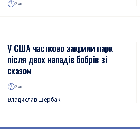
2 хв
У США частково закрили парк
після двох нападів бобрів зі
сказом
2 хв
Владислав Щербак