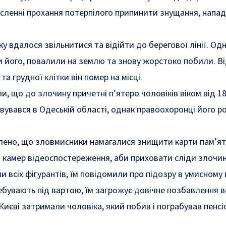
сленні прохання потерпілого припинити знущання, напад
у вдалося звільнитися та відійти до берегової лінії. Од
 його, повалили на землю та знову жорстоко побили. В
а грудної клітки він помер на місці.
, що до злочину причетні п’ятеро чоловіків віком від 18
ховувався в Одеській області, однак правоохоронці його 
лено, що зловмисники намагалися знищити карти пам’ят
і камер відеоспостереження, аби приховати сліди злочин
 всіх фігурантів, їм повідомили про підозру в умисному 
ребувають під вартою, їм загрожує довічне позбавлення в
 Києві затримали чоловіка, який побив і пограбував пенсі