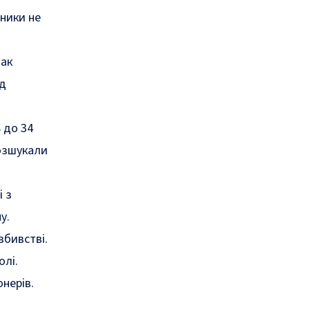
ники не
нак
ід
 до 34
розшукали
і з
у.
вбивстві.
олі.
онерів
.