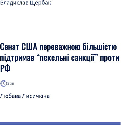
Владислав Щербак
Сенат США переважною більшістю
підтримав “пекельні санкції” проти
РФ
2 хв
Любава Лисичкіна