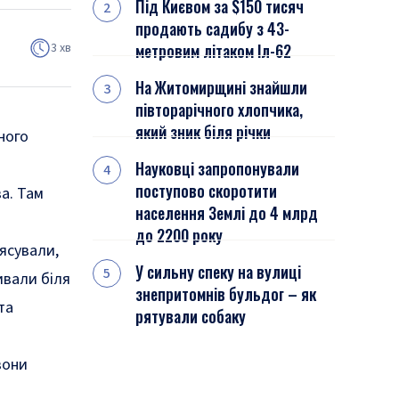
Під Києвом за $150 тисяч
продають садибу з 43-
3 хв
метровим літаком Іл-62
На Житомирщині знайшли
півторарічного хлопчика,
який зник біля річки
ного
Науковці запропонували
поступово скоротити
ва. Там
населення Землі до 4 млрд
до 2200 року
ясували,
У сильну спеку на вулиці
ивали біля
знепритомнів бульдог – як
та
рятували собаку
вони