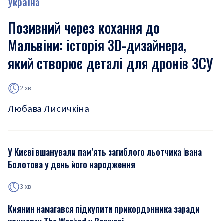
Україна
Позивний через кохання до
Мальвіни: історія 3D-дизайнера,
який створює деталі для дронів ЗСУ
2 хв
Любава Лисичкіна
У Києві вшанували пам’ять загиблого льотчика Івана
Болотова у день його народження
3 хв
Киянин намагався підкупити прикордонника заради