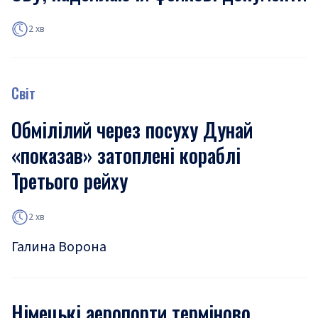
2 хв
Світ
Обмілілий через посуху Дунай
«показав» затоплені кораблі
Третього рейху
2 хв
Галина Ворона
Німецькі аеропорти терміново