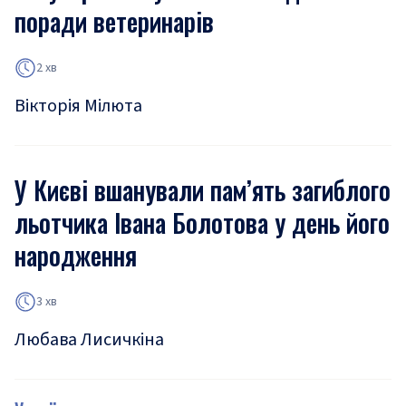
поради ветеринарів
2 хв
Вікторія Мілюта
У Києві вшанували пам’ять загиблого
льотчика Івана Болотова у день його
народження
3 хв
Любава Лисичкіна