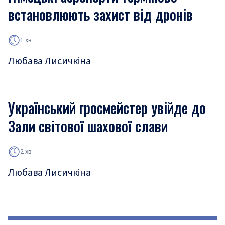
встановлюють захист від дронів
1 хв
Любава Лисичкіна
Український гросмейстер увійде до
Зали світової шахової слави
2 хв
Любава Лисичкіна