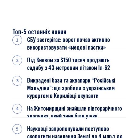
Топ-5 останніх новин
СБУ застерігає: ворог почав активно
використовувати «медові пастки»
Під Києвом за $150 тисяч продають
садибу з 43-метровим літаком Іл-62
Викрадені бази та аквапарк “Російські
Мальдіви”: що зробили з українським
курортом в Кирилівці окупанти
На Житомирщині знайшли півторарічного
хлопчика, який зник біля річки
Науковці запропонували поступово
скоротити населення Землі до 4 млрд до