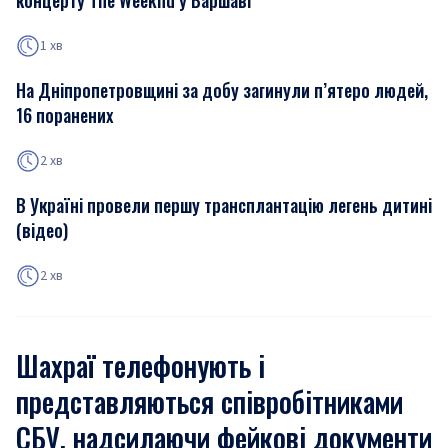
концерту The Weeknd у Варшаві
1 хв
На Дніпропетровщині за добу загинули п’ятеро людей,
16 поранених
2 хв
В Україні провели першу трансплантацію легень дитині
(відео)
2 хв
Шахраї телефонують і
представляються співробітниками
СБУ, надсилаючи фейкові документи