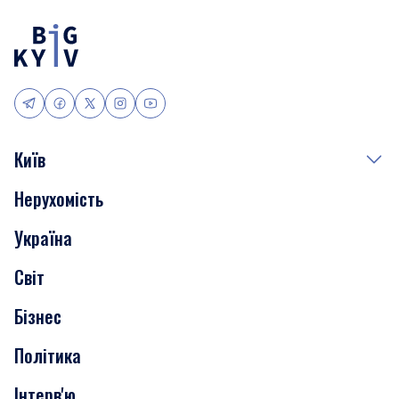
Київ
Нерухомість
Події
Україна
Скандали
Світ
Нерухомість
Бізнес
Транспорт
Політика
Інтерв'ю