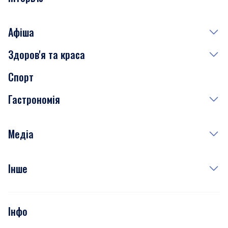
Афіша
Здоров'я та краса
Сьогодні
Спорт
Завтра
Медицина
Гастрономія
Субота
Краса
Неділя
Здоров'я
Рецепти
Медіа
Куди сходити у столиці
Фото
Інше
Відео
Опитування
Подкасти
Інфо
Тести