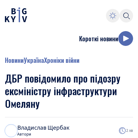
Короткі новини
Новини
Україна
Хроніки війни
ДБР повідомило про підозру
ексміністру інфраструктури
Омеляну
Владислав Щербак
В
Щ
2 хв
Автори