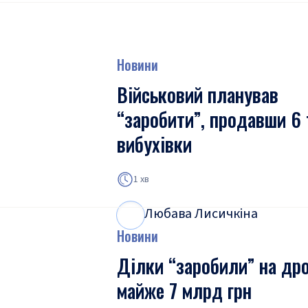
Новини
Військовий планував
“заробити”, продавши 6 
вибухівки
1 хв
Любава Лисичкіна
Л
Л
Новини
Ділки “заробили” на др
майже 7 млрд грн