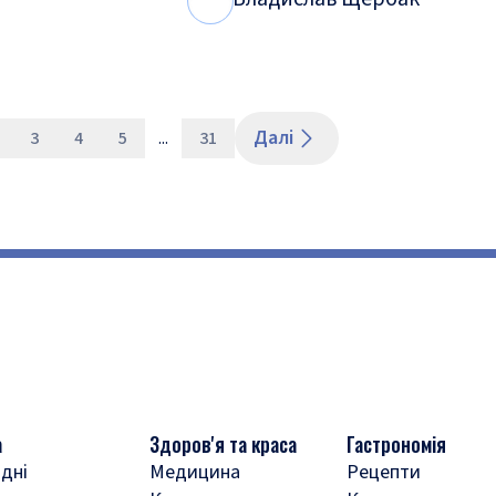
В
Щ
Далі
3
4
5
...
31
а
Здоров'я та краса
Гастрономія
дні
Медицина
Рецепти