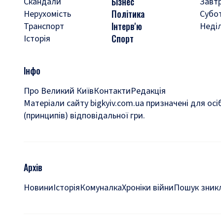
Бізнес
Скандали
Завт
Політика
Нерухомість
Субо
Інтерв'ю
Транспорт
Неді
Спорт
Історія
Інфо
Про Великий Київ
Контакти
Редакція
Матеріали сайту bigkyiv.com.ua призначені для осі
(принципів) відповідальної гри.
Архів
Новини
Історія
Комуналка
Хроніки війни
Пошук зникл