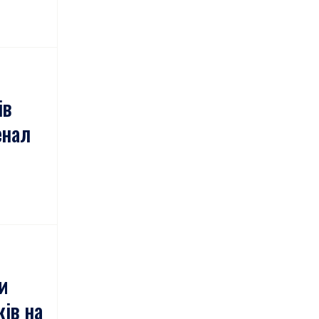
ів
енал
и
ків на