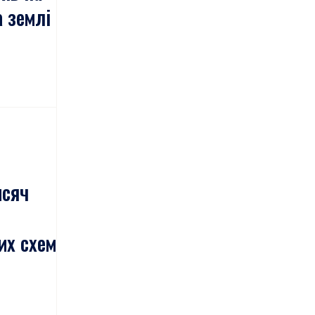
а землі
исяч
их схем