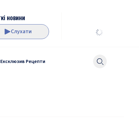
кі новини
Слухати
Ексклюзив
Рецепти