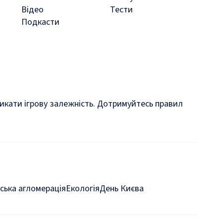
Відео
Тести
Подкасти
кликати ігрову залежність. Дотримуйтесь правил
ська агломерація
Екологія
День Києва