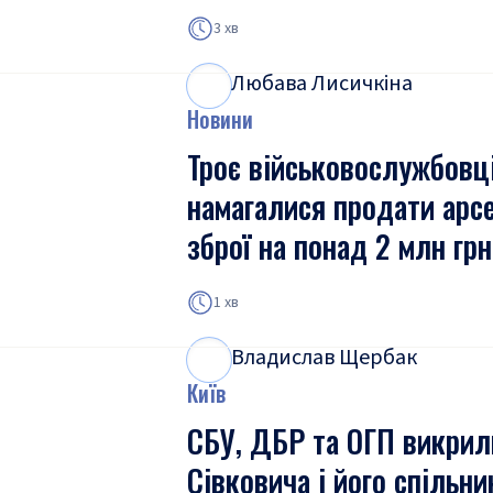
3 хв
Любава Лисичкіна
Л
Л
Новини
Троє військовослужбовц
намагалися продати арс
зброї на понад 2 млн грн
1 хв
Владислав Щербак
В
Щ
Київ
СБУ, ДБР та ОГП викрил
Сівковича і його спільни