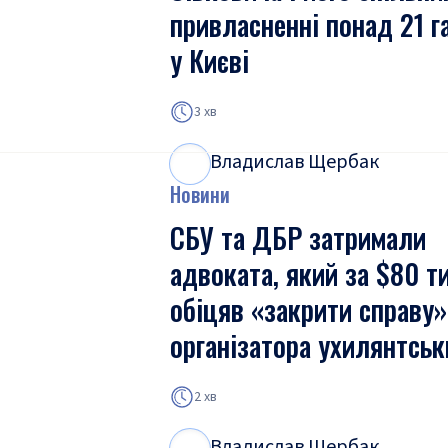
привласненні понад 21 г
у Києві
3 хв
Владислав Щербак
В
Щ
Новини
СБУ та ДБР затримали
адвоката, який за $80 т
обіцяв «закрити справу»
організатора ухилянтськ
2 хв
Владислав Щербак