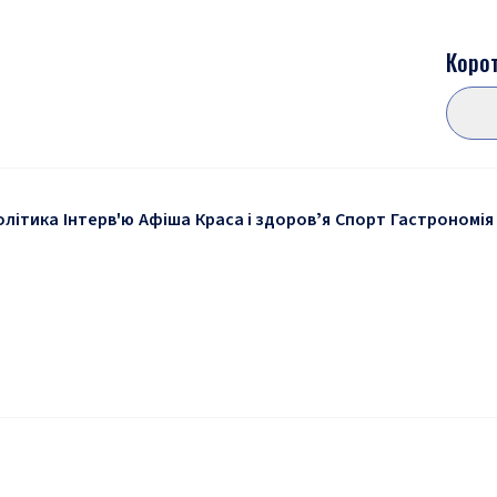
Корот
олітика
Інтерв'ю
Афіша
Краса і здоровʼя
Спорт
Гастрономія