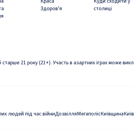
ра
Краса
Куди сходити у
та
Здоров'я
столиці
ля
б старше 21 року (21+). Участь в азартних іграх може ви
их людей під час війни
Дозвілля
Мегаполіс
Київщина
Київ