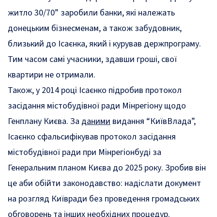
житло 30/70” заробили банки, які належать
донецьким бізнесменам, а також забудовник,
близький до Ісаєнка, який і курував держпрограму.
Тим часом самі учасники, здавши гроші, свої
квартири не отримали.
Також, у 2014 році Ісаєнко підробив протокол
засідання містобудівної ради Мінрегіону щодо
Генплану Києва. За
даними
видання “КиївВлада”,
Ісаєнко сфальсифікував протокол засідання
містобудівної ради при Мінрегіонбуді за
Генеральним планом Києва до 2025 року. Зробив він
це аби обійти законодавство: надіслати документ
на розгляд Київради без проведення громадських
обговорень та інших необхідних процедур.