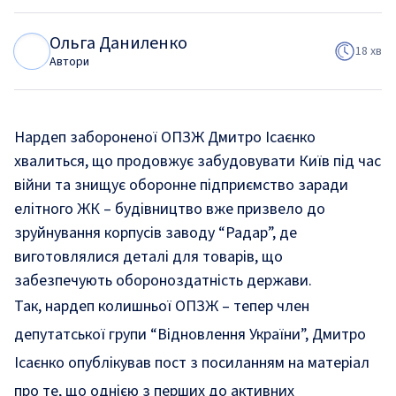
Ольга Даниленко
О
Д
18 хв
Автори
Нардеп забороненої ОПЗЖ Дмитро Ісаєнко
хвалиться, що продовжує забудовувати Київ під час
війни та знищує оборонне підприємство заради
елітного ЖК – будівництво вже призвело до
зруйнування корпусів заводу “Радар”, де
виготовлялися деталі для товарів, що
забезпечують обороноздатність держави.
Так, нардеп колишньої ОПЗЖ – тепер член
депутатської групи “Відновлення України”, Дмитро
Ісаєнко опублікував пост з посиланням на матеріал
про те, що однією з перших до активних