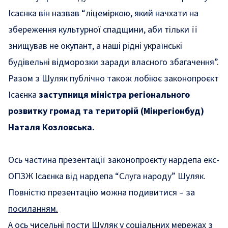
Ісаєнка він назвав
“
ліцеміркою, який начхати на
збереження культурної спадщини, аби тільки її
знищував не окупант, а наші рідні українські
будівельні відморозки заради власного збагачення
”
.
Разом з Шуляк публічно також лобіює законопроєкт
Ісаєнка
заступниця міністра регіонального
розвитку громад та територій (Мінрегіонбуд)
Наталя Козловська.
Ось частина презентації законопроєкту нардепа екс-
ОПЗЖ Ісаєнка від нардепа “Слуга народу” Шуляк.
Повністю презентацію можна подивитися – за
посиланням.
А ось чисельні пости Шуляк у соціальних мережах з