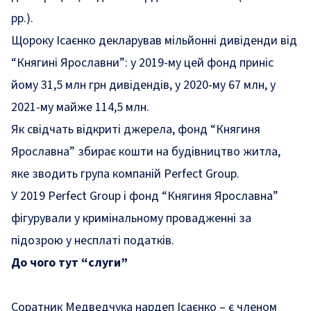
рр.).
Щороку Ісаєнко декларував мільйонні дивіденди від
“Княгині Ярославни”: у 2019-му цей фонд приніс
йому 31,5 млн грн дивідендів, у 2020-му 67 млн, у
2021-му майже 114,5 млн.
Як свідчать відкриті джерела, фонд “Княгиня
Ярославна” збирає кошти на будівництво житла,
яке зводить група компаній Perfect Group.
У 2019 Perfect Group і фонд “Княгиня Ярославна”
фігурували у кримінальному провадженні за
підозрою у несплаті податків.
До чого тут
“
слуги
”
Соратник Медведчука нардеп Ісаєнко – є членом