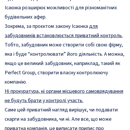
Ісаєнка розширює можливості для різноманітних
будівельних афер.
Зокрема, за проєктом закону Ісаєнка
для
забудовників встановлюється приватний контроль.
Тобто, забудовник може створити собі свою фірму,
яка і буде “контролювати” його діяльність. А можна,
якщо це великий забудовник, наприклад, такий як
Perfect Group, створити власну контролюючу
компанію.
Ні прокуратура, ні органи місцевого самоврядування
не будуть брати у контролі участь.
Саме цей приватний нагляд вирішує, чи подавати
скарги на забудовника, чи ні. Але все, що може
приватна компанія, це виписати припис про