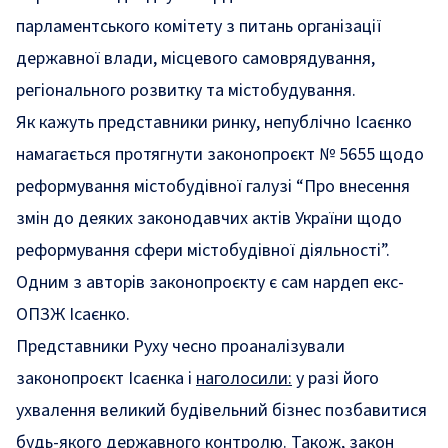
парламентського комітету з питань організації
державної влади, місцевого самоврядування,
регіонального розвитку та містобудування.
Як кажуть представники ринку, непублічно Ісаєнко
намагається протягнути
законопроєкт № 5655
щодо
реформування містобудівної галузі “Про внесення
змін до деяких законодавчих актів України щодо
реформування сфери містобудівної діяльності”.
Одним з авторів законопроєкту є сам нардеп екс-
ОПЗЖ Ісаєнко.
Представники Руху чесно проаналізували
законопроєкт Ісаєнка і
наголосили:
у разі його
ухвалення великий будівельний бізнес позбавитися
будь-якого державного контролю. Також, закон