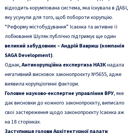
відходить корумпована система, яка існувала в ДАБІ,
яку усунули для того, щоб побороти корупцію.
“Реформу містобудування” Ісаєнка та активне її
лобіювання Шуляк публічно підтримує ще один
великий забудовник – Андрій Ва
в
риш (компанія
SAGA Development)
.
Однак,
Антикорупційна експертиза НАЗК
надала
негативний висновок законопроєкту №5655, адже
виявила корупціогенні фактори.
Головне науково-експертне управління ВРУ
, яке
дає висновки до кожного законопроєкту, виписало
свої застереження щодо законопроєкту Ісаєнка аж
на 18 сторінках.
З
аступниця голови Архітектурної палати