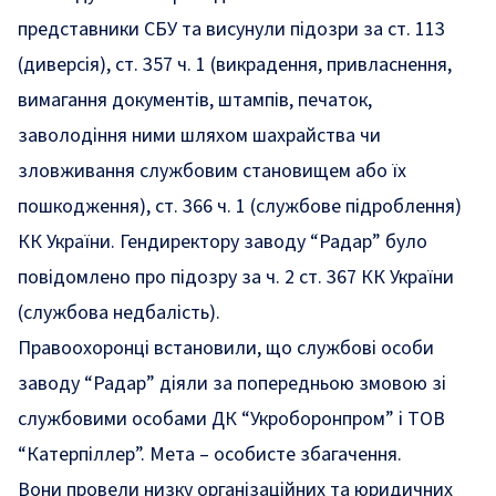
представники СБУ та висунули підозри за ст. 113
(диверсія), ст. 357 ч. 1 (викрадення, привласнення,
вимагання документів, штампів, печаток,
заволодіння ними шляхом шахрайства чи
зловживання службовим становищем або їх
пошкодження), ст. 366 ч. 1 (службове підроблення)
КК України. Гендиректору заводу “Радар” було
повідомлено
про підозру за ч. 2 ст. 367 КК України
(службова недбалість).
Правоохоронці встановили, що службові особи
заводу “Радар” діяли за попередньою змовою зі
службовими особами ДК “Укроборонпром” і ТОВ
“Катерпіллер”. Мета – особисте збагачення.
Вони провели низку організаційних та юридичних