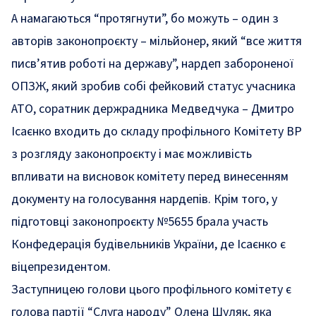
А намагаються “протягнути”, бо можуть – один з
авторів законопроєкту – мільйонер, який “все життя
писв’ятив роботі на державу”, нардеп забороненої
ОПЗЖ, який зробив собі фейковий статус учасника
АТО, соратник держрадника Медведчука – Дмитро
Ісаєнко входить до складу профільного Комітету ВР
з розгляду законопроєкту і має можливість
впливати на висновок комітету перед винесенням
документу на голосування нардепів. Крім того, у
підготовці законопроєкту №5655 брала участь
Конфедерація будівельників України, де Ісаєнко є
віцепрезидентом.
Заступницею голови цього профільного комітету є
голова партії “Слуга народу” Олена Шуляк, яка