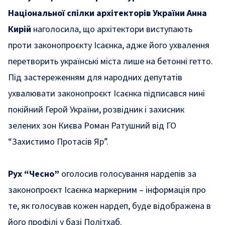
Національної спілки архітекторів України Анна
Кирій
наголосила, що архітектори виступають
проти законопроєкту Ісаєнка, адже його ухвалення
перетворить українські міста лише на бетонні гетто.
Під застереженням для народних депутатів
ухвалювати законопроєкт Ісаєнка підписався нині
покійний Герой України, розвідник і захисник
зелених зон Києва
Роман Ратушний
від ГО
“Захистимо Протасів Яр”.
Рух
“
Чесно
”
оголосив голосування нардепів за
законопроєкт Ісаєнка маркерним – інформація про
те, як голосував кожен нардеп, буде відображена в
його профілі у базі Політхаб.