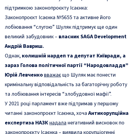
підтримкою законопроєкту Ісаєнка:
Законопроєкт Ісаєнка №5655 та активне його
лобіювання “слугою” Шуляк
підтримує
ще один
великий забудовник –
власник SAGA Development
Андрій Вавриш.
Однак,
к
олишній нардеп та депутат Київради, а
зараз Голова політичної партії
“
Народовладдя
”
Юрій Левченко
вважає
що Шуляк має понести
кримінальну відповідальність за багаторічну роботу
та лобіювання інтересів “злобудовної мафії”.
У 2021 році парламент вже підтримав у першому
читанні законопроєкт Ісаєнка, хоча
Антикорупційна
експертиза НАЗК
надала
негативний висновок по
законопроєкту Ісаєнка – виявила корупціогенні