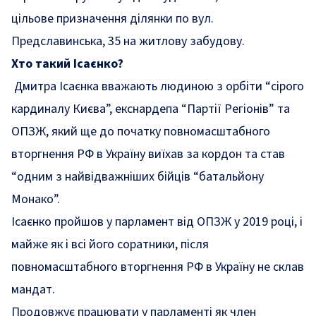
цільове призначення ділянки по вул.
Предславинська, 35 на житлову забудову.
Хто такий Ісаєнко?
Дмитра Ісаєнка вважають людиною з орбіти “сірого
кардиналу Києва”, екснардепа “Партії Регіонів” та
ОПЗЖ, який ще до початку повномасштабного
вторгнення РФ в Україну
виїхав
за кордон та став
“одним з найвідважніших бійців “батальйону
Монако”.
Ісаєнко пройшов у парламент від ОПЗЖ у 2019 році, і
майже як і всі його соратники, після
повномасштабного вторгнення РФ в Україну не склав
мандат.
Продовжує працювати у парламенті як член