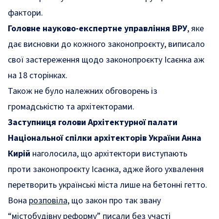
фактори.
Головне науково-експертне управління ВРУ
, яке
дає висновки до кожного законопроєкту, виписало
свої застереження щодо законопроєкту Ісаєнка аж
на 18 сторінках.
Також не було належних обговорень із
громадськістю та архітекторами.
З
аступниця голови Архітектурної палати
Національної спілки архітекторів України Анна
Кирій
наголосила, що архітектори виступають
проти законопроєкту Ісаєнка, адже його ухвалення
перетворить українські міста лише на бетонні гетто.
Вона
розповіла,
що закон про так звану
“містобудівну реформу” писали без участі