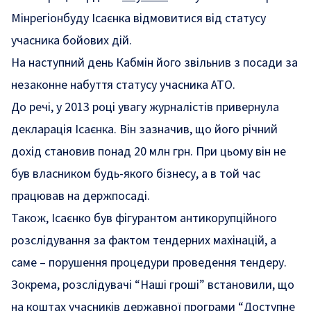
Мінрегіонбуду Ісаєнка відмовитися від статусу
учасника бойових дій.
На наступний день Кабмін його звільнив з посади за
незаконне набуття статусу учасника АТО.
До речі, у 2013 році увагу журналістів привернула
декларація Ісаєнка. Він зазначив, що його річний
дохід становив понад 20 млн грн. При цьому він не
був власником будь-якого бізнесу, а в той час
працював на держпосаді.
Також, Ісаєнко був фігурантом антикорупційного
розслідування за фактом тендерних махінацій, а
саме – порушення процедури проведення тендеру.
Зокрема, розслідувачі “Наші гроші”
встановили,
що
на коштах учасників державної програми “Доступне