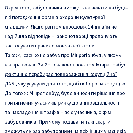
Окрім того, забудовники зможуть не чекати на будь-
які погодження органів охорони культурної
спадщини. Якщо раптом впродовж 14 днів їм не
надійшла відповідь – законотворці пропонують
застосувати правило мовчазної згоди.
Також, Ісаєнко не забув про Мінрегіонбуд, у якому
він працював. За його законопроєктом
Мінрегіонб
уд
фактично пере
бирає
повноваження корупційної
ДАБІ, яку усунули для того, щоб побороти корупцію.
До того ж Мінрегіонбуд буде виносити рішення про
притягнення учасників ринку до відповідальності
та накладення штрафів – всіє учасників, окрім
забудовників. При чому подавати такі скарги
зможуть як раз забудовники на всіх інших учасників