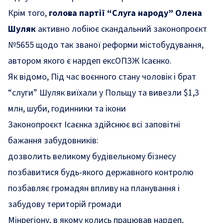
Крім того,
голова партії
“
Слуга народу
”
Олена
Шуляк
активно лобіює скандальний законопроєкт
№5655 щодо так званої реформи містобудування,
автором якого є нардеп ексОПЗЖ Ісаєнко.
Як відомо,
Під час воєнного стану чоловік і брат
“слуги” Шуляк виїхали у Польщу та вивезли $1,3
млн, шуби, годинники та ікони
Законопроєкт Ісаєнка здійснює всі заповітні
бажання забудовників:
дозволить великому будівельному бізнесу
позбавитися будь-якого державного контролю
позбавляє громадян впливу на планування і
забудову територій громади
Мінрегіону, в якому колись працював нардеп,