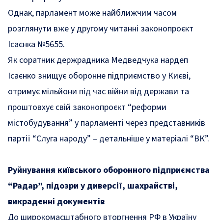
Однак, парламент може найближчим часом
розглянути вже у другому читанні законопроєкт
Ісаєнка №5655.
Як соратник
держрадника
Медведчука нардеп
Ісаєнко знищує оборонне підприємство у Києві,
отримує міль
й
они під час війни від держави та
проштовхує св
і
й законопроєкт
“
реформи
містобудування
”
у парламенті через представників
партії
“
Слуга народу
”
– детальніше у матеріалі
“
ВК
”
.
Руйнування київського оборонного підприємства
“
Радар
”
, підозри у диверсії, шахрайстві,
викраденні документів
До широкомасштабного вторгнення РФ в Україну