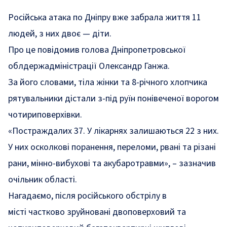
Російська атака по Дніпру вже забрала життя 11
людей, з них двоє — діти.
Про це
повідомив
голова Дніпропетровської
облдержадміністрації Олександр Ганжа.
За його словами, тіла жінки та 8-річного хлопчика
рятувальники дістали з-під руїн понівеченої ворогом
чотириповерхівки.
«Постраждалих 37. У лікарнях залишаються 22 з них.
У них осколкові поранення, переломи, рвані та різані
рани, мінно-вибухові та акубаротравми»
, – зазначив
очільник області.
Нагадаємо, після російського обстрілу в
місті
частково зруйновані двоповерховий та