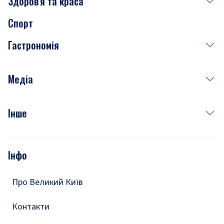
Здоров'я та краса
Сьогодні
Спорт
Завтра
Медицина
Гастрономія
Субота
Краса
Неділя
Здоров'я
Рецепти
Медіа
Куди сходити у столиці
Фото
Інше
Відео
Опитування
Подкасти
Інфо
Тести
Про Великий Київ
Контакти