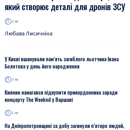
який створює деталі для дронів ЗСУ
2 хв
Любава Лисичкіна
У Києві вшанували пам’ять загиблого льотчика Івана
Болотова у день його народження
3 хв
Киянин намагався підкупити прикордонника заради
концерту The Weeknd у Варшаві
1 хв
На Дніпропетровщині за добу загинули п’ятеро людей,