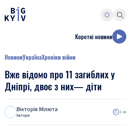
Короткі новини
Новини
Україна
Хроніки війни
Вже відомо про 11 загиблих у
Дніпрі, двоє з них— діти
Вікторія Мілюта
В
М
1 хв
Автори