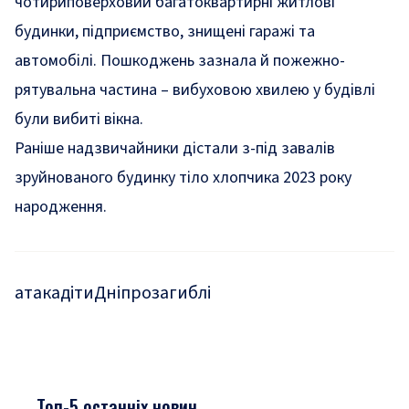
чотириповерховий багатоквартирні житлові
будинки
, підприємство, знищені гаражі та
автомобілі. Пошкоджень зазнала й пожежно-
рятувальна частина – вибуховою хвилею у будівлі
були вибиті вікна.
Раніше надзвичайники дістали з-під завалів
зруйнованого будинку тіло хлопчика 2023 року
народження.
атака
діти
Дніпро
загиблі
Топ-5 останніх новин