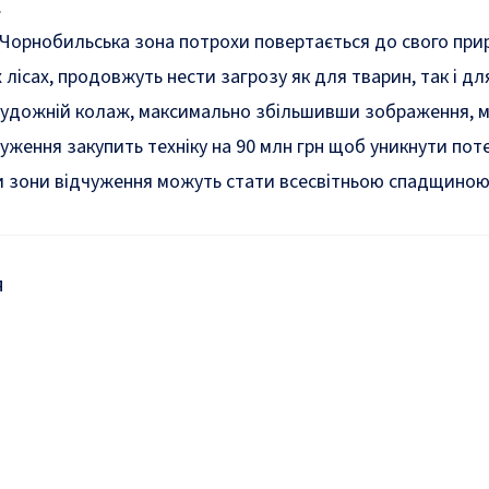
.
 Чорнобильська зона потрохи повертається до свого прир
 лісах, продовжуть нести загрозу як для тварин, так і д
удожній колаж, максимально збільшивши зображення, 
чуження закупить
техніку на 90 млн грн
щоб уникнути поте
и зони відчуження можуть стати всесвітньою спадщин
я