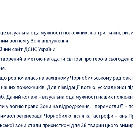
- це візуальна ода мужності пожежних, які три тижні, ри
им вогнем у Зоні відчуження.
йний сайт ДСНС України.
творений з метою нагадати світові про героїв сьогодення
ня.
що розпочалась на західному Чорнобильському радіоактив
наших пожежників. Для ліквідації вогню, ускладненої 
іб. Даний колаж – візуальна ода мужності наших пожежни
и у вогню право Зони на відродження. І перемогли!”, –
п
имвол регенерації Чорнобилю після катастрофи – кінь Пр
ьської зони стали прихистком для 36 тварин цього вимира