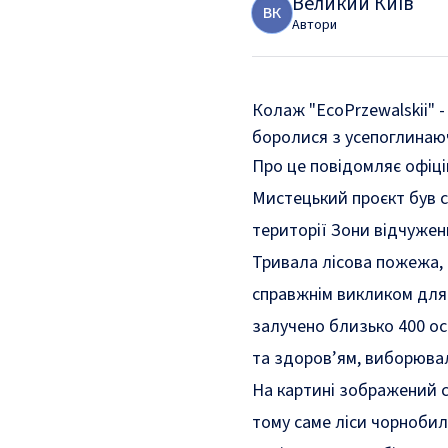
Великий Київ
В
К
Автори
Колаж "EcoPrzewalskii" 
боролися з усепоглинаюч
Про це
повідомляє
офіці
Мистецький проєкт був с
території Зони відчужен
Тривала лісова пожежа, 
справжнім викликом для 
залучено близько 400 ос
та здоров’ям, виборювал
На картині зображений с
тому саме ліси чорнобил