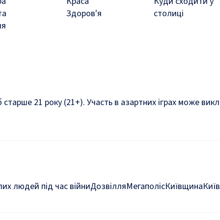
ра
Краса
Куди сходити у
та
Здоров'я
столиці
ля
б старше 21 року (21+). Участь в азартних іграх може ви
их людей під час війни
Дозвілля
Мегаполіс
Київщина
Київ