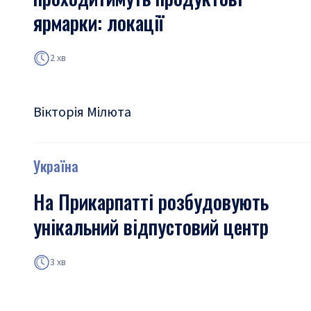
ярмарки: локації
2 хв
Вікторія Мілюта
Україна
На Прикарпатті розбудовують
унікальний відпустовий центр
3 хв