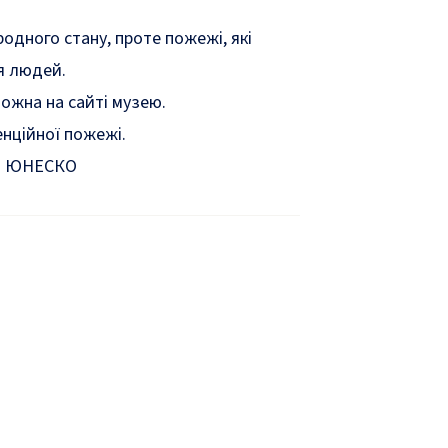
одного стану, проте пожежі, які
ля людей.
можна на
сайті музею
.
нційної пожежі.
ою ЮНЕСКО