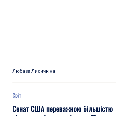
Любава Лисичкіна
Світ
Сенат США переважною більшістю