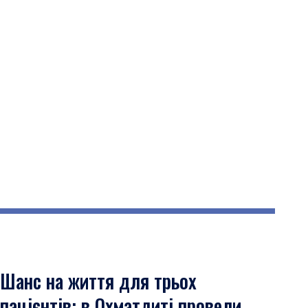
Шанс на життя для трьох
пацієнтів: в Охматдиті провели