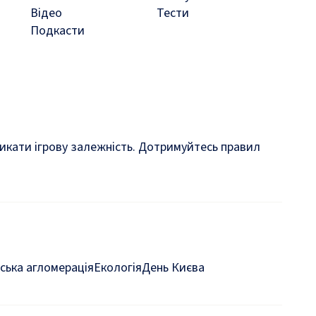
Відео
Тести
Подкасти
кликати ігрову залежність. Дотримуйтесь правил
ська агломерація
Екологія
День Києва