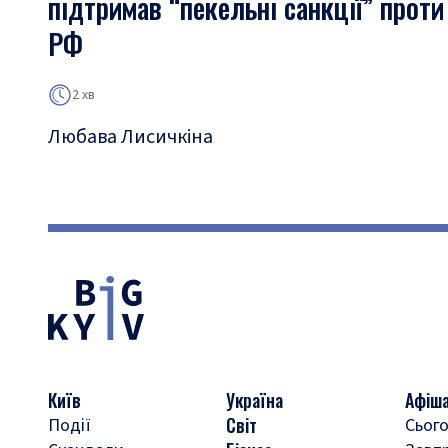
підтримав “пекельні санкції” проти
РФ
2 хв
Любава Лисичкіна
Київ
Україна
Афіш
Світ
Події
Сього