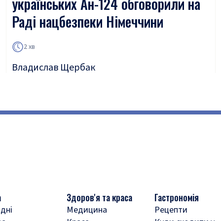
українських Ан-124 обговорили на
Раді нацбезпеки Німеччини
2 хв
Владислав Щербак
а
Здоров'я та краса
Гастрономія
дні
Медицина
Рецепти