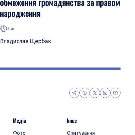
обмеження громадянства за правом
народження
2 хв
Владислав Щербак
Медіа
Інше
Фото
Опитування