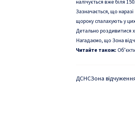
налічується вже біля 150
Зазначається, що наразі
щороку спалахують у цих
Детально роздивитися х
Нагадаємо, що Зона від
Читайте також:
Об’єкт
ДСНС
Зона відчуженн