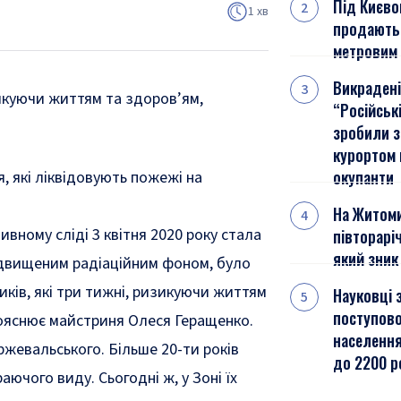
Під Києво
1 хв
продають 
метровим 
Викрадені
зикуючи життям та здоров’ям,
“Російськ
зробили з
курортом 
окупанти
, які ліквідовують пожежі на
На Житом
ному сліді 3 квітня 2020 року стала
півторарі
який зник 
підвищеним радіаційним фоном, було
ків, які три тижні, ризикуючи життям
Науковці 
поступово
ояснює майстриня Олеся Геращенко.
населення
жевальського. Більше 20-ти років
до 2200 р
ючого виду. Сьогодні ж, у Зоні їх