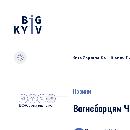
Київ
Україна
Світ
Бізнес
П
Новини
Вогнеборцям Ч
ДСНС
Зона відчуження