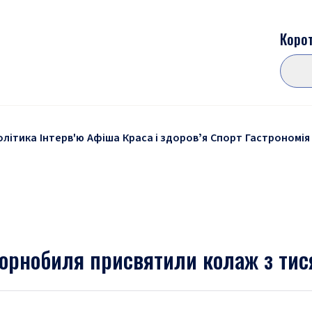
Корот
олітика
Інтерв'ю
Афіша
Краса і здоровʼя
Спорт
Гастрономія
орнобиля присвятили колаж з тис