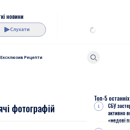
кі новини
Слухати
Ексклюзив
Рецепти
Топ-5 останніх
ячі фотографій
СБУ застер
активно в
«медові п