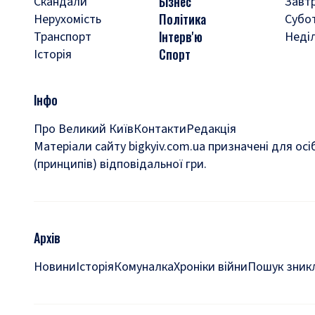
Бізнес
Скандали
Завт
Політика
Нерухомість
Субо
Інтерв'ю
Транспорт
Неді
Спорт
Історія
Інфо
Про Великий Київ
Контакти
Редакція
Матеріали сайту bigkyiv.com.ua призначені для осі
(принципів) відповідальної гри.
Архів
Новини
Історія
Комуналка
Хроніки війни
Пошук зникл