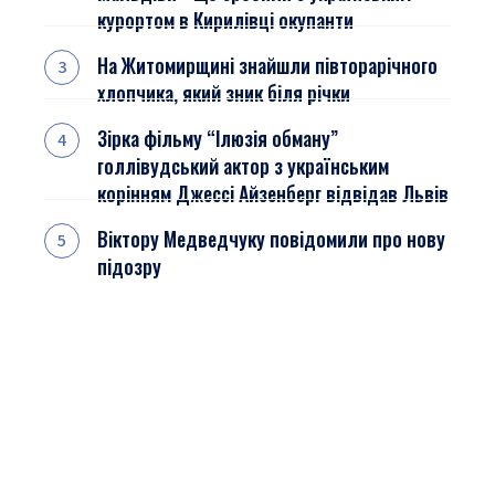
курортом в Кирилівці окупанти
На Житомирщині знайшли півторарічного
хлопчика, який зник біля річки
Зірка фільму “Ілюзія обману”
голлівудський актор з українським
корінням Джессі Айзенберг відвідав Львів
Віктору Медведчуку повідомили про нову
підозру