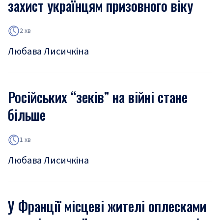
захист українцям призовного віку
2 хв
Любава Лисичкіна
Російських “зеків” на війні стане
більше
1 хв
Любава Лисичкіна
У Франції місцеві жителі оплесками