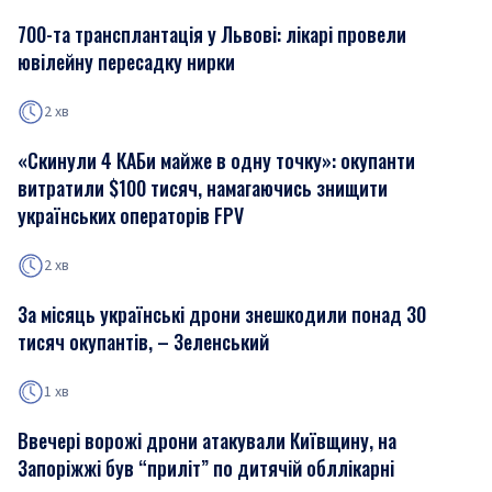
700-та трансплантація у Львові: лікарі провели
ювілейну пересадку нирки
2 хв
«Скинули 4 КАБи майже в одну точку»: окупанти
витратили $100 тисяч, намагаючись знищити
українських операторів FPV
2 хв
За місяць українські дрони знешкодили понад 30
тисяч окупантів, – Зеленський
1 хв
Ввечері ворожі дрони атакували Київщину, на
Запоріжжі був “приліт” по дитячій обллікарні