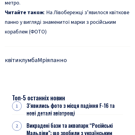
метро.
Читайте також
:
На Лівобережці з’явилося квіткове
панно у вигляді знаменитої марки з російським
кораблем (ФОТО)
квіти
клумба
Мрія
панно
Топ-5 останніх новин
З’явились фото з місця падіння F-16 та
нові деталі авіатрощі
Викрадені бази та аквапарк “Російські
Мальдіви”: що зробили з українським