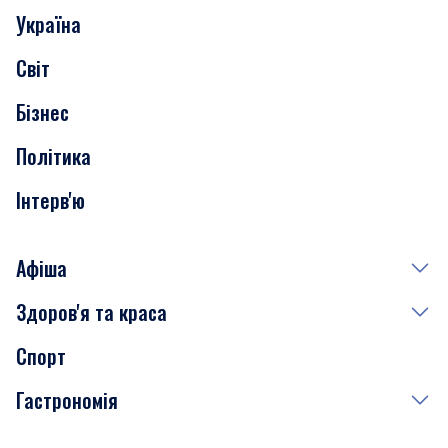
Україна
Скандали
Світ
Нерухомість
Бізнес
Транспорт
Політика
Інтерв'ю
Афіша
Здоров'я та краса
Сьогодні
Спорт
Завтра
Медицина
Гастрономія
Субота
Краса