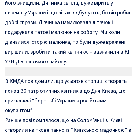
його знищили. Дитинка світла, дуже вірить у
перемогу України і що літак відбудують, бо він робив
добрі справи. Дівчинка намалювала літачок і
подарувала татові малюнок на роботу. Ми коли
дізналися історію малюнка, то були дуже вражені і
вирішили, зробити такий квітник
», –
зазначили
в КП
УЗН
Деснянського району
.
В КМДА повідомили, що усього в столиці створять
понад 30 патріотичних квітників до
Дня Києва
, що
присвячені “боротьбі України з російським
окупантом”.
Раніше повідомлялося, що на Солом’янці в Києві
створили квіткове панно
із “Київською мадонною” з