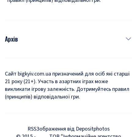
правил (принципів) відповідальної гри.
Архів
Новини
Історія
Сайт bigkyiv.com.ua призначений для осіб які старші
21 року (21+). Участь в азартних іграх може
Комуналка
викликати ігрову залежність. Дотримуйтесь правил
Хроніки війни
(принципів) відповідальної гри.
Пошук зниклих людей під час війни
Дозвілля
RSS
Зображення від Depositphotos
Мегаполіс
© 2015 -
ТОВ "Інформаційне агентство