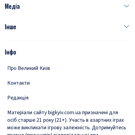
Неділя
Здоров'я
Рецепти
Медіа
Куди сходити у столиці
Фото
Інше
Відео
Опитування
Подкасти
Інфо
Тести
Про Великий Київ
Контакти
Редакція
Матеріали сайту bigkyiv.com.ua призначені для
осіб старше 21 року (21+). Участь в азартних іграх
може викликати ігрову залежність. Дотримуйтесь