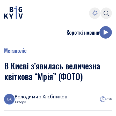
Короткі новини
Мегаполіс
В Києві з’явилась величезна
квіткова “Мрія” (ФОТО)
Володимир Хлєбников
В
Х
2 хв
Автори