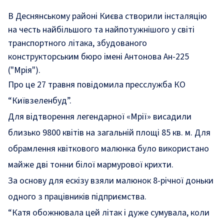
В Деснянському районі Києва створили інсталяцію
на честь найбільшого та найпотужнішого у світі
транспортного літака, збудованого
конструкторським бюро імені Антонова Ан-225
("Мрія").
Про це 27 травня повідомила пресслужба КО
“Київзеленбуд”.
Для відтворення легендарної «Мрії» висадили
близько 9800 квітів на загальній площі 85 кв. м. Для
обрамлення квіткового малюнка було використано
майже дві тонни білої мармурової крихти.
За основу для ескізу взяли малюнок 8-річної доньки
одного з працівників підприємства.
“
Катя обожнювала цей літак і дуже сумувала, коли