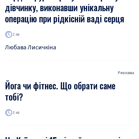
дівчинку, виконавши унікальну
операцію при рідкісній ваді серця
2 хв
Любава Лисичкіна
Реклама
Йога чи фітнес. Що обрати саме
тобі?
3 хв