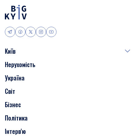
Київ
Нерухомість
Події
Україна
Скандали
Світ
Нерухомість
Бізнес
Транспорт
Політика
Інтерв'ю