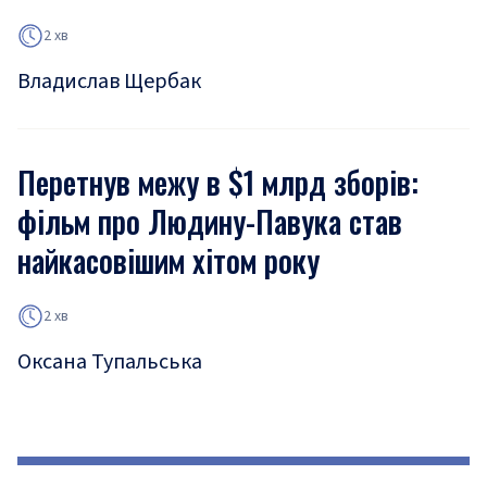
2 хв
Владислав Щербак
Перетнув межу в $1 млрд зборів:
фільм про Людину-Павука став
найкасовішим хітом року
2 хв
Оксана Тупальська