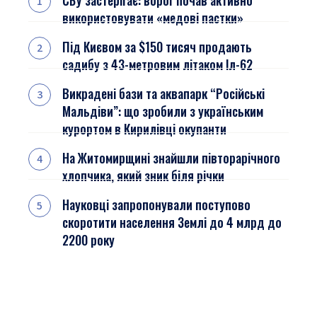
СБУ застерігає: ворог почав активно
використовувати «медові пастки»
Під Києвом за $150 тисяч продають
садибу з 43-метровим літаком Іл-62
Викрадені бази та аквапарк “Російські
Мальдіви”: що зробили з українським
курортом в Кирилівці окупанти
На Житомирщині знайшли півторарічного
хлопчика, який зник біля річки
Науковці запропонували поступово
скоротити населення Землі до 4 млрд до
2200 року