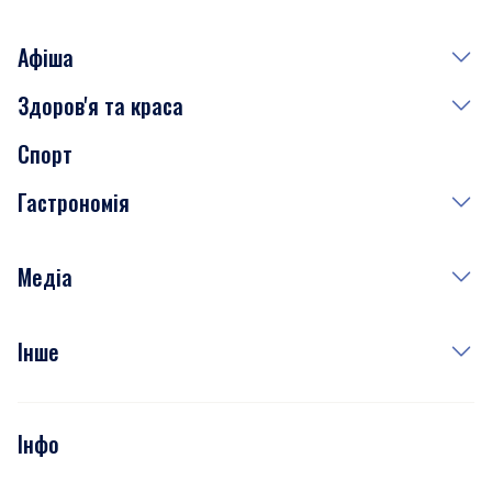
Афіша
Здоров'я та краса
Сьогодні
Спорт
Завтра
Медицина
Гастрономія
Субота
Краса
Неділя
Здоров'я
Рецепти
Медіа
Куди сходити у столиці
Фото
Інше
Відео
Опитування
Подкасти
Інфо
Тести