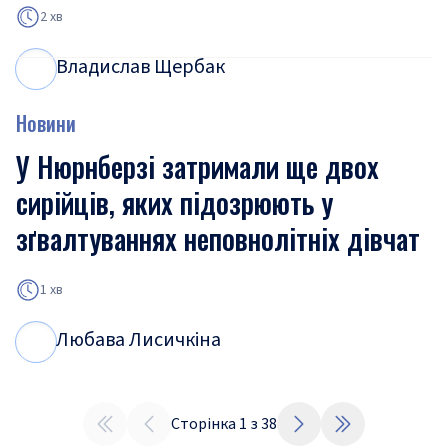
2 хв
Владислав Щербак
В
Щ
Новини
У Нюрнберзі затримали ще двох
сирійців, яких підозрюють у
зґвалтуваннях неповнолітніх дівчат
1 хв
Любава Лисичкіна
Л
Л
Сторінка
1
з
38