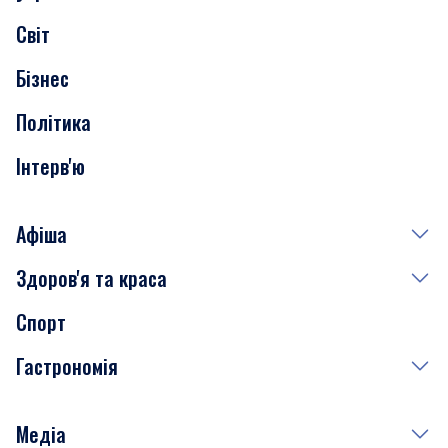
Скандали
Світ
Нерухомість
Бізнес
Транспорт
Політика
Інтерв'ю
Афіша
Здоров'я та краса
Сьогодні
Спорт
Завтра
Медицина
Гастрономія
Субота
Краса
Неділя
Здоров'я
Рецепти
Медіа