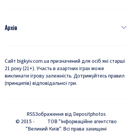
Архів
Новини
Історія
Сайт bigkyiv.com.ua призначений для осіб які старші
21 року (21+). Участь в азартних іграх може
Комуналка
викликати ігрову залежність. Дотримуйтесь правил
Хроніки війни
(принципів) відповідальної гри.
Пошук зниклих людей під час війни
Дозвілля
RSS
Зображення від Depositphotos
Мегаполіс
© 2015 -
ТОВ "Інформаційне агентство
"Великий Київ". Всі права захищені
Київщина