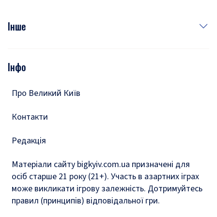
Куди сходити у столиці
Фото
Інше
Відео
Опитування
Подкасти
Інфо
Тести
Про Великий Київ
Контакти
Редакція
Матеріали сайту bigkyiv.com.ua призначені для
осіб старше 21 року (21+). Участь в азартних іграх
може викликати ігрову залежність. Дотримуйтесь
правил (принципів) відповідальної гри.