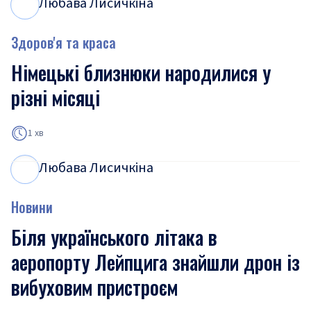
Любава Лисичкіна
Л
Л
Здоров'я та краса
Німецькі близнюки народилися у
різні місяці
1 хв
Любава Лисичкіна
Л
Л
Новини
Біля українського літака в
аеропорту Лейпцига знайшли дрон із
вибуховим пристроєм