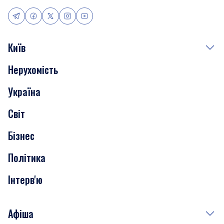
Київ
Нерухомість
Події
Україна
Скандали
Світ
Нерухомість
Бізнес
Транспорт
Політика
Інтерв'ю
Афіша