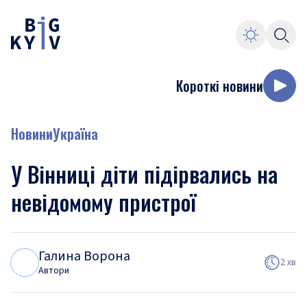
Короткі новини
Новини
Україна
У Вінниці діти підірвались на
невідомому пристрої
Галина Ворона
Г
В
2 хв
Автори