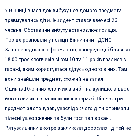
У Вінниці внаслідок вибуху невідомого предмета
травмувались діти. Інцидент стався ввечері 26
червня. Обставини вибуху встановлює поліція.
Про це розповіли у
поліції
Вінничини і
ДСНС
.
За попередньою інформацією, напередодні близько
18:00 троє хлопчиків віком 10 та 11 років гралися в
гаражі, яким користується дідусь одного з них. Там
вони знайшли предмет, схожий на запал.
Один із 10-річних хлопчиків вибіг на вулицю, а двоє
його товаришів залишилися в гаражі. Під час гри
предмет здетонував, унаслідок чого діти отримали
тілесні ушкодження та були госпіталізовані.
Рятувальники вкотре закликали дорослих і дітей не