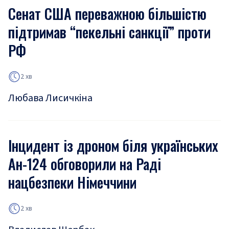
Сенат США переважною більшістю
підтримав “пекельні санкції” проти
РФ
2 хв
Любава Лисичкіна
Інцидент із дроном біля українських
Ан-124 обговорили на Раді
нацбезпеки Німеччини
2 хв