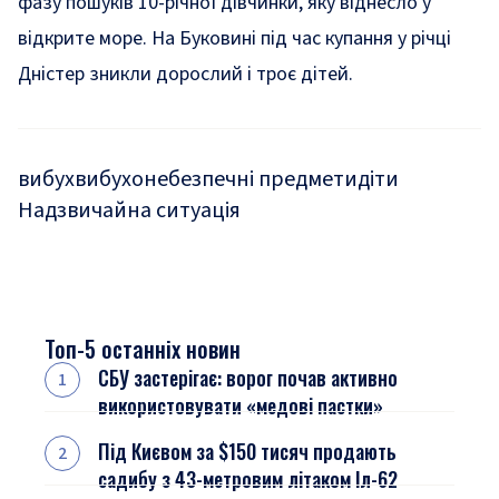
фазу пошуків
10-річної дівчинки
, яку віднесло у
відкрите море. На Буковині під час купання у річці
Дністер
зникли
дорослий і троє дітей.
вибух
вибухонебезпечні предмети
діти
Надзвичайна ситуація
Топ-5 останніх новин
СБУ застерігає: ворог почав активно
використовувати «медові пастки»
Під Києвом за $150 тисяч продають
садибу з 43-метровим літаком Іл-62