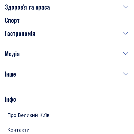
Здоров'я та краса
Сьогодні
Спорт
Завтра
Медицина
Гастрономія
Субота
Краса
Неділя
Здоров'я
Рецепти
Медіа
Куди сходити у столиці
Фото
Інше
Відео
Опитування
Подкасти
Інфо
Тести
Про Великий Київ
Контакти