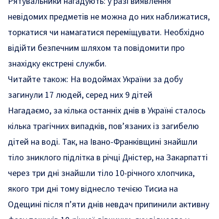
Рятувальники нагадують: у разі виявлення
невідомих предметів не можна до них наближатися,
торкатися чи намагатися переміщувати. Необхідно
відійти безпечним шляхом та повідомити про
знахідку екстрені служби.
Читайте також:
На водоймах України за добу
загинули 17 людей, серед них 9 дітей
Нагадаємо, за кілька останніх днів в Україні сталось
кілька трагічних випадків, пов’язаних із загибелю
дітей на воді. Так, на Івано-Франківщині
знайшли
тіло зниклого підлітка в річці Дністер
, на Закарпатті
через три дні
знайшли
тіло 10-річного хлопчика,
якого три дні тому віднесло течією Тисиа на
Одещині після п’яти днів невдач
припинили
активну