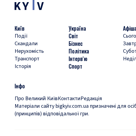
Київ
Україна
Афіш
Світ
Події
Сього
Бізнес
Скандали
Завт
Політика
Нерухомість
Субо
Інтерв'ю
Транспорт
Неді
Спорт
Історія
Інфо
Про Великий Київ
Контакти
Редакція
Матеріали сайту bigkyiv.com.ua призначені для осі
(принципів) відповідальної гри.