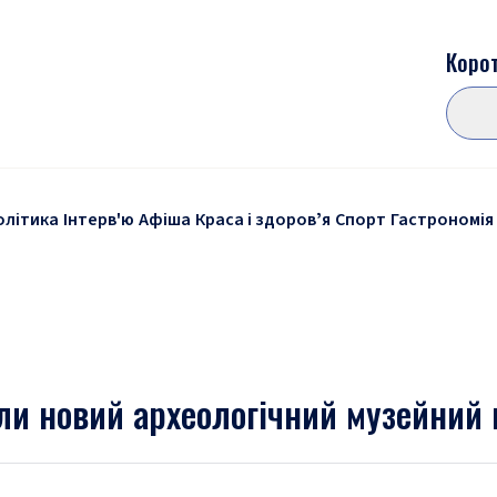
Корот
олітика
Інтерв'ю
Афіша
Краса і здоровʼя
Спорт
Гастрономія
ли новий археологічний музейний 