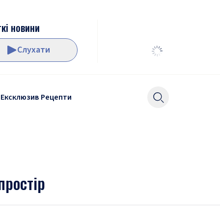
кі новини
Слухати
Ексклюзив
Рецепти
простір