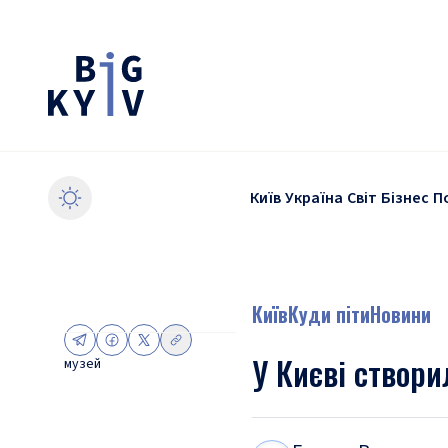
Київ
Україна
Світ
Бізнес
П
Київ
Куди піти
Новини
У Києві створи
музей