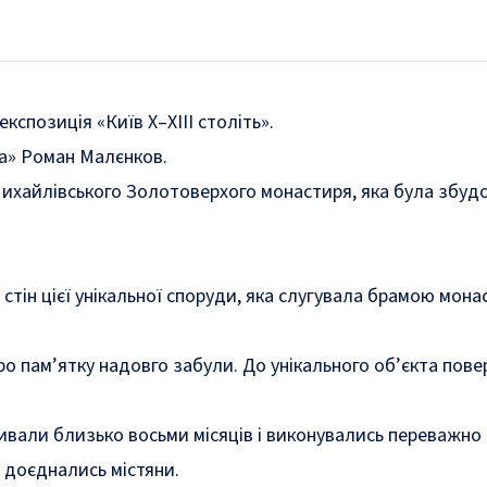
спозиція «Київ X–XIII століть».
та» Роман Малєнков.
айлівського Золотоверхого монастиря, яка була збудован
стін цієї унікальної споруди, яка слугувала брамою монас
о пам’ятку надовго забули. До унікального об’єкта пове
ивали близько восьми місяців і виконувались переважно 
 доєднались містяни.