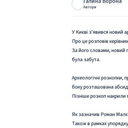
Галина Ворона
Г
В
Автори
У Києві з’явився новий а
Про це
розповів
керівни
За його словами, новий 
була забута.
Археологічні розкопки, п
боку розташована абсид
Пізніше розкоп накрили 
Як зазначив Роман Малєн
Також в рамках упорядку