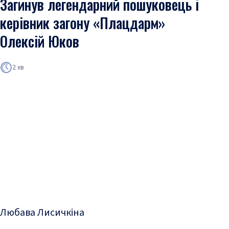
Загинув легендарний пошуковець і
керівник загону «Плацдарм»
Олексій Юков
2 хв
Любава Лисичкіна