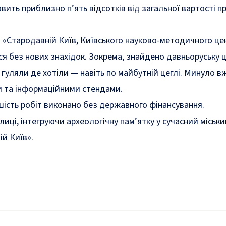
ть приблизно п’ять відсотків від загальної вартості пр
З «Стародавній Київ, Київського науково-методичного цент
я без нових знахідок. Зокрема,
знайдено
давньоруську ц
яли де хотіли — навіть по майбутній цеглі. Минуло вже де
и та інформаційними стендами.
шість робіт виконано без державного фінансування.
ці, інтегруючи археологічну пам’ятку у сучасний міський
ій Київ».