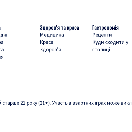
а
Здоров'я та краса
Гастрономія
дні
Медицина
Рецепти
ра
Краса
Куди сходити у
та
Здоров'я
столиці
ля
б старше 21 року (21+). Участь в азартних іграх може ви