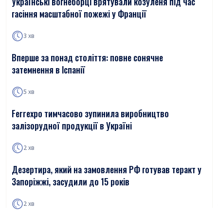
Українські вогнеборці врятували козуленя під час
гасіння масштабної пожежі у Франції
3 хв
Вперше за понад століття: повне сонячне
затемнення в Іспанії
5 хв
Ferrexpo тимчасово зупинила виробництво
залізорудної продукції в Україні
2 хв
Дезертира, який на замовлення РФ готував теракт у
Запоріжжі, засудили до 15 років
2 хв