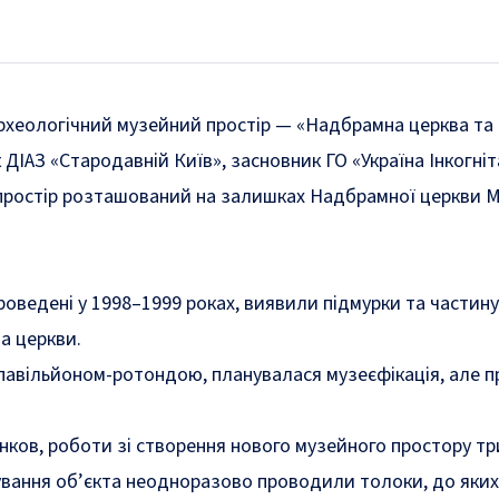
рхеологічний музейний простір — «Надбрамна церква та ек
к ДІАЗ «Стародавній Київ», засновник ГО «Україна Інкогні
простір розташований на залишках Надбрамної церкви Мих
роведені у 1998–1999 роках, виявили підмурки та частину 
а церкви.
павільйоном-ротондою, планувалася музеєфікація, але пр
ков, роботи зі створення нового музейного простору тр
вання об’єкта неодноразово проводили толоки, до яких