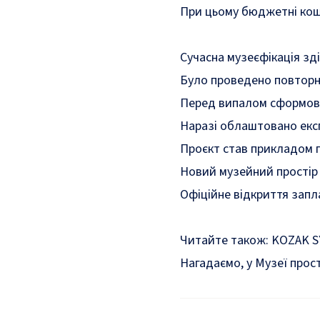
При цьому бюджетні кошти
Сучасна музеєфікація зді
Було проведено повторне
Перед випалом сформовану
Наразі облаштовано екс
Проєкт став прикладом г
Новий музейний простір м
Офіційне відкриття запла
Читайте також:
KOZAK S
Нагадаємо, у Музеї прос