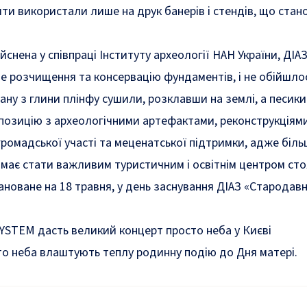
 використали лише на друк банерів і стендів, що станови
йснена у співпраці Інституту археології НАН України, ДІА
 розчищення та консервацію фундаментів, і не обійшлос
 з глини плінфу сушили, розклавши на землі, а песики гул
позицію з археологічними артефактами, реконструкціям
ромадської участі та меценатської підтримки, адже біль
ає стати важливим туристичним і освітнім центром столи
новане на 18 травня, у день заснування ДІАЗ «Стародавн
YSTEM дасть великий концерт просто неба у Києві
то неба
влаштують
теплу родинну подію до Дня матері.