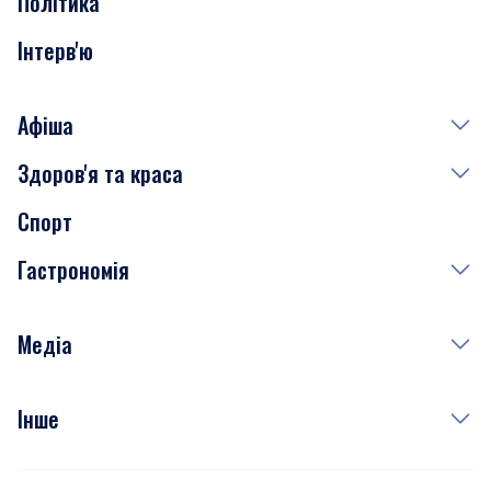
Політика
Інтерв'ю
Афіша
Здоров'я та краса
Сьогодні
Спорт
Завтра
Медицина
Гастрономія
Субота
Краса
Неділя
Здоров'я
Рецепти
Медіа
Куди сходити у столиці
Фото
Інше
Відео
Опитування