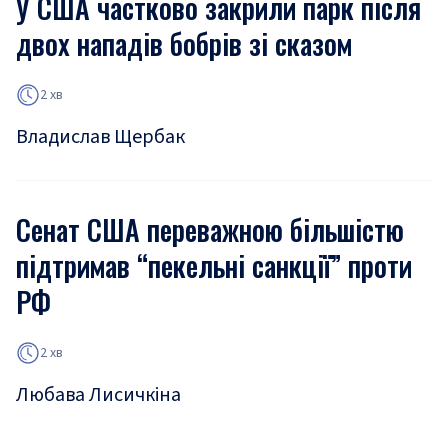
У США частково закрили парк після
двох нападів бобрів зі сказом
2 хв
Владислав Щербак
Сенат США переважною більшістю
підтримав “пекельні санкції” проти
РФ
2 хв
Любава Лисичкіна