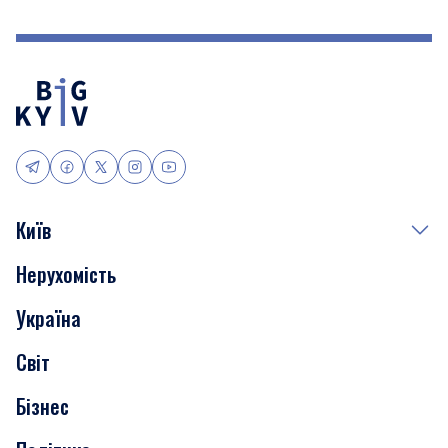
Київ
Нерухомість
Події
Україна
Скандали
Світ
Нерухомість
Бізнес
Транспорт