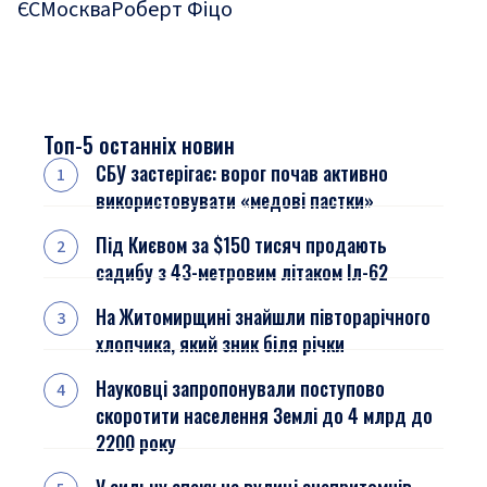
ЄС
Москва
Роберт Фіцо
Топ-5 останніх новин
СБУ застерігає: ворог почав активно
використовувати «медові пастки»
Під Києвом за $150 тисяч продають
садибу з 43-метровим літаком Іл-62
На Житомирщині знайшли півторарічного
хлопчика, який зник біля річки
Науковці запропонували поступово
скоротити населення Землі до 4 млрд до
2200 року