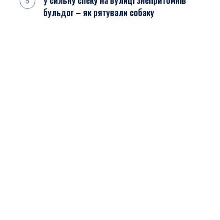
У сильну спеку на вулиці знепритомнів
бульдог – як рятували собаку