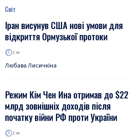
Світ
Іран висунув США нові умови для
відкриття Ормузької протоки
2 хв
Любава Лисичкіна
Режим Кім Чен Ина отримав до $22
млрд зовнішніх доходів після
початку війни РФ проти України
2 хв