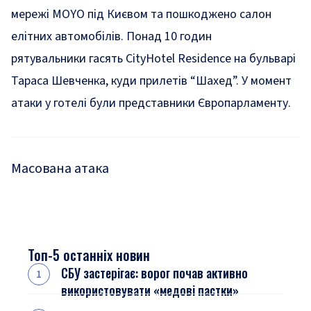
мережі MOYO під Києвом та пошкоджено
салон
елітних автомобілів
. Понад 10 годин
рятувальники
гасять CityHotel Residence на бульварі
Тараса Шевченка,
куди прилетів “Шахед”. У момент
атаки
у готелі були
представники Європарламенту.
Масована атака
Топ-5 останніх новин
СБУ застерігає: ворог почав активно
використовувати «медові пастки»