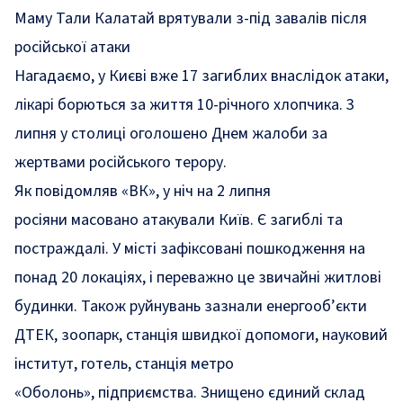
Маму Тали Калатай врятували з-під завалів після
російської атаки
Нагадаємо, у Києві вже
17 загиблих
внаслідок атаки,
лікарі борються за життя 10-річного хлопчика. 3
липня у столиці оголошено
Днем жалоби
за
жертвами російського терору.
Як повідомляв «ВК», у ніч на 2 липня
росіяни
масовано атакували Київ. Є загиблі та
постраждалі
. У місті зафіксовані пошкодження на
понад 20 локаціях, і переважно це звичайні житлові
будинки. Також руйнувань зазнали
енергооб’єкти
ДТЕК,
зоопарк
, станція швидкої допомоги, науковий
інститут, готель,
станція метро
«Оболонь»,
підприємства.
Знищено
єдиний склад