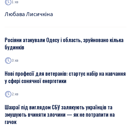
1 хв
Любава Лисичкіна
Росіяни атакували Одесу і область, зруйновано кілька
будинків
3 хв
Нові професії для ветеранів: стартує набір на навчання
у сфері сонячної енергетики
2 хв
Шахраї під виглядом СБУ залякують українців та
змушують вчиняти злочини — як не потрапити на
гачок