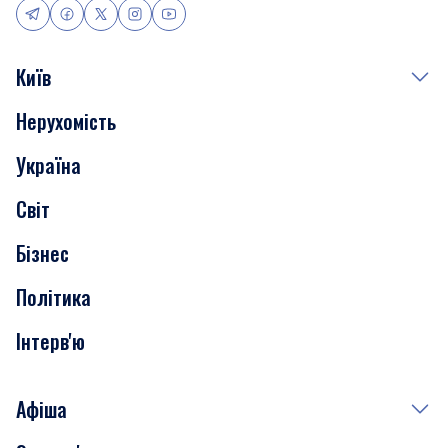
Київ
Нерухомість
Події
Україна
Скандали
Світ
Нерухомість
Бізнес
Транспорт
Політика
Інтерв'ю
Афіша