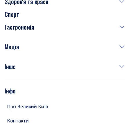
Здоров'я та краса
Сьогодні
Спорт
Завтра
Медицина
Гастрономія
Субота
Краса
Неділя
Здоров'я
Рецепти
Медіа
Куди сходити у столиці
Фото
Інше
Відео
Опитування
Подкасти
Інфо
Тести
Про Великий Київ
Контакти