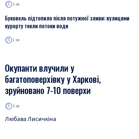
3 хв
Буковель підтопило після потужної зливи: вулицями
курорту текли потоки води
1 хв
Окупанти влучили у
багатоповерхівку у Харкові,
зруйновано 7-10 поверхи
3 хв
Любава Лисичкіна