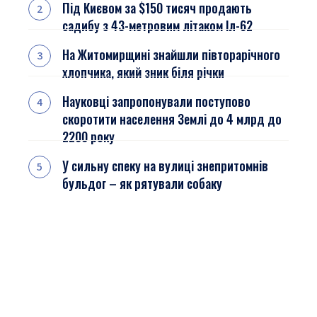
Під Києвом за $150 тисяч продають
садибу з 43-метровим літаком Іл-62
На Житомирщині знайшли півторарічного
хлопчика, який зник біля річки
Науковці запропонували поступово
скоротити населення Землі до 4 млрд до
2200 року
У сильну спеку на вулиці знепритомнів
бульдог – як рятували собаку