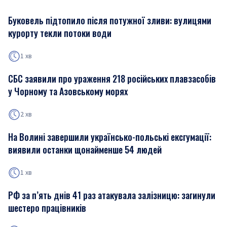
Буковель підтопило після потужної зливи: вулицями
курорту текли потоки води
1 хв
СБС заявили про ураження 218 російських плавзасобів
у Чорному та Азовському морях
2 хв
На Волині завершили українсько-польські ексгумації:
виявили останки щонайменше 54 людей
1 хв
РФ за п’ять днів 41 раз атакувала залізницю: загинули
шестеро працівників