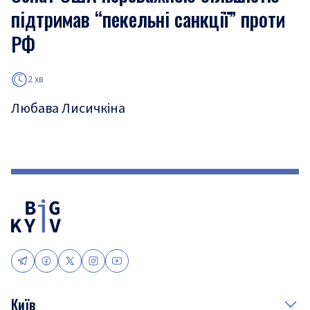
підтримав “пекельні санкції” проти
РФ
2 хв
Любава Лисичкіна
Київ