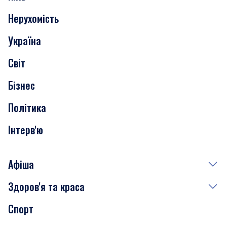
Нерухомість
Події
Україна
Скандали
Світ
Нерухомість
Бізнес
Транспорт
Політика
Інтерв'ю
Афіша
Здоров'я та краса
Сьогодні
Спорт
Завтра
Медицина