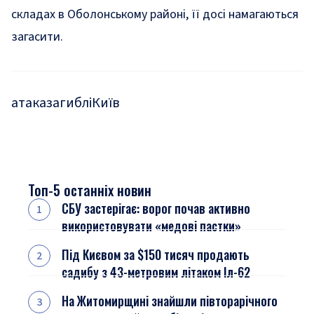
складах в Оболонському районі, її досі намагаються
загасити.
атака
загиблі
Київ
Топ-5 останніх новин
СБУ застерігає: ворог почав активно
використовувати «медові пастки»
Під Києвом за $150 тисяч продають
садибу з 43-метровим літаком Іл-62
На Житомирщині знайшли півторарічного