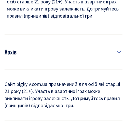
осіб старше 21 року (21+). Участь в азартних іграх
може викликати ігрову залежність. Дотримуйтесь
правил (принципів) відповідальної гри.
Архів
Новини
Історія
Сайт bigkyiv.com.ua призначений для осіб які старші
21 року (21+). Участь в азартних іграх може
Комуналка
викликати ігрову залежність. Дотримуйтесь правил
Хроніки війни
(принципів) відповідальної гри.
Пошук зниклих людей під час війни
Дозвілля