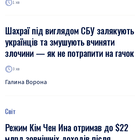
1 хв
Шахраї під виглядом СБУ залякують
українців та змушують вчиняти
злочини — як не потрапити на гачок
3 хв
Галина Ворона
Світ
Режим Кім Чен Ина отримав до $22
млрд зовнішніх доходів після