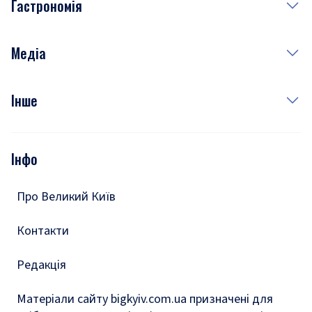
Гастрономія
Субота
Краса
Неділя
Здоров'я
Рецепти
Медіа
Куди сходити у столиці
Фото
Інше
Відео
Опитування
Подкасти
Інфо
Тести
Про Великий Київ
Контакти
Редакція
Матеріали сайту bigkyiv.com.ua призначені для