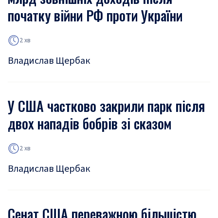
початку війни РФ проти України
2 хв
Владислав Щербак
У США частково закрили парк після
двох нападів бобрів зі сказом
2 хв
Владислав Щербак
Сенат США переважною більшістю