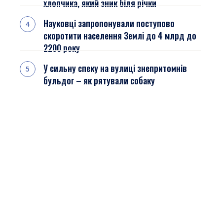
хлопчика, який зник біля річки
Науковці запропонували поступово
скоротити населення Землі до 4 млрд до
2200 року
У сильну спеку на вулиці знепритомнів
бульдог – як рятували собаку