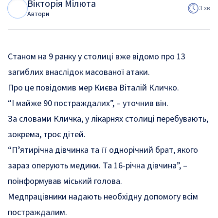
Вікторія Мілюта
В
М
3 хв
Автори
Станом на 9 ранку у столиці вже відомо про 13
загиблих внаслідок масованої атаки.
Про це
повідомив
мер Києва Віталій Кличко.
“І майже 90 постраждалих”, –
уточнив
він.
За словами Кличка, у лікарнях столиці перебувають,
зокрема, троє дітей.
“Пʼятирічна дівчинка та її однорічний брат, якого
зараз оперують медики. Та 16-річна дівчина”, –
поінформував міський голова.
Медпрацівники надають необхідну допомогу всім
постраждалим.