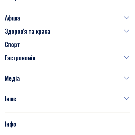
Афіша
Здоров'я та краса
Сьогодні
Спорт
Завтра
Медицина
Гастрономія
Субота
Краса
Неділя
Здоров'я
Рецепти
Медіа
Куди сходити у столиці
Фото
Інше
Відео
Опитування
Подкасти
Інфо
Тести