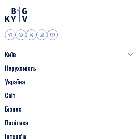
Київ
Нерухомість
Події
Україна
Скандали
Світ
Нерухомість
Бізнес
Транспорт
Політика
Інтерв'ю