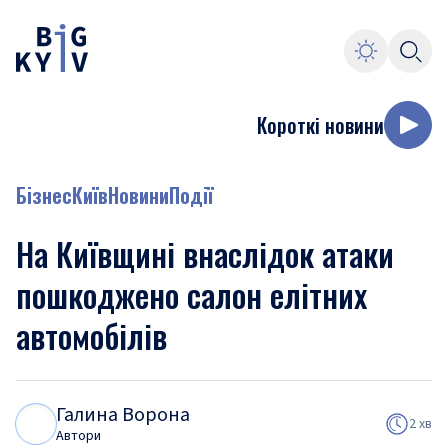
Короткі новини
Бізнес
Київ
Новини
Події
На Київщині внаслідок атаки
пошкоджено салон елітних
автомобілів
Галина Ворона
Г
В
2 хв
Автори