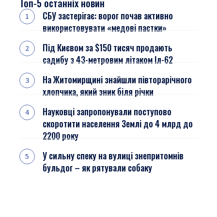
Топ-5 останніх новин
СБУ застерігає: ворог почав активно
використовувати «медові пастки»
Під Києвом за $150 тисяч продають
садибу з 43-метровим літаком Іл-62
На Житомирщині знайшли півторарічного
хлопчика, який зник біля річки
Науковці запропонували поступово
скоротити населення Землі до 4 млрд до
2200 року
У сильну спеку на вулиці знепритомнів
бульдог – як рятували собаку