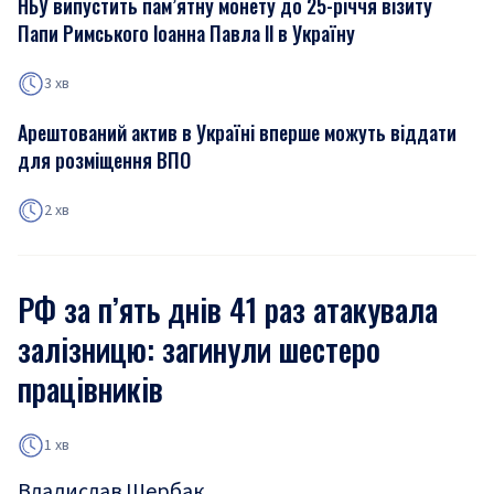
НБУ випустить пам’ятну монету до 25-річчя візиту
Папи Римського Іоанна Павла ІІ в Україну
3 хв
Арештований актив в Україні вперше можуть віддати
для розміщення ВПО
2 хв
РФ за п’ять днів 41 раз атакувала
залізницю: загинули шестеро
працівників
1 хв
Владислав Щербак