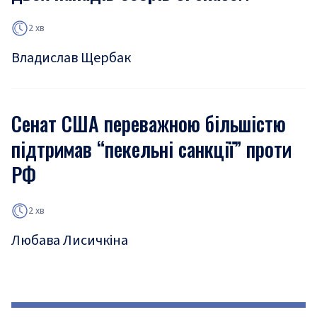
2 хв
Владислав Щербак
Сенат США переважною більшістю
підтримав “пекельні санкції” проти
РФ
2 хв
Любава Лисичкіна