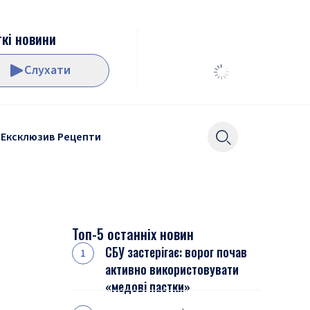
кі новини
Слухати
Ексклюзив
Рецепти
Топ-5 останніх новин
СБУ застерігає: ворог почав
активно використовувати
«медові пастки»