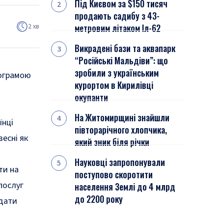
Під Києвом за $150 тисяч
продають садибу з 43-
2 хв
метровим літаком Іл-62
Викрадені бази та аквапарк
“Російські Мальдіви”: що
зробили з українським
рограмою
курортом в Кирилівці
окупанти
На Житомирщині знайшли
їнці
півторарічного хлопчика,
есні як
який зник біля річки
.
Науковці запропонували
ти на
поступово скоротити
послуг
населення Землі до 4 млрд
до 2200 року
 дати