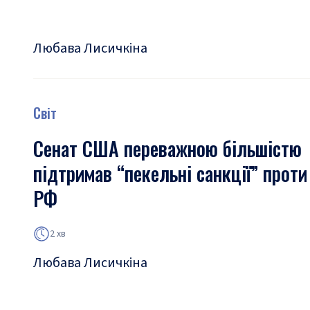
Любава Лисичкіна
Світ
Сенат США переважною більшістю
підтримав “пекельні санкції” проти
РФ
2 хв
Любава Лисичкіна