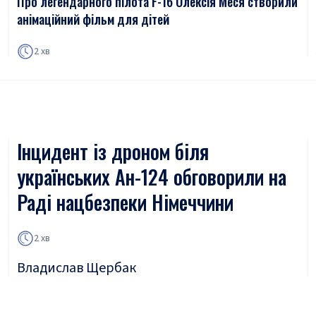
Про легендарного пілота F-16 Олексія Меся створили
анімаційний фільм для дітей
2 хв
Інцидент із дроном біля
українських Ан-124 обговорили на
Раді нацбезпеки Німеччини
2 хв
Владислав Щербак