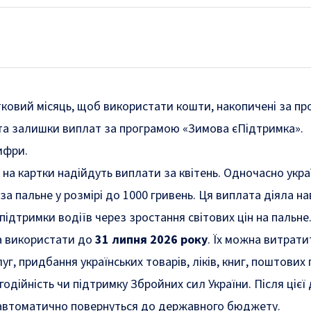
ковий місяць, щоб використати кошти, накопичені за п
та залишки виплат за програмою «Зимова єПідтримка».
ифри.
 на картки надійдуть виплати за квітень. Одночасно укра
 пальне у розмірі до 1000 гривень. Ця виплата діяла нав
ідтримки водіїв через зростання світових цін на пальне
а використати до
31 липня 2026 року
. Їх можна витрати
г, придбання українських товарів, ліків, книг, поштових 
одійність чи підтримку Збройних сил України. Після цієї
автоматично повернуться до державного бюджету.