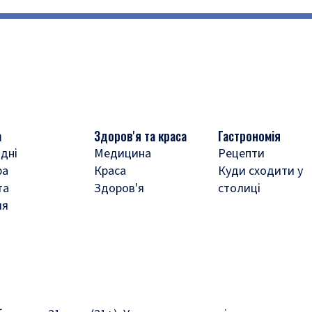
а
Здоров'я та краса
Гастрономія
дні
Медицина
Рецепти
ра
Краса
Куди сходити у
та
Здоров'я
столиці
ля