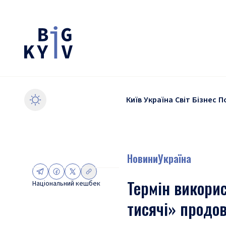
Київ
Україна
Світ
Бізнес
П
Новини
Україна
Термін викори
Національний кешбек
тисячі» продо