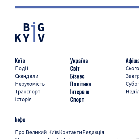
Київ
Україна
Афіш
Світ
Події
Сього
Бізнес
Скандали
Завт
Політика
Нерухомість
Субо
Інтерв'ю
Транспорт
Неді
Спорт
Історія
Інфо
Про Великий Київ
Контакти
Редакція