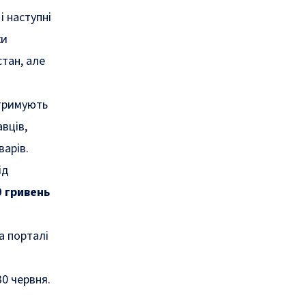
і наступні
ки
тан, але
тримують
вців,
варів.
ід
 гривень
а порталі
30 червня
.