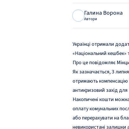
Галина Ворона
Г
В
Автори
Українці отримали додат
«Національний кешбек» 
Про це
повідомляє
Мінц
Як зазначається, 3 липня
отримають компенсацію за
антикризовий захід для п
Накопичені кошти можн
оплату комунальних послу
або перерахувати на благ
невикористані залишки 