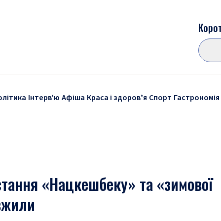
Корот
олітика
Інтерв'ю
Афіша
Краса і здоровʼя
Спорт
Гастрономія
стання «Нацкешбеку» та «зимової
вжили