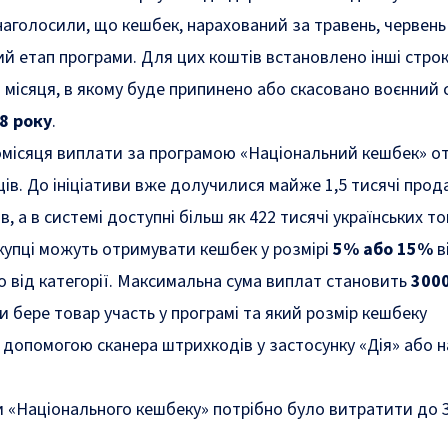
наголосили, що кешбек, нарахований за травень, червень 
гий етап програми. Для цих коштів встановлено інші стро
 місяця, в якому буде припинено або скасовано воєнний с
8 року
.
місяця виплати за програмою «Національний кешбек» о
ців. До ініціативи вже долучилися майже 1,5 тисячі прода
, а в системі доступні більш як 422 тисячі українських то
купці можуть отримувати кешбек у розмірі
5% або 15%
в
о від категорії. Максимальна сума виплат становить
3000
чи бере товар участь у програмі та який розмір кешбеку
 допомогою сканера штрихкодів у застосунку «Дія» або н
и «Національного кешбеку» потрібно було
витратити до 